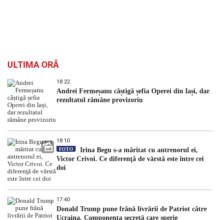
ULTIMA ORĂ
18:22
Andrei Fermeșanu câștigă șefia Operei din Iași, dar
rezultatul rămâne provizoriu
18:10
FOTO
Irina Begu s-a măritat cu antrenorul ei,
Victor Crivoi. Ce diferenţă de vârstă este între cei
doi
17:40
Donald Trump pune frână livrării de Patriot către
Ucraina. Componenta secretă care sperie