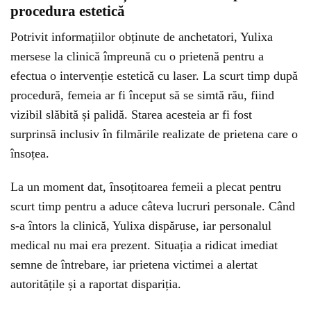
procedura estetică
Potrivit informațiilor obținute de anchetatori, Yulixa
mersese la clinică împreună cu o prietenă pentru a
efectua o intervenție estetică cu laser. La scurt timp după
procedură, femeia ar fi început să se simtă rău, fiind
vizibil slăbită și palidă. Starea acesteia ar fi fost
surprinsă inclusiv în filmările realizate de prietena care o
însoțea.
La un moment dat, însoțitoarea femeii a plecat pentru
scurt timp pentru a aduce câteva lucruri personale. Când
s-a întors la clinică, Yulixa dispăruse, iar personalul
medical nu mai era prezent. Situația a ridicat imediat
semne de întrebare, iar prietena victimei a alertat
autoritățile și a raportat dispariția.