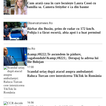
Cum arată casa în care locuiește Laura Cosoi cu
familia sa. Camera fetițelor e ca din basme
Observatornews.ro
Bărbat din Buzău, prins de radar cu 172 km/h.
Poliţia i-a făcut escortă, abia apoi i-a luat permisul
As.ro
&amp;#8222;Te ascundem în pădure,
vagabondule!&amp;#8221;. Derapaj la adresa lui
Ilie Bolojan
17:00
Scandal uriaș după atacul asupra ambulanței:
Raluca Turcan cere interzicerea TikTok în România
16:56