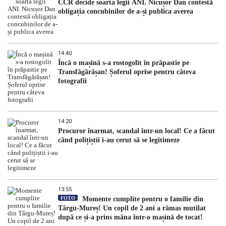
CCR decide soarta legii ANI. Nicușor Dan contestă
obligația concubinilor de a-și publica averea
14:40
Încă o mașină s-a rostogolit în prăpastie pe
Transfăgărășan! Șoferul oprise pentru câteva
fotografii
14:20
Procuror înarmat, scandal într-un local! Ce a făcut
când polițiștii i-au cerut să se legitimeze
13:55
FOTO
Momente cumplite pentru o familie din
Târgu-Mureș! Un copil de 2 ani a rămas mutilat
după ce și-a prins mâna într-o mașină de tocat!