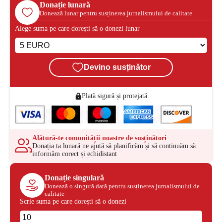
Donație lunară
Donează lunar pentru susținerea jurnalismului de calitate
Alege suma pe care dorești să o donezi lunar
Devino susținător
Plată sigură și protejată
Alătură-te comunității noastre de susținători
Donația ta lunară ne ajută să planificăm și să continuăm să
informăm corect și echidistant
Donație singulară
Donează o singură dată pentru susținerea jurnalismului de
calitate
Scrie suma pe care dorești să o donezi