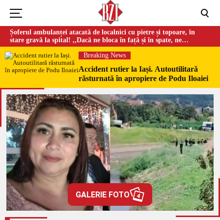
Șoferul ambulanței atacată de localnici cu pietre și topoare, în
stare gravă la spital! ,,Dacă ne bloca în față și în spate, ne
omorau…”
Breaking News
Accident rutier la Iași. Autoutilitară
răsturnată în apropiere de Podu Iloaiei
GALERIE FOTO
4