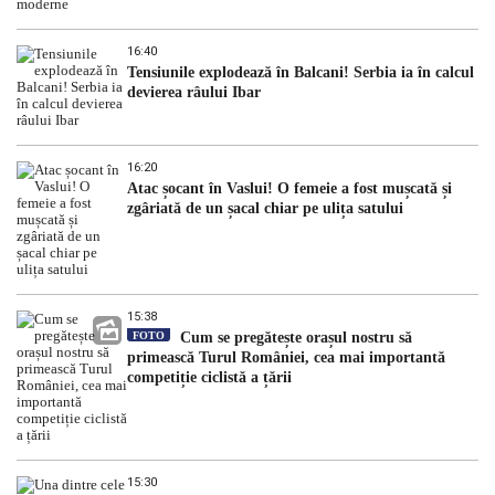
16:40
Tensiunile explodează în Balcani! Serbia ia în calcul
devierea râului Ibar
16:20
Atac șocant în Vaslui! O femeie a fost mușcată și
zgâriată de un șacal chiar pe ulița satului
15:38
FOTO
Cum se pregătește orașul nostru să
primească Turul României, cea mai importantă
competiție ciclistă a țării
15:30