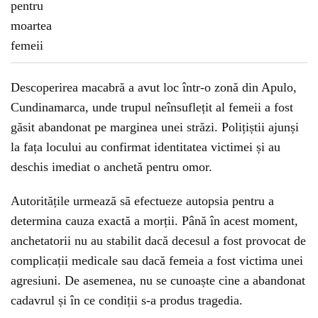
Descoperirea macabră a avut loc într-o zonă din Apulo,
Cundinamarca, unde trupul neînsuflețit al femeii a fost
găsit abandonat pe marginea unei străzi. Polițiștii ajunși
la fața locului au confirmat identitatea victimei și au
deschis imediat o anchetă pentru omor.
Autoritățile urmează să efectueze autopsia pentru a
determina cauza exactă a morții. Până în acest moment,
anchetatorii nu au stabilit dacă decesul a fost provocat de
complicații medicale sau dacă femeia a fost victima unei
agresiuni. De asemenea, nu se cunoaște cine a abandonat
cadavrul și în ce condiții s-a produs tragedia.