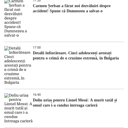
17:20
Carmen Șerban a făcut noi dezvăluiri despre
accident! Spune că Dumnezeu a salvat-o
17:00
Detalii înfiorătoare. Cinci adolescenți arestați
pentru o crimă de o cruzime extremă, în Bulgaria
16:40
Doliu uriaș pentru Lionel Messi: A murit tatăl și
omul care i-a condus întreaga carieră