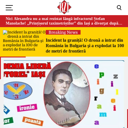
Nici Alexandra nu a mai rezistat lângă infractorul Ștefan
Manolache! „Prințișorul taximetriștilor” din Iași a divorţat după
doi ani de căsnicie
Breaking News
Incident la graniță! O dronă a intrat din
România în Bulgaria şi a explodat la 100
de metri de frontieră