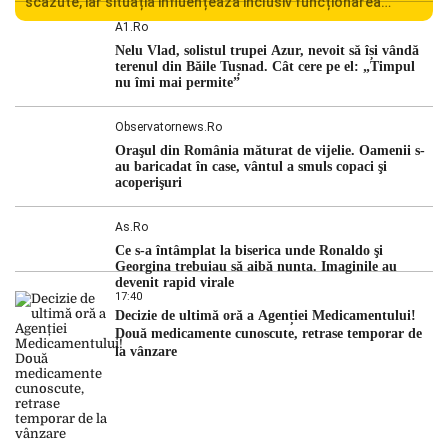
scăzute, iar situația influențează inclusiv funcționarea
Centralei Nucleare de la Cernavodă. România se confruntă
A1.ro
cu una dintre cele mai dificile perioade din punct de vedere
Nelu Vlad, solistul trupei Azur, nevoit să își vândă
hidrologic din ultimii ani. Lipsa […]
terenul din Băile Tușnad. Cât cere pe el: „Timpul
nu îmi mai permite”
Observatornews.ro
Oraşul din România măturat de vijelie. Oamenii s-
au baricadat în case, vântul a smuls copaci şi
acoperişuri
As.ro
Ce s-a întâmplat la biserica unde Ronaldo şi
Georgina trebuiau să aibă nunta. Imaginile au
devenit rapid virale
17:40
Decizie de ultimă oră a Agenției Medicamentului!
Două medicamente cunoscute, retrase temporar de
la vânzare