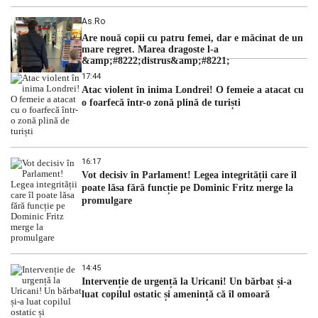
As.ro
Are nouă copii cu patru femei, dar e măcinat de un
mare regret. Marea dragoste l-a
&amp;#8222;distrus&amp;#8221;
17:44
Atac violent în inima Londrei! O femeie a atacat cu
o foarfecă într-o zonă plină de turiști
16:17
Vot decisiv în Parlament! Legea integrității care îl
poate lăsa fără funcție pe Dominic Fritz merge la
promulgare
14:45
Intervenție de urgență la Uricani! Un bărbat și-a
luat copilul ostatic și amenință că îl omoară