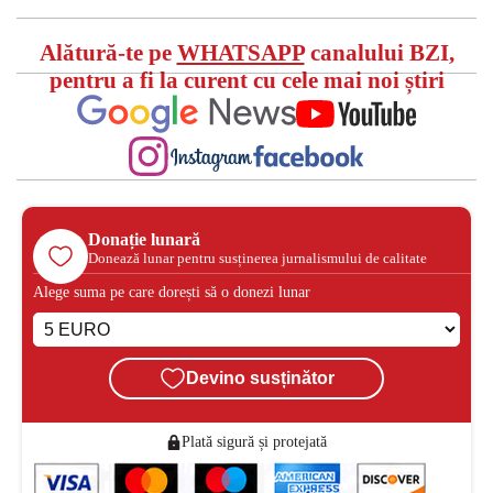
Alătură-te pe
WHATSAPP
canalului BZI,
pentru a fi la curent cu cele mai noi știri
Donație lunară
Donează lunar pentru susținerea jurnalismului de calitate
Alege suma pe care dorești să o donezi lunar
Devino susținător
Plată sigură și protejată