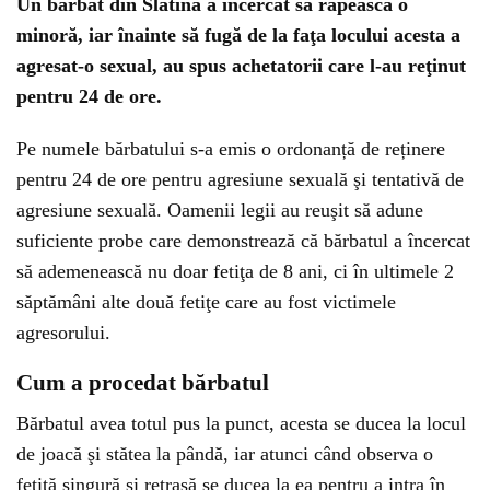
Un bărbat din Slatina a încercat să răpească o
minoră, iar înainte să fugă de la faţa locului acesta a
agresat-o sexual, au spus achetatorii care l-au reţinut
pentru 24 de ore.
Pe numele bărbatului s-a emis o ordonanță de reținere
pentru 24 de ore pentru agresiune sexuală şi tentativă de
agresiune sexuală. Oamenii legii au reuşit să adune
suficiente probe care demonstrează că bărbatul a încercat
să ademenească nu doar fetiţa de 8 ani, ci în ultimele 2
săptămâni alte două fetiţe care au fost victimele
agresorului.
Cum a procedat bărbatul
Bărbatul avea totul pus la punct, acesta se ducea la locul
de joacă şi stătea la pândă, iar atunci când observa o
fetiţă singură şi retrasă se ducea la ea pentru a intra în