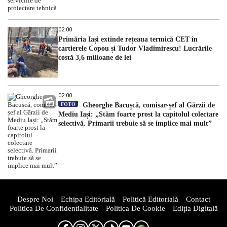
02:00
Primăria Iași extinde rețeaua termică CET în
cartierele Copou și Tudor Vladimirescu! Lucrările
costă 3,6 milioane de lei
02:00
FOTO
Gheorghe Bacușcă, comisar-șef al Gărzii de
Mediu Iași: „Stăm foarte prost la capitolul colectare
selectivă. Primarii trebuie să se implice mai mult”
Despre Noi
Echipa Editorială
Politică Editorială
Contact
Politica De Confidentialitate
Politica De Cookie
Ediția Digitală