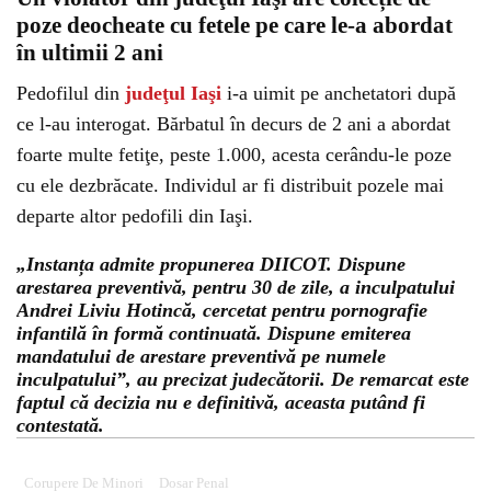
poze deocheate cu fetele pe care le-a abordat
în ultimii 2 ani
Pedofilul din
judeţul Iaşi
i-a uimit pe anchetatori după
ce l-au interogat. Bărbatul în decurs de 2 ani a abordat
foarte multe fetiţe, peste 1.000, acesta cerându-le poze
cu ele dezbrăcate. Individul ar fi distribuit pozele mai
departe altor pedofili din Iaşi.
„Instanța admite propunerea DIICOT. Dispune
arestarea preventivă, pentru 30 de zile, a inculpatului
Andrei Liviu Hotincă, cercetat pentru pornografie
infantilă în formă continuată. Dispune emiterea
mandatului de arestare preventivă pe numele
inculpatului”, au precizat judecătorii. De remarcat este
faptul că decizia nu e definitivă, aceasta putând fi
contestată.
Corupere De Minori
Dosar Penal