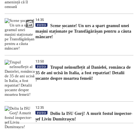
14:35
FOTO
Scene șocante! Un urs a spart geamul unei
mașini staționate pe Transfăgărășan pentru a căuta
mâncare!
13:50
FOTO
Trupul neînsuflețit al Danielei, românca de
35 de ani ucisă în Italia, a fost repatriat! Detalii
șocante despre moartea femeii!
12:35
FOTO
Doliu la ISU Gorj! A murit fostul inspector-
șef Liviu Dumitrașcu!