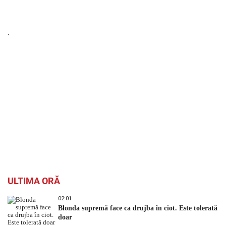
`
ULTIMA ORĂ
02:01
Blonda supremă face ca drujba în ciot. Este tolerată
doar