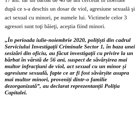
17 ani. Iar un bărbat de 48 de ani cercetat în libertate
după ce s-a deschis un dosar de viol, agresiune sexuală şi
act sexual cu minori, pe numele lui. Victimele celor 3
agresori sunt toţi băieţi, aceştia fiind minori.
„În perioada iulie-noiembrie 2020, polițiști din cadrul
Serviciului Investigații Criminale Sector 1, în baza unei
sesizări din oficiu, au făcut investigaţii cu privire la un
bărbat în vârstă de 56 ani, suspect de săvârșirea mai
multor infracțiuni de viol, act sexual cu un minor și
agresiune sexuală, fapte ce ar fi fost săvârșite asupra
mai multor minori, proveniți dintr-o familie
dezorganizată”, au declarat reprezentanții Poliţia
Capitalei.