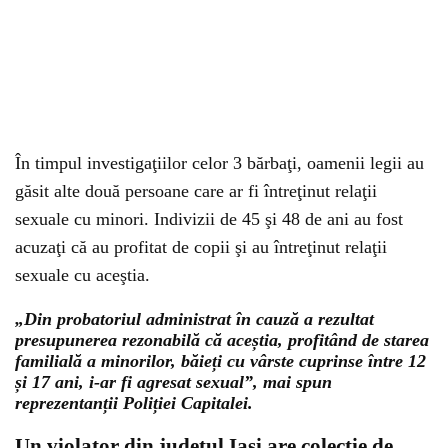
În timpul investigaţiilor celor 3 bărbaţi, oamenii legii au
găsit alte două persoane care ar fi întreţinut relaţii
sexuale cu minori. Indivizii de 45 şi 48 de ani au fost
acuzaţi că au profitat de copii şi au întreţinut relaţii
sexuale cu aceştia.
„Din probatoriul administrat în cauză a rezultat
presupunerea rezonabilă că aceștia, profitând de starea
familială a minorilor, băieți cu vârste cuprinse între 12
și 17 ani, i-ar fi agresat sexual”, mai spun
reprezentanții Poliției Capitalei.
Un violator din judeţul Iaşi are colecție de