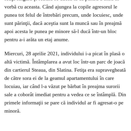
vorbă cu aceasta. Când ajungea la copile agresorul le
punea tot felul de întrebări precum, unde locuiesc, unde
sunt părinţii, dacă aceştia sunt la muncă sau în preajmă
apoi acesta le punea pe minore să-l ducă într-un bloc
pentru a-i arăta un etaj anume.
Miercuri, 28 aprilie 2021, individului i-a picat în plasă o
altă victimă. Întâmplarea a avut loc într-un parc de joacă
din cartierul Steaua, din Slatina. Fetiţa era supravegheată
de către sora ei de la geamul apartamentului în care
locuiau, iar când l-a văzut pe bărbat în preajma surorii
sale a coborât imediat pentru a vedea ce se întâmplă. Din
primele informaţii se pare că individul ar fi agresat-o pe
minoră.