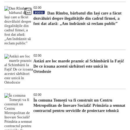
02:00
FOTO
Dan Rîmbu, bărbatul din Iași care a făcut
dezvăluiri despre ilegalitățile din cadrul firmei, a
fost dat afară: „Am îndrăznit să reclam public”
02:00
Astăzi are loc marele praznic al Schimbării la Față!
De ce icoana acestei sărbători este unică în
Ortodoxie
02:00
În comuna Tomești va fi construit un Centru
Metropolitan de Inovare Socială! Primăria a semnat
contractul pentru serviciile de proiectare tehnică