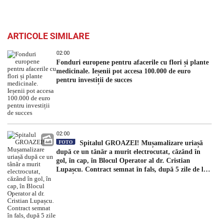
ARTICOLE SIMILARE
02:00
Fonduri europene pentru afacerile cu flori și plante
medicinale. Ieșenii pot accesa 100.000 de euro
pentru investiții de succes
02:00
FOTO
Spitalul GROAZEI! Mușamalizare uriașă
după ce un tânăr a murit electrocutat, căzând în
gol, în cap, în Blocul Operator al dr. Cristian
Lupașcu. Contract semnat în fals, după 5 zile de la
accident, de managerul Daniel Timofte, la Spitalul
„Sfântul Spiridon”