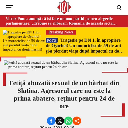
Victor Ponta anunță că își face un nou partid pentru alegerile
parlamentare: „Trebuie să eliberăm România de această sectă
globalistă”
Breaking News
Tragedie pe DN 1, în apropiere
FOTO
de Oșorhei! Un motociclist de 59 de ani
și-a pierdut viața după impactul cu două
mașini!
Fetiță abuzată sexual de un bărbat din
Slatina. Agresorul care nu este la
prima abatere, reținut pentru 24 de
ore