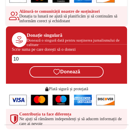
Alătură-te comunității noastre de susținători
Donația ta lunară ne ajută să planificăm și să continuăm să
informăm corect și echidistant
Donație singulară
Donează o singură dată pentru susținerea jurnalismului de
calitate
Scrie suma pe care dorești să o donezi
Donează
Plată sigură și protejată
Contribuția ta face diferența
Ne ajuți să rămânem independenți și să aducem informații de
care ai nevoie