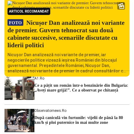
ARTICOL RECOMANDAT
Nicușor Dan analizează noi variante
FOTO
de premier. Guvern tehnocrat sau două
cabinete succesive, scenariile discutate cu
liderii politici
Nicușor Dan analizează noi variante de premier, iar
negocierile politice vizează ieșirea României din blocajul
guvernamental. Președintele României, Nicușor Dan,
analizează noi variante de premier în cadrul consultărilor cu
liderii politici. Ciprian Ciucu vorbește despre scenariul unui
A1.ro
guvern tehnocrat și despre posibilitatea a două cabinete
Ce a pățit un român într-o benzinărie din Bulgaria:
succesive. Nicușor Dan analizează noi variante de premier
„Aveți mare grijă!”. Ce a observat pe chitanță
România traversează […]
Observatornews.ro
După caniculă vin furtunile: vijelii de până la 80
km/h și ploi puternice în mai multe zone