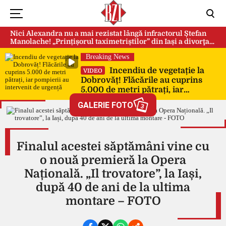
Nici Alexandra nu a mai rezistat lângă infractorul Ștefan
Manolache! „Prințișorul taximetriștilor” din Iași a divorţat
după doi ani de căsnicie
Breaking News
Incendiu de vegetație la
VIDEO
Dobrovăț! Flăcările au cuprins
5.000 de metri pătrați, iar
pompierii au intervenit de urgență
GALERIE FOTO
3
Finalul acestei săptămâni vine cu
o nouă premieră la Opera
Națională. „Il trovatore”, la Iași,
după 40 de ani de la ultima
montare – FOTO