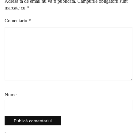
Adresa ta de email nu va fi publicată.
Câmpurile obligatorii sunt
marcate cu
*
Comentariu
*
Nume
`