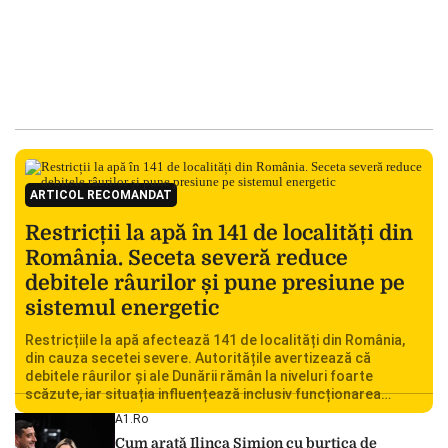
ARTICOL RECOMANDAT
Restricții la apă în 141 de localități din
România. Seceta severă reduce
debitele râurilor și pune presiune pe
sistemul energetic
Restricțiile la apă afectează 141 de localități din România,
din cauza secetei severe. Autoritățile avertizează că
debitele râurilor și ale Dunării rămân la niveluri foarte
scăzute, iar situația influențează inclusiv funcționarea
Centralei Nucleare de la Cernavodă. România se confruntă
A1.ro
cu una dintre cele mai dificile perioade din punct de vedere
Cum arată Ilinca Simion cu burtica de
hidrologic din ultimii ani. Lipsa […]