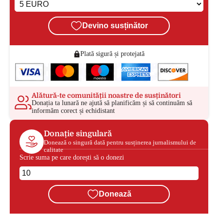
Devino susținător
Plată sigură și protejată
Alătură-te comunității noastre de susținători
Donația ta lunară ne ajută să planificăm și să continuăm să
informăm corect și echidistant
Donație singulară
Donează o singură dată pentru susținerea jurnalismului de
calitate
Scrie suma pe care dorești să o donezi
Donează