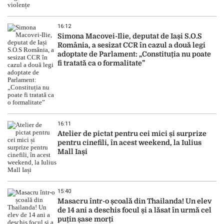
16:12
Simona Macovei-Ilie, deputat de Iași S.O.S
România, a sesizat CCR în cazul a două legi
adoptate de Parlament: „Constituția nu poate
fi tratată ca o formalitate”
16:11
Atelier de pictat pentru cei mici și surprize
pentru cinefili, în acest weekend, la Iulius
Mall Iași
15:40
Masacru într-o școală din Thailanda! Un elev
de 14 ani a deschis focul și a lăsat în urmă cel
puțin șase morți