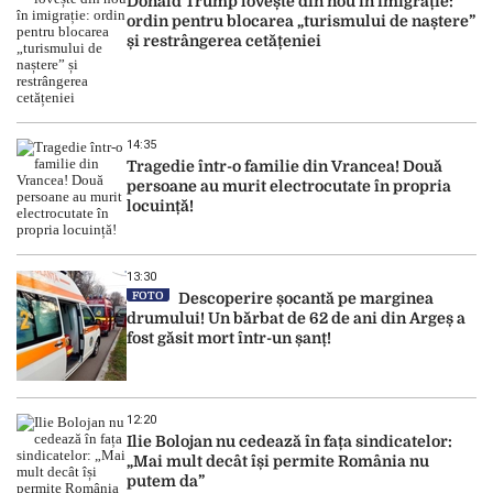
Donald Trump lovește din nou în imigrație:
ordin pentru blocarea „turismului de naștere”
și restrângerea cetățeniei
14:35
Tragedie într-o familie din Vrancea! Două
persoane au murit electrocutate în propria
locuință!
13:30
FOTO
Descoperire șocantă pe marginea
drumului! Un bărbat de 62 de ani din Argeș a
fost găsit mort într-un șanț!
12:20
Ilie Bolojan nu cedează în fața sindicatelor:
„Mai mult decât își permite România nu
putem da”