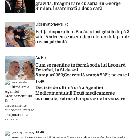
gravidă. Imagini rare cu soția lui George
Simion, însărcinată a doua oară
Observatornews.ro
Fetiţa dispărută în Bacău a fost găsită după 3
zile. Andreea se ascundea într-un dulap, într-
o casă părăsită
As.ro
Cum se menţine în formă soţia lui Leonard
Doroftei, la 51 de ani.
&amp;#8222;Secretul&amp;#8221; pe care l-a
dezvăluit
17:40
Decizie de ultimă oră a Agenției
Medicamentului! Două medicamente
cunoscute, retrase temporar de la vânzare
14:40