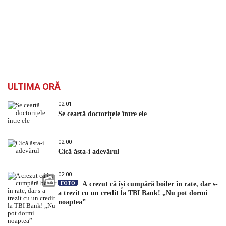
ULTIMA ORĂ
02:01
Se ceartă doctorițele între ele
02:00
Cică ăsta-i adevărul
02:00
FOTO
A crezut că își cumpără boiler în rate, dar s-
a trezit cu un credit la TBI Bank! „Nu pot dormi
noaptea”