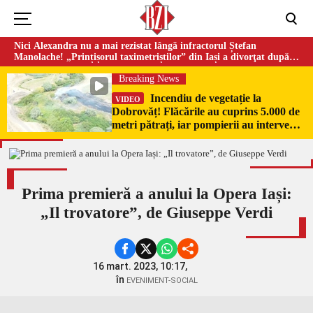
Nici Alexandra nu a mai rezistat lângă infractorul Ștefan
Manolache! „Prințișorul taximetriștilor” din Iași a divorţat după
doi ani de căsnicie
Breaking News
Incendiu de vegetație la
VIDEO
Dobrovăț! Flăcările au cuprins 5.000 de
metri pătrați, iar pompierii au intervenit
de urgență
Prima premieră a anului la Opera Iași:
„Il trovatore”, de Giuseppe Verdi
16 mart. 2023, 10:17,
în
EVENIMENT-SOCIAL