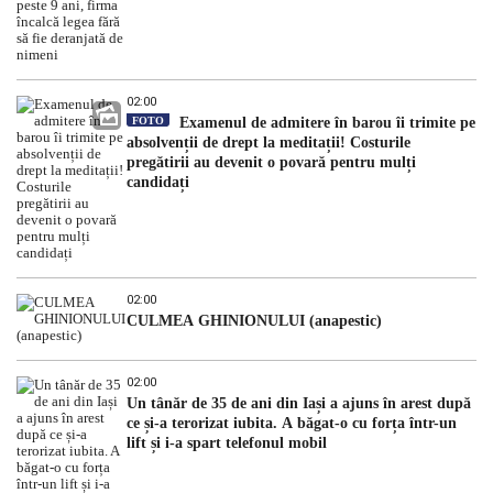
02:00
FOTO
Examenul de admitere în barou îi trimite pe
absolvenții de drept la meditații! Costurile
pregătirii au devenit o povară pentru mulți
candidați
02:00
CULMEA GHINIONULUI (anapestic)
02:00
Un tânăr de 35 de ani din Iași a ajuns în arest după
ce și-a terorizat iubita. A băgat-o cu forța într-un
lift și i-a spart telefonul mobil