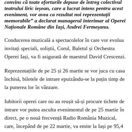
convins că toate eforturile depuse de întreg colectivul
teatrului liric ieșean, care a lucrat intens pentru acest
eveniment, vor avea ca rezultat noi reprezentații
memorabile” a declarat managerul interimar al Operei
Naționale Române din Iași, Andrei Fermeșanu.
Conducerea muzicală a spectacolelor în care vor evolua
invitați speciali, soliștii, Corul, Baletul și Orchestra
Operei Iași, va fi asigurată de maestrul David Crescenzi.
Reprezentațiile de pe 25 și 26 martie se vor juca cu casa
închisă, biletele de intrare epuizându-se la puțin timp de
la punerea lor în vânzare.
Iubitorii operei care nu au reușit să-și procure tichete de
intrare vor putea asculta evenimentul de pe 25 martie în
direct, pe o nouă frecvență Radio România Muzical,
care, începând de pe 22 martie, va emite la Iași pe 95,4