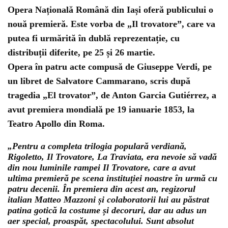
Opera Națională Română din Iași oferă publicului o
nouă premieră. Este vorba de „Il trovatore”, care va
putea fi urmărită în dublă reprezentație, cu
distribuții diferite, pe 25 și 26 martie.
Opera în patru acte compusă de Giuseppe Verdi, pe
un libret de Salvatore Cammarano, scris după
tragedia „El trovator”, de Anton Garcia Gutiérrez, a
avut premiera mondială pe 19 ianuarie 1853, la
Teatro Apollo din Roma.
„Pentru a completa trilogia populară verdiană,
Rigoletto, Il Trovatore, La Traviata, era nevoie să vadă
din nou luminile rampei Il Trovatore, care a avut
ultima premieră pe scena instituției noastre în urmă cu
patru decenii. În premiera din acest an, regizorul
italian Matteo Mazzoni și colaboratorii lui au păstrat
patina gotică la costume și decoruri, dar au adus un
aer special, proaspăt, spectacolului. Sunt absolut