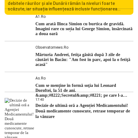
debitele râurilor și ale Dunării rămân la niveluri foarte
scăzute, iar situația influențează inclusiv funcționarea
Centralei Nucleare de la Cernavodă. România se confruntă
A1.ro
cu una dintre cele mai dificile perioade din punct de vedere
Cum arată Ilinca Simion cu burtica de gravidă.
hidrologic din ultimii ani. Lipsa […]
Imagini rare cu soția lui George Simion, însărcinată
a doua oară
Observatornews.ro
Mărturia Andreei, fetiţa găsită după 3 zile de
căutări în Bacău: "Am fost în parc, apoi la o fetiţă
acasă"
As.ro
Cum se menţine în formă soţia lui Leonard
Doroftei, la 51 de ani.
&amp;#8222;Secretul&amp;#8221; pe care l-a
17:40
dezvăluit
Decizie de ultimă oră a Agenției Medicamentului!
Două medicamente cunoscute, retrase temporar de
la vânzare