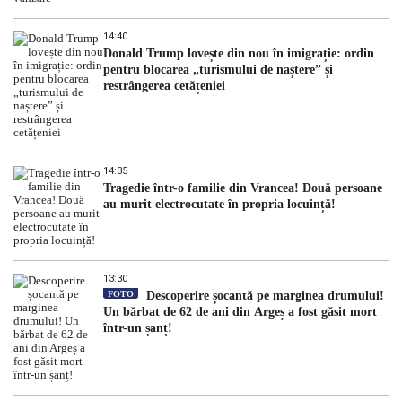
14:40
Donald Trump lovește din nou în imigrație: ordin
pentru blocarea „turismului de naștere” și
restrângerea cetățeniei
14:35
Tragedie într-o familie din Vrancea! Două persoane
au murit electrocutate în propria locuință!
13:30
FOTO
Descoperire șocantă pe marginea drumului!
Un bărbat de 62 de ani din Argeș a fost găsit mort
într-un șanț!