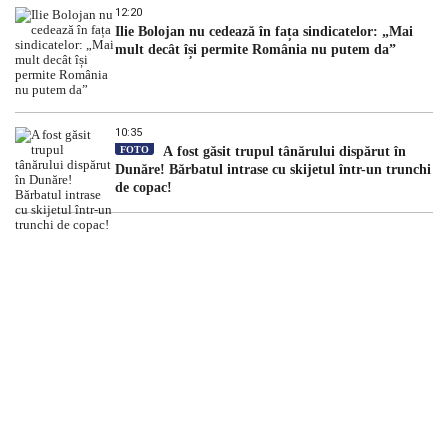
12:20
Ilie Bolojan nu cedează în fața sindicatelor: „Mai
mult decât își permite România nu putem da”
10:35
FOTO
A fost găsit trupul tânărului dispărut în
Dunăre! Bărbatul intrase cu skijetul într-un trunchi
de copac!