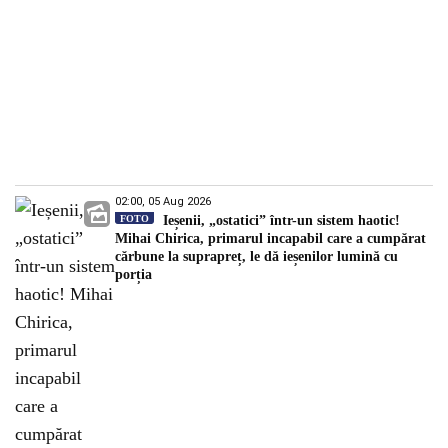
02:00, 05 Aug 2026
FOTO
Ieșenii, „ostatici” într-un sistem haotic!
Mihai Chirica, primarul incapabil care a cumpărat
cărbune la suprapreț, le dă ieșenilor lumină cu
porția