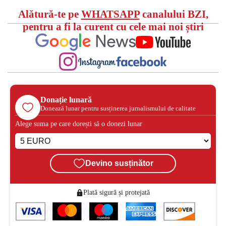
Alătură-te pe
WHATSAPP
canalului BZI,
pentru a fi la curent cu cele mai noi știri
Donație lunară
Donează lunar pentru susținerea jurnalismului de calitate
Alege suma pe care dorești să o donezi lunar
Devino susținător
Plată sigură și protejată