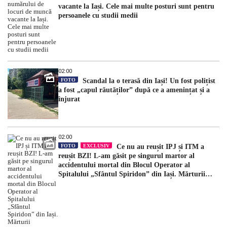
vacante la Iași. Cele mai multe posturi sunt pentru
persoanele cu studii medii
02:00
FOTO
Scandal la o terasă din Iași! Un fost polițist
a fost „capul răutăților” după ce a amenințat și a
înjurat
02:00
FOTO
EXCLUSIV
Ce nu au reușit IPJ și ITM a
reușit BZI! L-am găsit pe singurul martor al
accidentului mortal din Blocul Operator al
Spitalului „Sfântul Spiridon” din Iași. Mărturii
halucinante: „După incident, mi-a spus să am grijă
ce spun”