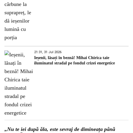
21:31, 31 Jul 2026
Ieșenii, lăsați în beznă! Mihai Chirica taie
iluminatul stradal pe fondul crizei energetice
„Nu te iei după ăla, este sevraj de dimineața până