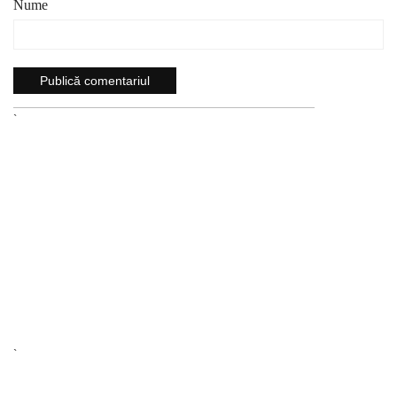
Nume
`
`