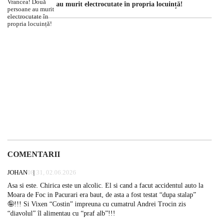
au murit electrocutate în propria locuință!
COMENTARII
JOHAN
08:31, 02.06.2026
Asa si este. Chirica este un alcolic. El si cand a facut accidentul auto la
Moara de Foc in Pacurari era baut, de asta a fost testat “dupa stalap”
🤪!!! Si Vixen “Costin” impreuna cu cumatrul Andrei Trocin zis
“diavolul” îl alimentau cu “praf alb”!!!