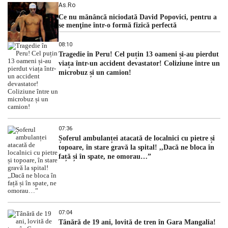
As.ro
Ce nu mănâncă niciodată David Popovici, pentru a
se menţine într-o formă fizică perfectă
08:10
Tragedie în Peru! Cel puțin 13 oameni și-au pierdut
viața într-un accident devastator! Coliziune între un
microbuz și un camion!
07:36
Șoferul ambulanței atacată de localnici cu pietre și
topoare, în stare gravă la spital! ,,Dacă ne bloca în
față și în spate, ne omorau…”
07:04
Tânără de 19 ani, lovită de tren în Gara Mangalia!