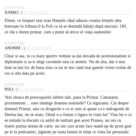
RĂSPUNDE
JUMBO
08:37, 02.06.2026
Eheee, ce timpuri mai erau Hanțule când aducea creatza fetițele alea
botoxate în tribuna 0 la Poli ca să se destindă băieții după meciuri. Off,
ce rău e domn primar, cum a putut să strice el viața oamenilor.
RĂSPUNDE
ANONIM
08:40, 02.06.2026
Chiar si asa, tu ca mare sportiv trebuie sa dai dovada de profesionalism si
diplomatie si sa-ti alegi cuvintele mai cu atentie. Nu de alta, dar e mai
bine sa lasi loc de buna ziua ca nu se stie cand mai gasesti vreun ciolan de
ros si alta data pe acolo.
RĂSPUNDE
POLI
08:57, 02.06.2026
Vezi oleaca de preocuparile iubitei tale, pana la Primar. Camatarie,
proxenetism… oare intelege doamna notiunile? Cu siguranta. Cat despre
domnul Primar, asta cu drogurile e ca si cum ai spune ca e indragostit de
Denisa dar, nu se arata. Omul n-a fumat o tigara in viata lui! Vina lui e ca
se intinde la discutii cu astfel de nulitati gen acest Prunea, un om cu
foarte putina stiinta de carte, un om care acum face stand-up de prost gust
pe le la podcasturi, jigneste pe toata lumea in timp ce viata lui personala