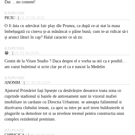
Dar …no coment!
RĂSPUNDE
PICIU
16:24, 02.06.2026
O fi ăsta cu adevărat fair play dle Prunea, ca după ce-ai stat la masa
îmbelșugată cu cineva și-ai mănâncat o pâine bună, cum te-ai ridicat să-i
și arunci lături în cap? Halal caracter ce să zic.
RĂSPUNDE
😁
17:20, 02.06.2026
Costin de la Vixen Studio ? Daca despre el e vorba sa stii ca e posibil…
am vazut buletinul si scrie clar pe el ca e nascut la Medelin
RĂSPUNDE
ANONIM
18:01, 02.06.2026
Ajutorul Primăriei Iași lipsește cu desăvârșire deoarece toata zona ce
cuprinde stadionul si bazele de antrenament sunt in vizorul mafiei
imobiliare in cardasie cu Directia Urbanism. se asteapta falimentul si
dizolvarea clubului iesean, ca apoi sa intre pe acel teren buldozerele si
plugurile sa demoleze tot si sa niveleze terenul pentru constructia unui
complex rezidential premium.
RĂSPUNDE
CHIRICICA
03:05, 03.06.2026