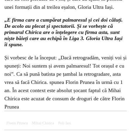
unei formații din al treilea eșalon, Gloria Ultra Iași.
„E firma care a cumpărat palmaresul și cei doi căluți.
De acolo au plecat și spectatorii. Și se vorbește că
primarul Chirica are o înțelegere cu firma asta, sunt
niște băieți care au echipă în Liga 3. Gloria Ultra Iași
îi spune.
Și vorbesc de la început: „Dacă retrogradăm, veniți voi și
spuneți: Noi suntem și avem palmaresul! Tot orașul e cu
noi”. Ca să pună batista pe țambal la retrogradare, asta
vrea să facă Chirica. spunea Florin Prunea în urmă cu 1
an. În acest context este absolut șocant faptul că Mihai
Chirica este acuzat de consum de droguri de către Florin
Prunea
Florin Prunea
Mihai Chirica
Poli Iasi