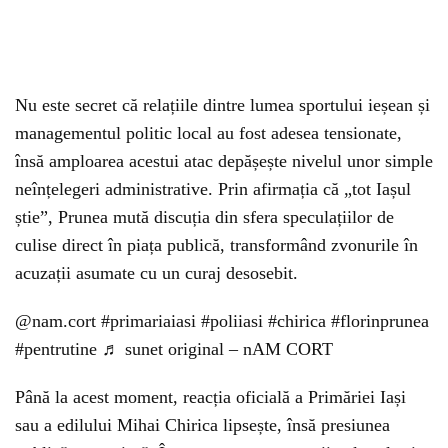
Nu este secret că relațiile dintre lumea sportului ieșean și
managementul politic local au fost adesea tensionate,
însă amploarea acestui atac depășește nivelul unor simple
neînțelegeri administrative. Prin afirmația că „tot Iașul
știe”, Prunea mută discuția din sfera speculațiilor de
culise direct în piața publică, transformând zvonurile în
acuzații asumate cu un curaj desosebit.
@nam.cort
#primariaiasi
#poliiasi
#chirica
#florinprunea
#pentrutine
♬ sunet original – nAM CORT
Până la acest moment, reacția oficială a Primăriei Iași
sau a edilului Mihai Chirica lipsește, însă presiunea