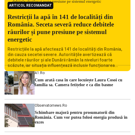
ARTICOL RECOMANDAT
Restricții la apă în 141 de localități din
România. Seceta severă reduce debitele
râurilor și pune presiune pe sistemul
energetic
Restricțiile la apă afectează 141 de localități din România,
din cauza secetei severe. Autoritățile avertizează că
debitele râurilor și ale Dunării rămân la niveluri foarte
scăzute, iar situația influențează inclusiv funcționarea
Centralei Nucleare de la Cernavodă. România se confruntă
A1.ro
cu una dintre cele mai dificile perioade din punct de vedere
Cum arată casa în care locuiește Laura Cosoi cu
hidrologic din ultimii ani. Lipsa […]
familia sa. Camera fetițelor e ca din basme
Observatornews.ro
Schimbare majoră pentru prosumatorii din
România. Cum vor putea folosi energia produsă în
exces