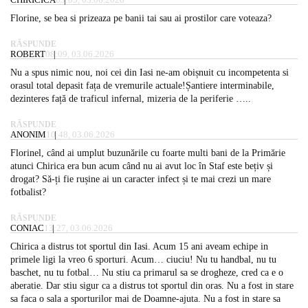
Florine, se bea si prizeaza pe banii tai sau ai prostilor care voteaza?
RĂSPUNDE
ROBERT
08:09, 03.06.2026
Nu a spus nimic nou, noi cei din Iasi ne-am obișnuit cu incompetenta si
orasul total depasit fața de vremurile actuale!Șantiere interminabile,
dezinteres față de traficul infernal, mizeria de la periferie …..
RĂSPUNDE
ANONIM
10:48, 03.06.2026
Florinel, când ai umplut buzunările cu foarte multi bani de la Primărie
atunci Chirica era bun acum când nu ai avut loc în Staf este bețiv și
drogat? Să-ți fie rușine ai un caracter infect și te mai crezi un mare
fotbalist?
RĂSPUNDE
CONIAC
13:27, 03.06.2026
Chirica a distrus tot sportul din Iasi. Acum 15 ani aveam echipe in
primele ligi la vreo 6 sporturi. Acum… ciuciu! Nu tu handbal, nu tu
baschet, nu tu fotbal… Nu stiu ca primarul sa se drogheze, cred ca e o
aberatie. Dar stiu sigur ca a distrus tot sportul din oras. Nu a fost in stare
sa faca o sala a sporturilor mai de Doamne-ajuta. Nu a fost in stare sa