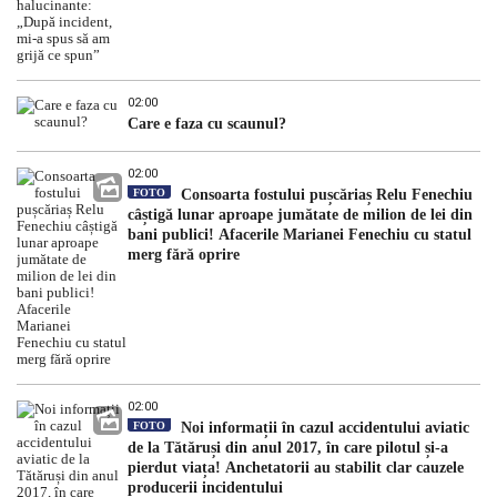
02:00
Care e faza cu scaunul?
02:00
FOTO
Consoarta fostului pușcăriaș Relu Fenechiu
câștigă lunar aproape jumătate de milion de lei din
bani publici! Afacerile Marianei Fenechiu cu statul
merg fără oprire
02:00
FOTO
Noi informații în cazul accidentului aviatic
de la Tătăruși din anul 2017, în care pilotul și-a
pierdut viața! Anchetatorii au stabilit clar cauzele
producerii incidentului