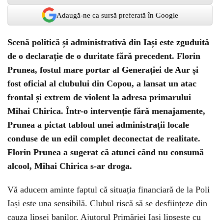
Adaugă-ne ca sursă preferată în Google
Scenă politică și administrativă din Iași este zguduită
de o declarație de o duritate fără precedent. Florin
Prunea, fostul mare portar al Generației de Aur și
fost oficial al clubului din Copou, a lansat un atac
frontal și extrem de violent la adresa primarului
Mihai Chirica. Într-o intervenție fără menajamente,
Prunea a pictat tabloul unei administrații locale
conduse de un edil complet deconectat de realitate.
Florin Prunea a sugerat că atunci când nu consumă
alcool, Mihai Chirica s-ar droga.
Vă aducem aminte faptul că situația financiară de la Poli
Iași este una sensibilă. Clubul riscă să se desființeze din
cauza lipsei banilor. Ajutorul Primăriei Iași lipsește cu