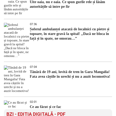
Uite oaia, nu e oaia. Ce spun gurile rele și lăsăm
autoritățile să intre pe fir
07:36
Șoferul ambulanței atacată de localnici cu pietre și
topoare, în stare gravă la spital! ,,Dacă ne bloca în
față și în spate, ne omorau…”
07:04
Tânără de 19 ani, lovită de tren în Gara Mangalia!
Fata avea căștile în urechi și nu a auzit locomotiva!
02:01
Ce au făcut și ce fac
BZI - EDITIA DIGITALĂ - PDF