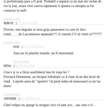
si profesionala pare a fi praf. Probabil e suparat ca nu mai are ciolan de
ros la Iasi, acum vreo careva saptamani ii spunea ca asteapta sa fie
contactat in staff.
RĂSPUNDE
MIRAT
09:12, 02.06.2026
Florine, mai degraba ai avea grija panaramei cu care iti duci
traiul…….de Lacramioara spuneam!!!! Ii cunosti CV-ul vietii ei???????
RĂSPUNDE
IASI
11:00, 02.06.2026
Asta are în playlist manele ,nu îl interesează
RĂSPUNDE
MDA
10:09, 02.06.2026
Cine-i și ce a făcut analfabetul ăsta în viața lui ?
Ferească Dumnezeu ,au început fotbaliștii cu 4 clase să ne dea lecții de
viață . Leprele astea de “sportivi “să pună mâna să muncească ca nu fac
nimic
RĂSPUNDE
ANONIM
10:13, 02.06.2026
Când vulpea nu ajunge la struguri zice că sunt acri…sau cum o fi…