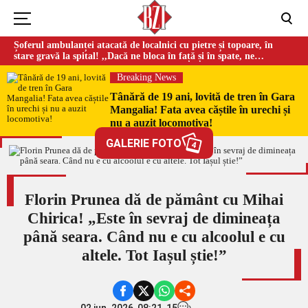
Șoferul ambulanței atacată de localnici cu pietre și topoare, în
stare gravă la spital! ,,Dacă ne bloca în față și în spate, ne
omorau…”
Breaking News
Tânără de 19 ani, lovită de tren în Gara
Mangalia! Fata avea căștile în urechi și
nu a auzit locomotiva!
GALERIE FOTO
4
Florin Prunea dă de pământ cu Mihai
Chirica! „Este în sevraj de dimineața
până seara. Când nu e cu alcoolul e cu
altele. Tot Iașul știe!”