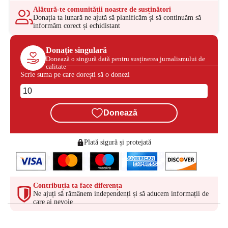
Alătură-te comunității noastre de susținători
Donația ta lunară ne ajută să planificăm și să continuăm să
informăm corect și echidistant
Donație singulară
Donează o singură dată pentru susținerea jurnalismului de
calitate
Scrie suma pe care dorești să o donezi
Donează
Plată sigură și protejată
Contribuția ta face diferența
Ne ajuți să rămânem independenți și să aducem informații de
care ai nevoie