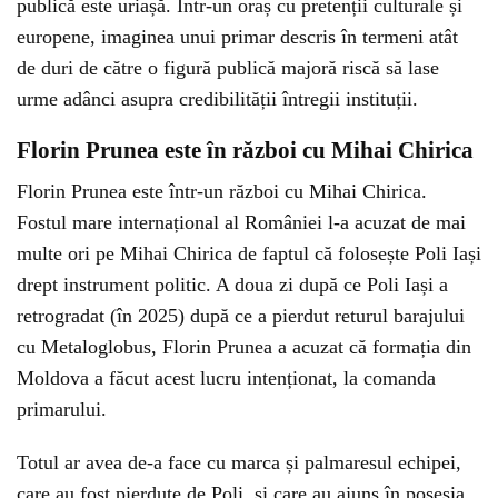
publică este uriașă. Într-un oraș cu pretenții culturale și
europene, imaginea unui primar descris în termeni atât
de duri de către o figură publică majoră riscă să lase
urme adânci asupra credibilității întregii instituții.
Florin Prunea este în război cu Mihai Chirica
Florin Prunea este într-un război cu Mihai Chirica.
Fostul mare internațional al României l-a acuzat de mai
multe ori pe Mihai Chirica de faptul că folosește Poli Iași
drept instrument politic. A doua zi după ce Poli Iași a
retrogradat (în 2025) după ce a pierdut returul barajului
cu Metaloglobus, Florin Prunea a acuzat că formația din
Moldova a făcut acest lucru intenționat, la comanda
primarului.
Totul ar avea de-a face cu marca și palmaresul echipei,
care au fost pierdute de Poli, și care au ajuns în posesia