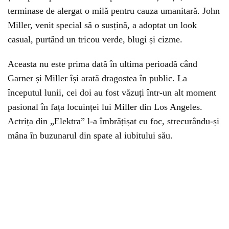
terminase de alergat o milă pentru cauza umanitară. John
Miller, venit special să o susțină, a adoptat un look
casual, purtând un tricou verde, blugi și cizme.
Aceasta nu este prima dată în ultima perioadă când
Garner și Miller își arată dragostea în public. La
începutul lunii, cei doi au fost văzuți într-un alt moment
pasional în fața locuinței lui Miller din Los Angeles.
Actrița din „Elektra” l-a îmbrățișat cu foc, strecurându-și
mâna în buzunarul din spate al iubitului său.