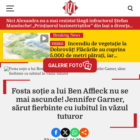
Nici Alexandra nu a mai rezistat lângă infractorul Ștefan
Manolache! „Prințișorul taximetriștilor” din Iași a divorţat
după doi ani de căsnicie
Breaking News
Incendiu de vegetație la
VIDEO
Dobrovăț! Flăcările au cuprins
5.000 de metri pătrați, iar
pompierii au intervenit de urgență
GALERIE FOTO
6
Fosta soție a lui Ben Affleck nu se
mai ascunde! Jennifer Garner,
sărut fierbinte cu iubitul în văzul
tuturor