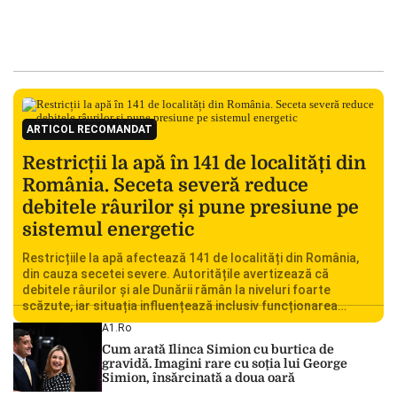
ARTICOL RECOMANDAT
Restricții la apă în 141 de localități din
România. Seceta severă reduce
debitele râurilor și pune presiune pe
sistemul energetic
Restricțiile la apă afectează 141 de localități din România,
din cauza secetei severe. Autoritățile avertizează că
debitele râurilor și ale Dunării rămân la niveluri foarte
scăzute, iar situația influențează inclusiv funcționarea
Centralei Nucleare de la Cernavodă. România se confruntă
A1.ro
cu una dintre cele mai dificile perioade din punct de vedere
Cum arată Ilinca Simion cu burtica de
hidrologic din ultimii ani. Lipsa […]
gravidă. Imagini rare cu soția lui George
Simion, însărcinată a doua oară