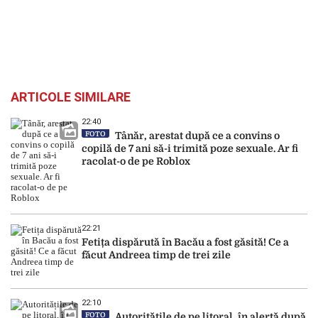
ARTICOLE SIMILARE
22:40
FOTO
Tânăr, arestat după ce a convins o
copilă de 7 ani să-i trimită poze sexuale. Ar fi
racolat-o de pe Roblox
22:21
Fetița dispărută în Bacău a fost găsită! Ce a
făcut Andreea timp de trei zile
22:10
FOTO
Autoritățile de pe litoral, în alertă după