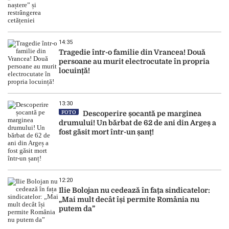
14:35
Tragedie într-o familie din Vrancea! Două
persoane au murit electrocutate în propria
locuință!
13:30
FOTO
Descoperire șocantă pe marginea
drumului! Un bărbat de 62 de ani din Argeș a
fost găsit mort într-un șanț!
12:20
Ilie Bolojan nu cedează în fața sindicatelor:
„Mai mult decât își permite România nu
putem da”