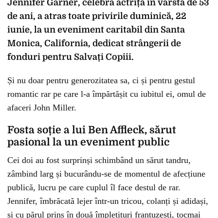
Jennifer Garner, celebra actriță în vârstă de 53
de ani, a atras toate privirile duminică, 22
iunie, la un eveniment caritabil din Santa
Monica, California, dedicat strângerii de
fonduri pentru Salvați Copiii.
Și nu doar pentru generozitatea sa, ci și pentru gestul
romantic rar pe care l-a împărtășit cu iubitul ei, omul de
afaceri John Miller.
Fosta soție a lui Ben Affleck, sărut
pasional la un eveniment public
Cei doi au fost surprinși schimbând un sărut tandru,
zâmbind larg și bucurându-se de momentul de afecțiune
publică, lucru pe care cuplul îl face destul de rar.
Jennifer, îmbrăcată lejer într-un tricou, colanți și adidași,
și cu părul prins în două împletituri franțuzești, tocmai