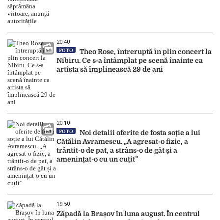
20:40
FOTO
Theo Rose, întreruptă în plin concert la
Nibiru. Ce s-a întâmplat pe scenă înainte ca
artista să împlinească 29 de ani
20:10
FOTO
Noi detalii oferite de fosta soție a lui
Cătălin Avramescu. „A agresat-o fizic, a
trântit-o de pat, a strâns-o de gât și a
amenințat-o cu un cuțit”
19:50
Zăpadă la Brașov în luna august. În centrul