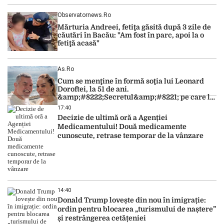
Observatornews.ro
Mărturia Andreei, fetiţa găsită după 3 zile de
căutări în Bacău: "Am fost în parc, apoi la o
fetiţă acasă"
As.ro
Cum se menţine în formă soţia lui Leonard
Doroftei, la 51 de ani.
&amp;#8222;Secretul&amp;#8221; pe care l-a
dezvăluit
17:40
Decizie de ultimă oră a Agenției
Medicamentului! Două medicamente
cunoscute, retrase temporar de la vânzare
14:40
Donald Trump lovește din nou în imigrație:
ordin pentru blocarea „turismului de naștere”
și restrângerea cetățeniei