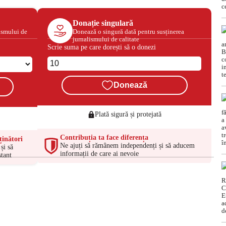
Donație singulară
ismului de
Donează o singură dată pentru susținerea
jurnalismului de calitate
Scrie suma pe care dorești să o donezi
Donează
Plată sigură și protejată
Contribuția ta face diferența
ținători
Ne ajuți să rămânem independenți și să aducem
și să
informații de care ai nevoie
tant