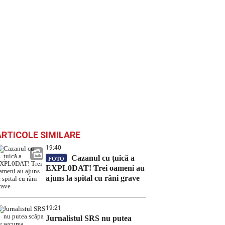
ARTICOLE SIMILARE
19:40
Cazanul cu țuică a
FOTO
EXPL0DAT! Trei oameni au
ajuns la spital cu răni grave
19:21
Jurnalistul SRS nu putea