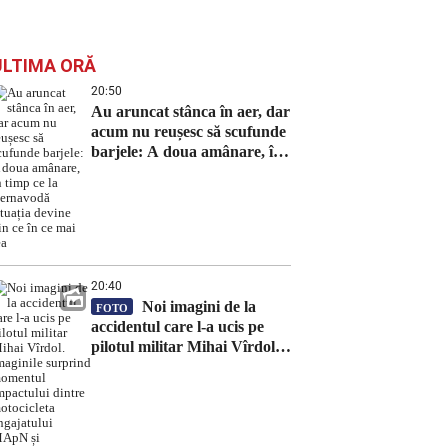
ULTIMA ORĂ
20:50
Au aruncat stânca în aer, dar
acum nu reușesc să scufunde
barjele: A doua amânare, în
timp ce la Cernavodă situația
devine din ce în ce mai rea
20:40
Noi imagini de la
FOTO
accidentul care l-a ucis pe
pilotul militar Mihai Vîrdol.
Imaginile surprind momentul
impactului dintre motocicleta
angajatului MApN și
autoturism