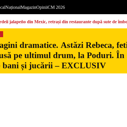
cal
Național
Magazin
Opinii
CM 2026
deii jalapeño din Mexic, retrași din restaurante după sute de îmbo
s
gini dramatice. Astăzi Rebeca, fetiț
usă pe ultimul drum, la Poduri. În s
 bani și jucării – EXCLUSIV