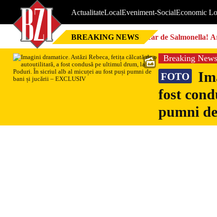
Actualitate
Local
Eveniment-Social
Economic Lo
BREAKING NEWS
Focar de Salmonella! Ar
Breaking New
Ima
FOTO
fost cond
pumni de