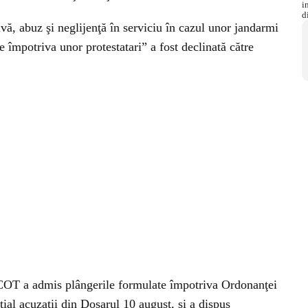
ă, abuz şi neglijenţă în serviciu în cazul unor jandarmi
te împotriva unor protestatari” a fost declinată către
ICOT a admis plângerile formulate împotriva Ordonanţei
ţial acuzaţii din Dosarul 10 august, şi a dispus