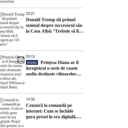
20:21
Donald Trump dă primul
semnal despre succesorul său
la Casa Albă: ‘Trebuie să îl
alegem pe J.D. Vance’
20:10
Prințesa Diana ar fi
FOTO
înregistrat o serie de casete
audio destinate viitoarelor
soții ale fiilor săi, prințul
William și prințul Harry
19:50
Cenzură la comandă pe
internet: Cum se închide
gura presei în era digitală.
Prețul plătit pentru ca o