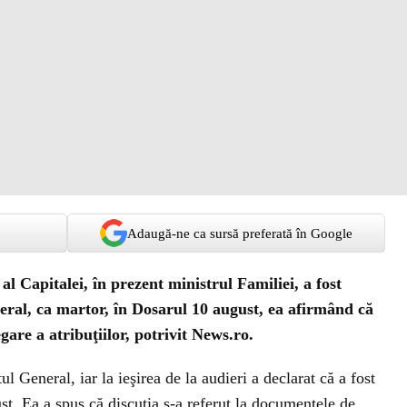
Adaugă-ne ca sursă preferată în Google
al Capitalei, în prezent ministrul Familiei, a fost
eral, ca martor, în Dosarul 10 august, ea afirmând că
gare a atribuţiilor, potrivit News.ro.
l General, iar la ieşirea de la audieri a declarat că a fost
t. Ea a spus că discuţia s-a referut la documentele de