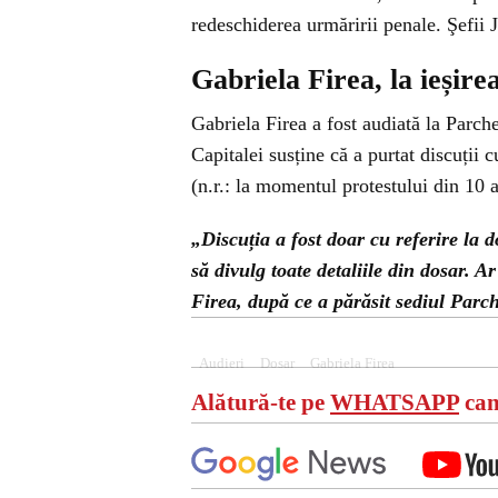
redeschiderea urmăririi penale. Şefii 
Gabriela Firea, la ieșir
Gabriela Firea a fost audiată la Parch
Capitalei susține că a purtat discuții
(n.r.: la momentul protestului din 10 
„Discuția a fost doar cu referire la 
să divulg toate detaliile din dosar. A
Firea, după ce a părăsit sediul Parc
Audieri
Dosar
Gabriela Firea
Alătură-te pe
WHATSAPP
can