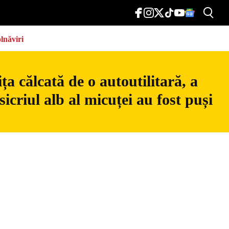
lnăviri
a călcată de o autoutilitară, a
icriul alb al micuței au fost puși