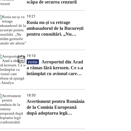
scăpa de securea cenzurii
19:21
Rusia nu-și va retrage
ambasadorul de la București
pentru consultări. „Nu
imităm gesturile teatrale ale
altora”
19:10
Aeroportul din Arad
FOTO
a rămas fără kerosen. Ce s-a
întâmplat cu avionul care
trebuia să ajungă în Antalya
18:50
Avertisment pentru România
de la Comisia Europeană
după adoptarea legii
decarbonizării