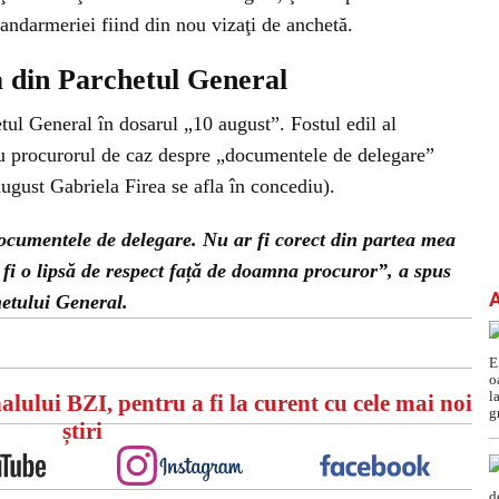
Jandarmeriei fiind din nou vizaţi de anchetă.
ea din Parchetul General
etul General în dosarul „10 august”. Fostul edil al
 cu procurorul de caz despre „documentele de delegare”
august Gabriela Firea se afla în concediu).
documentele de delegare. Nu ar fi corect din partea mea
r fi o lipsă de respect față de doamna procuror”, a spus
hetului General.
alului BZI, pentru a fi la curent cu cele mai noi
știri