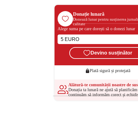
Donație lunară
Donează lunar pentru susținerea jurnal
calitate
Alege suma pe care dorești să o donezi lunar
Devino susținător
Plată sigură și protejată
Alătură-te comunității noastre de sus
Donația ta lunară ne ajută să planificăm 
continuăm să informăm corect și echidis