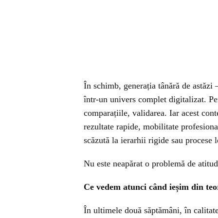
În schimb, generația tânără de astăzi –
într-un univers complet digitalizat. Pen
comparațiile, validarea. Iar acest co
rezultate rapide, mobilitate profesion
scăzută la ierarhii rigide sau procese l
Nu este neapărat o problemă de atitu
Ce vedem atunci când ieșim din teori
În ultimele două săptămâni, în calitate