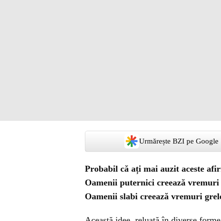
Urmărește BZI pe Google
Probabil cǎ ați mai auzit aceste af
Oamenii puternici creează vremuri 
Oamenii slabi creează vremuri grel
Această idee, reluată în diverse forme