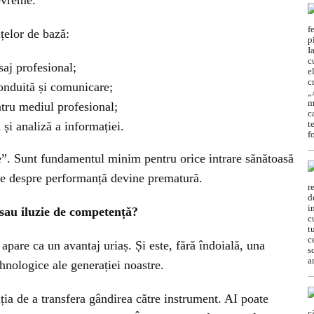
devreme.
țelor de bază:
aj profesional;
conduită și comunicare;
tru mediul profesional;
ă și analiză a informației.
”. Sunt fundamentul minim pentru orice intrare sănătoasă
ție despre performanță devine prematură.
e sau iluzie de competență?
ă apare ca un avantaj uriaș. Și este, fără îndoială, una
ehnologice ale generației noastre.
ația de a transfera gândirea către instrument. AI poate