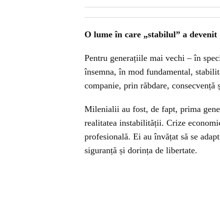
O lume în care „stabilul” a devenit 
Pentru generațiile mai vechi – în spec
însemna, în mod fundamental, stabilita
companie, prin răbdare, consecvență și
Milenialii au fost, de fapt, prima gene
realitatea instabilității. Crize econom
profesională. Ei au învățat să se adap
siguranță și dorința de libertate.