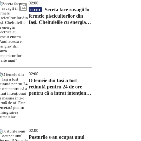
02:00
Seceta face ravagii în
FOTO
fermele piscicultorilor din
Iași. Cheltuielile cu energia
electrică au crescut enorm.
„Anul acesta e mai grav din
cauza temperaturilor foarte
mari”
02:00
O femeie din Iași a fost
reținută pentru 24 de ore
pentru că a intrat intenționat
cu mașina într-o turmă de oi.
Este cercetată pentru
schingiuirea animalelor
02:00
Posturile s-au ocupat unul