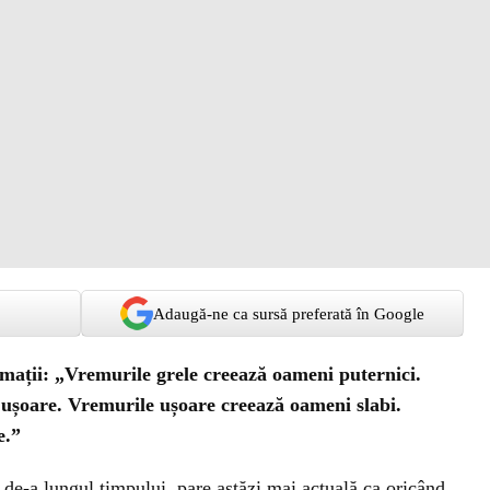
Adaugă-ne ca sursă preferată în Google
irmații: „Vremurile grele creează oameni puternici.
ușoare. Vremurile ușoare creează oameni slabi.
e.”
 de-a lungul timpului, pare astăzi mai actuală ca oricând.