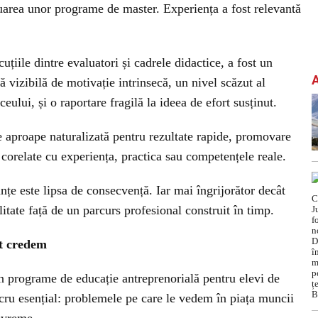
luarea unor programe de master. Experiența a fost relevantă
uțiile dintre evaluatori și cadrele didactice, a fost un
ă vizibilă de motivație intrinsecă, un nivel scăzut al
ceului, și o raportare fragilă la ideea de efort susținut.
e aproape naturalizată pentru rezultate rapide, promovare
corelate cu experiența, practica sau competențele reale.
nțe este lipsa de consecvență. Iar mai îngrijorător decât
litate față de un parcurs profesional construit în timp.
t credem
n programe de educație antreprenorială pentru elevi de
ucru esențial: problemele pe care le vedem în piața muncii