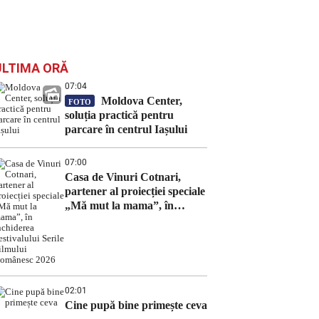
ULTIMA ORĂ
07:04
Moldova Center,
FOTO
soluția practică pentru
parcare în centrul Iașului
07:00
Casa de Vinuri Cotnari,
partener al proiecției speciale
„Mă mut la mama”, în
închiderea Festivalului Serile
Filmului Românesc 2026
02:01
Cine pupă bine primește ceva