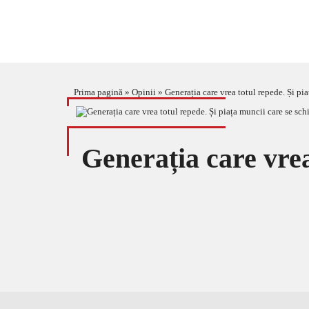
Prima pagină
»
Opinii
»
Generația care vrea totul repede. Și pi
Generația care vrea