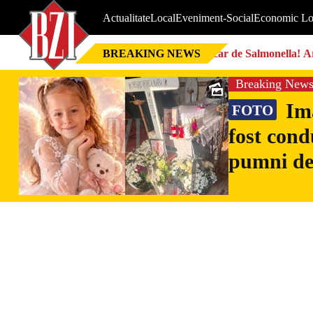
Actualitate
Local
Eveniment-Social
Economic Lo
BREAKING NEWS
Focar de Salmonella! Ar
Breaking New
Ima
FOTO
fost cond
pumni de