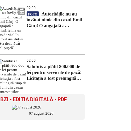
02:00
Autoritățile nu au
FOTO
învățat nimic din cazul Emil
Gânj! O angajată a
primăriei, la un pas de viol în
biroul instituției: „S-a
dezbrăcat gol-pușcă”
02:00
Salubris a plătit 800.000 de
lei pentru serviciile de pază!
Licitația a fost prelungită
timp de 8 luni din cauza
contestațiilor
BZI - EDITIA DIGITALĂ - PDF
07 august 2026