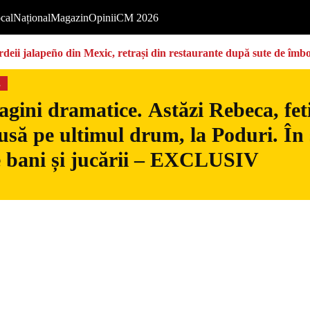
cal
Național
Magazin
Opinii
CM 2026
deii jalapeño din Mexic, retrași din restaurante după sute de îmbo
s
gini dramatice. Astăzi Rebeca, fetiț
usă pe ultimul drum, la Poduri. În s
 bani și jucării – EXCLUSIV