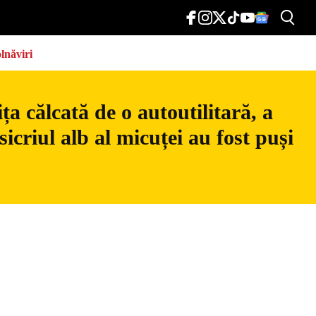
lnăviri
a călcată de o autoutilitară, a
icriul alb al micuței au fost puși