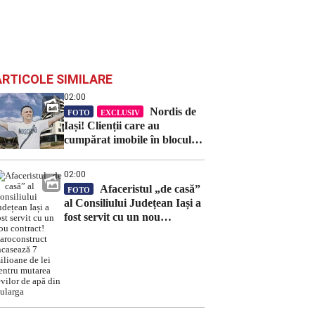
ARTICOLE SIMILARE
02:00
Nordis de
FOTO
EXCLUSIV
Iași! Clienții care au
cumpărat imobile în blocul
Nueva, țepuiți de
dezvoltatorul Ștefan Popescu.
02:00
A vândut același apartament
Afaceristul „de casă”
FOTO
mai multor persoane
al Consiliului Județean Iași a
fost servit cu un nou
contract! Daroconstruct
încasează 7 milioane de lei
pentru mutarea țevilor de
apă din Bularga