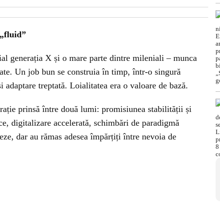
„fluid”
ial generația X și o mare parte dintre mileniali – munca
te. Un job bun se construia în timp, într-o singură
 adaptare treptată. Loialitatea era o valoare de bază.
rație prinsă între două lumi: promisiunea stabilității și
ice, digitalizare accelerată, schimbări de paradigmă
teze, dar au rămas adesea împărțiți între nevoia de