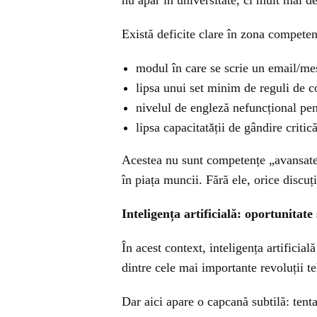
nu apar în universitate, ci mult mai 
Există deficite clare în zona competen
modul în care se scrie un email/mes
lipsa unui set minim de reguli de 
nivelul de engleză nefuncțional pen
lipsa capacitatǎții de gândire critic
Acestea nu sunt competențe „avansate
în piața muncii. Fără ele, orice discu
Inteligența artificială: oportunitat
În acest context, inteligența artificial
dintre cele mai importante revoluții t
Dar aici apare o capcană subtilă: tent