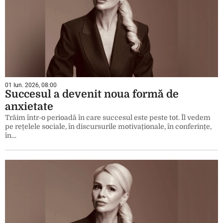
01 Iun. 2026, 08:00
Succesul a devenit noua formă de
anxietate
Trăim într-o perioadă în care succesul este peste tot. Îl vedem
pe rețelele sociale, în discursurile motivaționale, în conferințe,
în…