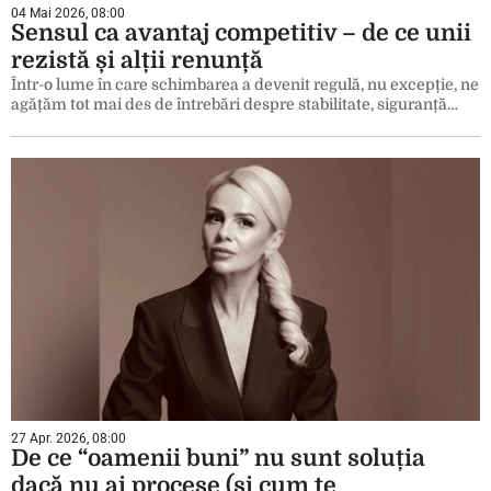
04 Mai 2026, 08:00
Sensul ca avantaj competitiv – de ce unii
rezistă și alții renunță
Într-o lume în care schimbarea a devenit regulă, nu excepție, ne
agățăm tot mai des de întrebări despre stabilitate, siguranță…
27 Apr. 2026, 08:00
De ce “oamenii buni” nu sunt soluția
dacă nu ai procese (și cum te