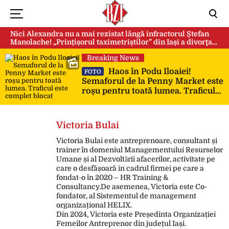
Nici Alexandra nu a mai rezistat lângă infractorul Ștefan
Manolache! „Prințișorul taximetriștilor” din Iași a divorţat
după doi ani de căsnicie
Breaking News
Haos în Podu Iloaiei!
FOTO
Semaforul de la Penny Market este
roșu pentru toată lumea. Traficul
este complet blocat
Victoria Bulai
Victoria Bulai este antreprenoare, consultant și
trainer în domeniul Managementului Resurselor
Umane și al Dezvoltǎrii afacerilor, activitate pe
care o desfășoară in cadrul firmei pe care a
fondat-o în 2020 – HR Training &
Consultancy.De asemenea, Victoria este Co-
fondator, al Sistementul de management
organizațional HELIX.
Din 2024, Victoria este Președinta Organizației
Femeilor Antreprenor din județul Iași.