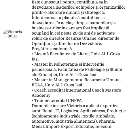
Este cunoscută pentru contribuția sa în
dezvoltarea leaderilor, echipelor și organizațiilor
printr-o abordare umană și strategică.
Întotdeauna i-a plăcut să contribuie la
dezvoltarea, în același timp, a oamenilor și a
business-urilor în care am fost implicată,
ocupând în cei peste 20 de ani de activitate
roluri de director Resurse Umane, director de
Operațiuni și director de Dezvoltare.
Pregătire academică
• Licență Facultatea de Litere, Univ. Al. I. Cuza
Iași
• Master în Psihoterapie și intervenție
psihosocială, Facultatea de Psihologie și Științe
ale Educației, Univ. Al. I. Cuza Iași
• Master în Managementul Resurselor Umane,
FEAA, Univ. Al. I. Cuza Iași
• Coach acreditat internațional Coach Masters
Academy
• Trainer acreditat CNFPA
Domeniile în care Victoria a aplicat expertiza
sunt: Retail, IT, Logistica, Agribusiness, Producție
(echipamente industriale, textile, ambalaje,
automotive, industria alimentara), Pharma,
Mecal, Import-Export, Educație, Telecom.