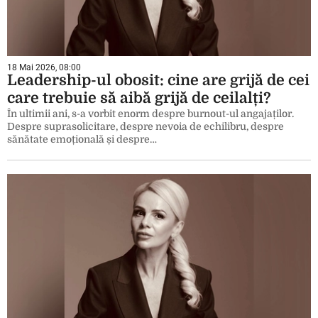
18 Mai 2026, 08:00
Leadership-ul obosit: cine are grijă de cei
care trebuie să aibă grijă de ceilalți?
În ultimii ani, s-a vorbit enorm despre burnout-ul angajaților.
Despre suprasolicitare, despre nevoia de echilibru, despre
sănătate emoțională și despre…