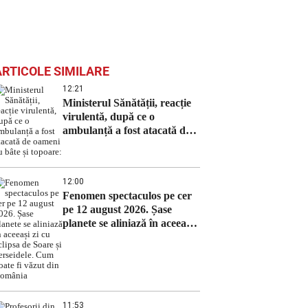
ARTICOLE SIMILARE
12:21
Ministerul Sănătății, reacție
virulentă, după ce o
ambulanță a fost atacată de
oameni cu bâte și topoare:
12:00
Fenomen spectaculos pe cer
pe 12 august 2026. Șase
planete se aliniază în aceeași
zi cu eclipsa de Soare și
Perseidele. Cum poate fi
văzut din România
11:53