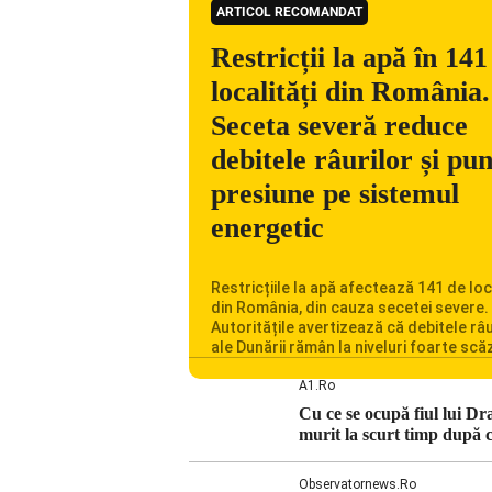
ARTICOL RECOMANDAT
Restricții la apă în 141
localități din România.
Seceta severă reduce
debitele râurilor și pu
presiune pe sistemul
energetic
Restricțiile la apă afectează 141 de loc
din România, din cauza secetei severe.
Autoritățile avertizează că debitele râu
ale Dunării rămân la niveluri foarte scă
iar situația influențează inclusiv funcț
Centralei Nucleare de la Cernavodă. R
A1.ro
se confruntă cu una dintre cele mai difi
Cu ce se ocupă fiul lui D
perioade din punct de vedere hidrologi
murit la scurt timp după c
ultimii ani. Lipsa […]
Observatornews.ro