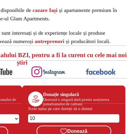
 disponibile de
cazare Iași
și apartamente premium în
ite-ul Glam Apartments.
i sunt interesați și de experiențe locale și produse
ovează numeroși
antreprenori
și producători locali.
alului BZI, pentru a fi la curent cu cele mai noi
știri
Donație singulară
ismului de
Donează o singură dată pentru susținerea
jurnalismului de calitate
Scrie suma pe care dorești să o donezi
Donează