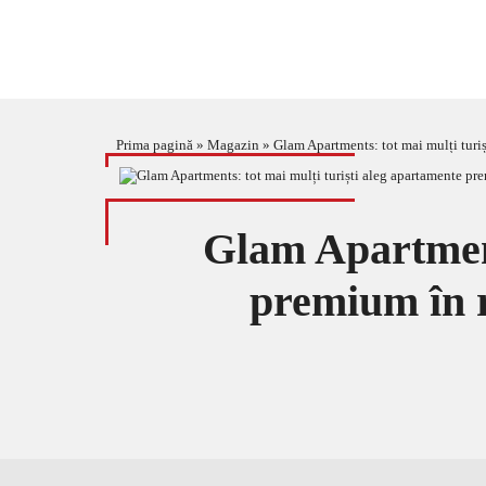
Prima pagină
»
Magazin
»
Glam Apartments: tot mai mulți turiș
Glam Apartment
premium în r