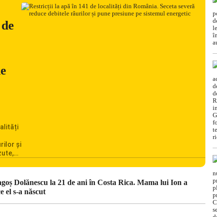
 de
ne
alități
rilor și
zute,
ionarea
omânia
cile
ragoș Dolănescu la 21 de ani în Costa Rica. Mama lui Ion a
c din
e el s-a născut