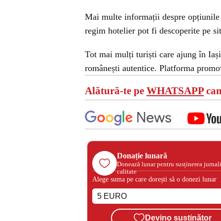
Mai multe informații despre opțiunile
regim hotelier pot fi descoperite pe s
Tot mai mulți turiști care ajung în Iaș
românești autentice. Platforma prom
Alătură-te pe
WHATSAPP
can
Donație lunară
Donează lunar pentru susținerea jurnal
calitate
Alege suma pe care dorești să o donezi lunar
Devino susținător