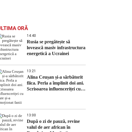
ULTIMA ORĂ
14:40
Rusia se pregătește să
lovească masiv infrastructura
energetică a Ucrainei
13:21
Alina Ceușan și-a sărbătorit
fiica. Perla a împlinit doi ani.
Scrisoarea influenceriței cu
care și-a emoționat fanii
13:00
După o zi de pauză, revine
valul de aer african în