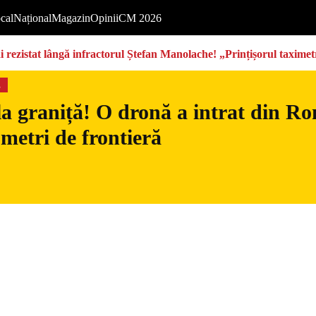
cal
Național
Magazin
Opinii
CM 2026
rezistat lângă infractorul Ștefan Manolache! „Prințișorul taximetri
s
la graniță! O dronă a intrat din Ro
 metri de frontieră