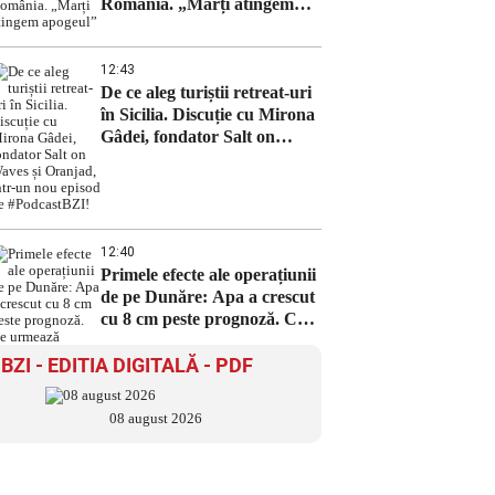
România. „Marți atingem
apogeul”
12:43
De ce aleg turiștii retreat-uri
în Sicilia. Discuție cu Mirona
Gâdei, fondator Salt on
Waves și Oranjad, intr-un
nou episod de #PodcastBZI!
12:40
Primele efecte ale operațiunii
de pe Dunăre: Apa a crescut
cu 8 cm peste prognoză. Ce
urmează
BZI - EDITIA DIGITALĂ - PDF
08 august 2026