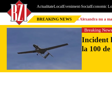
Actualitate
Local
Eveniment-Social
Economic Lo
BREAKING NEWS
Nici Alexandra nu a mai 
Breaking New
Incident 
la 100 de