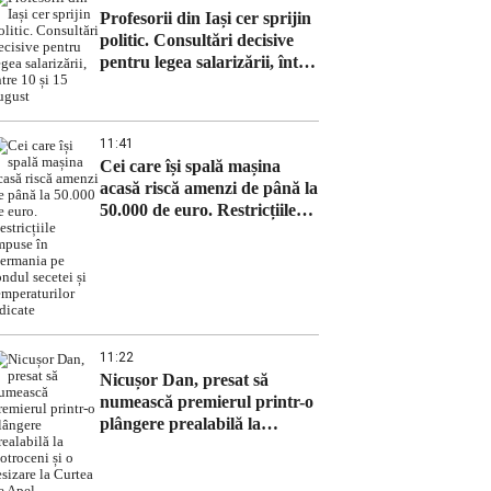
Profesorii din Iași cer sprijin
politic. Consultări decisive
pentru legea salarizării, între
10 și 15 august
11:41
Cei care își spală mașina
acasă riscă amenzi de până la
50.000 de euro. Restricțiile
impuse în Germania pe
fondul secetei și
temperaturilor ridicate
11:22
Nicușor Dan, presat să
numească premierul printr-o
plângere prealabilă la
Cotroceni și o sesizare la
Curtea de Apel