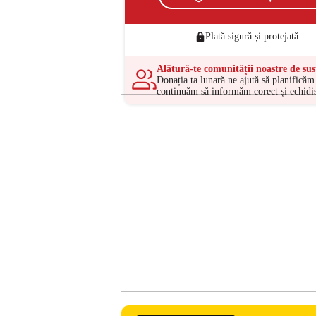
Plată sigură și protejată
Alătură-te comunității noastre de sus
Donația ta lunară ne ajută să planificăm 
continuăm să informăm corect și echidis