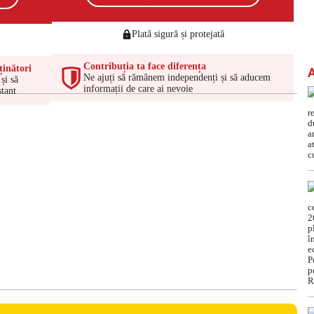
Plată sigură și protejată
Contribuția ta face diferența
ținători
Ne ajuți să rămânem independenți și să aducem
și să
informații de care ai nevoie
tant