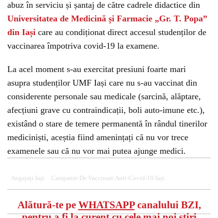
abuz în serviciu și șantaj de către cadrele didactice din
Universitatea de Medicină și Farmacie „Gr. T. Popa”
din Iași
care au condiționat direct accesul studenților de
vaccinarea împotriva covid-19 la examene.
La acel moment s-au exercitat presiuni foarte mari
asupra studenților UMF Iași care nu s-au vaccinat din
considerente personale sau medicale (sarcină, alăptare,
afecțiuni grave cu contraindicații, boli auto-imune etc.),
existând o stare de temere permanentă în rândul tinerilor
mediciniști, aceștia fiind amenințați că nu vor trece
examenele sau că nu vor mai putea ajunge medici.
Angajați Iași
Campanie De Vaccinare Anti-Covid-19 Iași
Alătură-te pe
WHATSAPP
canalului BZI,
pentru a fi la curent cu cele mai noi știri