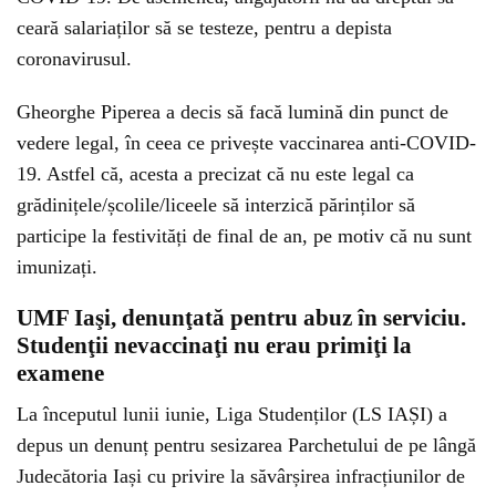
ceară salariaților să se testeze, pentru a depista
coronavirusul.
Gheorghe Piperea a decis să facă lumină din punct de
vedere legal, în ceea ce privește vaccinarea anti-COVID-
19. Astfel că, acesta a precizat că nu este legal ca
grădinițele/școlile/liceele să interzică părinților să
participe la festivități de final de an, pe motiv că nu sunt
imunizați.
UMF Iaşi, denunţată pentru abuz în serviciu.
Studenţii nevaccinaţi nu erau primiţi la
examene
La începutul lunii iunie, Liga Studenților (LS IAȘI) a
depus un denunț pentru sesizarea Parchetului de pe lângă
Judecătoria Iași cu privire la săvârșirea infracțiunilor de