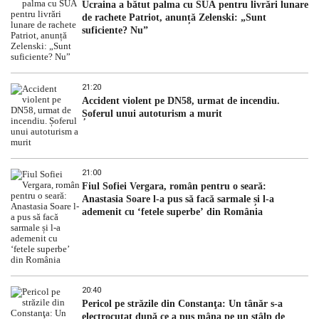
Ucraina a bătut palma cu SUA pentru livrări lunare
de rachete Patriot, anunță Zelenski: „Sunt
suficiente? Nu”
21:20
Accident violent pe DN58, urmat de incendiu.
Șoferul unui autoturism a murit
21:00
Fiul Sofiei Vergara, român pentru o seară:
Anastasia Soare l-a pus să facă sarmale și l-a
ademenit cu ‘fetele superbe’ din România
20:40
Pericol pe străzile din Constanţa: Un tânăr s-a
electrocutat după ce a pus mâna pe un stâlp de