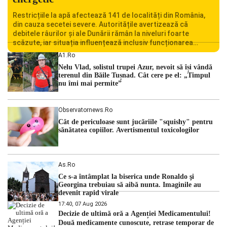
Restricțiile la apă afectează 141 de localități din România,
din cauza secetei severe. Autoritățile avertizează că
debitele râurilor și ale Dunării rămân la niveluri foarte
scăzute, iar situația influențează inclusiv funcționarea
Centralei Nucleare de la Cernavodă. România se confruntă
A1.ro
cu una dintre cele mai dificile perioade din punct de vedere
Nelu Vlad, solistul trupei Azur, nevoit să își vândă
hidrologic din ultimii ani. Lipsa […]
terenul din Băile Tușnad. Cât cere pe el: „Timpul
nu îmi mai permite”
Observatornews.ro
Cât de periculoase sunt jucăriile "squishy" pentru
sănătatea copiilor. Avertismentul toxicologilor
As.ro
Ce s-a întâmplat la biserica unde Ronaldo şi
Georgina trebuiau să aibă nunta. Imaginile au
devenit rapid virale
17:40, 07 Aug 2026
Decizie de ultimă oră a Agenției Medicamentului!
Două medicamente cunoscute, retrase temporar de