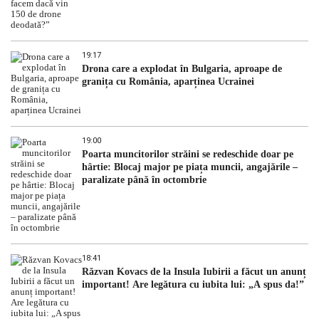
19:17
Drona care a explodat în Bulgaria, aproape de
granița cu România, aparținea Ucrainei
19:00
Poarta muncitorilor străini se redeschide doar pe
hârtie: Blocaj major pe piața muncii, angajările –
paralizate până în octombrie
18:41
Răzvan Kovacs de la Insula Iubirii a făcut un anunț
important! Are legătura cu iubita lui: „A spus da!”