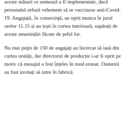
aceste măsuri ce urmează a fi implementate, dacă
personalul refuză vehement să se vaccineze anti-Covid-
19. Angajații, în consecinţă, au oprit munca în jurul
orelor 11.15 și au ieșit în curtea interioară, supărați de
aceste amenințări făcute de şeful lor.
Nu mai puţin de 150 de angajați au încercat să iasă din
curtea unități, dar directorul de producție i-ar fi oprit pe
motiv că mesajul a fost înțeles în mod eronat. Oamenii
au fost invitați să intre în fabrică.