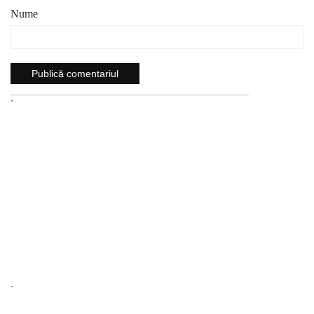
Nume
`
`