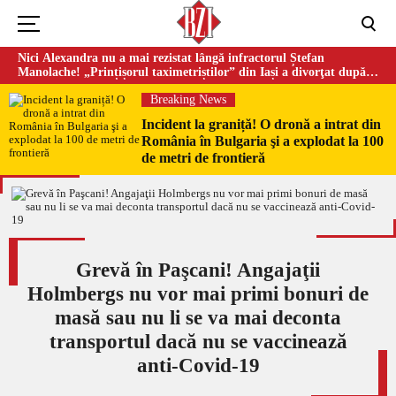
Nici Alexandra nu a mai rezistat lângă infractorul Ștefan
Manolache! „Prințișorul taximetriștilor” din Iași a divorţat după
doi ani de căsnicie
Breaking News
Incident la graniță! O dronă a intrat din
România în Bulgaria şi a explodat la 100
de metri de frontieră
Grevă în Paşcani! Angajaţii
Holmbergs nu vor mai primi bonuri de
masă sau nu li se va mai deconta
transportul dacă nu se vaccinează
anti-Covid-19