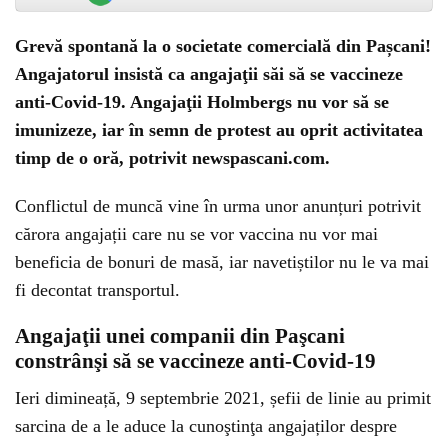
Grevă spontană la o societate comercială din Pașcani!
Angajatorul insistă ca angajaţii săi să se vaccineze
anti-Covid-19. Angajaţii Holmbergs nu vor să se
imunizeze, iar în semn de protest au oprit activitatea
timp de o oră, potrivit newspascani.com.
Conflictul de muncă vine în urma unor anunțuri potrivit
cărora angajații care nu se vor vaccina nu vor mai
beneficia de bonuri de masă, iar navetiștilor nu le va mai
fi decontat transportul.
Angajaţii unei companii din Paşcani
constrânşi să se vaccineze anti-Covid-19
Ieri dimineață, 9 septembrie 2021, șefii de linie au primit
sarcina de a le aduce la cunoştinţa angajaților despre