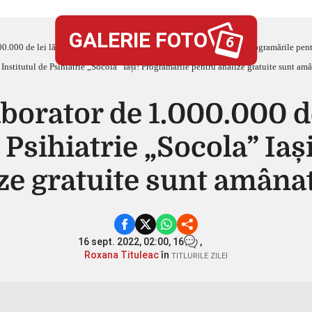
GALERIE FOTO
6
0.000 de lei lăsat să zacă la Institutul de Psihiatrie „Socola” Iași! Programările pen
aborator de 1.000.000 de
e Psihiatrie „Socola” Ia
ze gratuite sunt amânate
16 sept. 2022, 02:00,
16
,
Roxana Tituleac
în
TITLURILE ZILEI