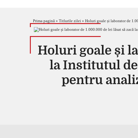
Prima pagină
»
Titlurile zilei
»
Holuri goale și laborator de 1.00
Holuri goale și l
la Institutul d
pentru anali