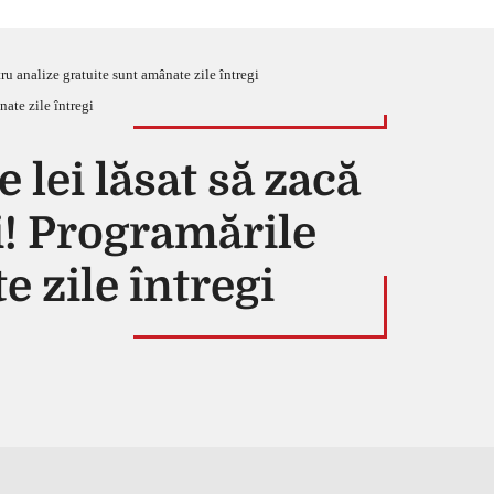
tru analize gratuite sunt amânate zile întregi
 lei lăsat să zacă
și! Programările
 zile întregi