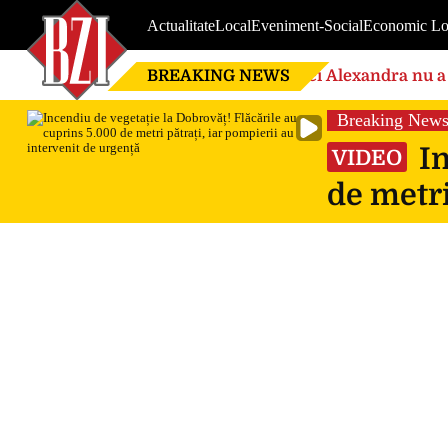
Actualitate
Local
Eveniment-Social
Economic Lo
BREAKING NEWS
Nici Alexandra nu a 
de căsnicie
Breaking New
In
VIDEO
de metri