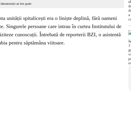
 laboratorului au fost goale
a unității spitalicești era o liniște deplină, fără oameni
te. Singurele persoane care intrau în curtea Institutului de
iziteze cunoscuții. Întrebată de reporterii BZI, o asistentă
abia pentru săptămâna viitoare.