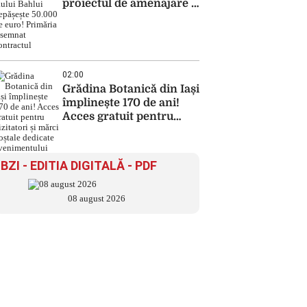
proiectul de amenajare a
râului Bahlui depășește
50.000 de euro! Primăria
a semnat contractul
02:00
Grădina Botanică din Iași
împlinește 170 de ani!
Acces gratuit pentru
vizitatori și mărci
poștale dedicate
evenimentului
BZI - EDITIA DIGITALĂ - PDF
08 august 2026