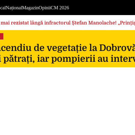
cal
Național
Magazin
Opinii
CM 2026
mai rezistat lângă infractorul Ștefan Manolache! „Prințișo
s
cendiu de vegetație la Dobrovă
 pătrați, iar pompierii au inte