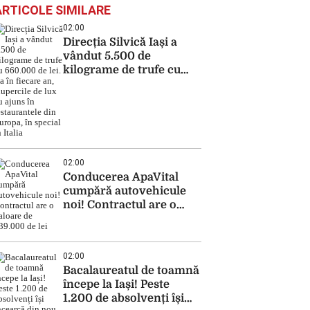
ARTICOLE SIMILARE
02:00
Direcția Silvică Iași a
vândut 5.500 de
kilograme de trufe cu
660.000 de lei. Ca în
fiecare an, ciupercile de
lux au ajuns în
restaurantele din
Europa, în special în
Italia
02:00
Conducerea ApaVital
cumpără autovehicule
noi! Contractul are o
valoare de 639.000 de lei
02:00
Bacalaureatul de toamnă
începe la Iași! Peste
1.200 de absolvenți își