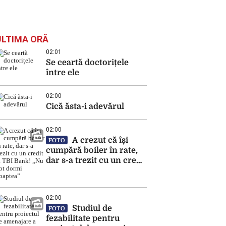
ULTIMA ORĂ
02:01
Se ceartă doctorițele
între ele
02:00
Cică ăsta-i adevărul
02:00
A crezut că își
FOTO
cumpără boiler în rate,
dar s-a trezit cu un credit
la TBI Bank! „Nu pot
dormi noaptea”
02:00
Studiul de
FOTO
fezabilitate pentru