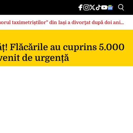
rul taximetriștilor” din Iași a divorţat după doi ani
ț! Flăcările au cuprins 5.000
rvenit de urgență