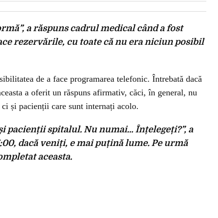
ormă”, a răspuns cadrul medical când a fost
ace rezervările, cu toate că nu era niciun posibil
ibilitatea de a face programarea telefonic. Întrebată dacă
aceasta a oferit un răspuns afirmativ, căci, în general, nu
ci și pacienții care sunt internați acolo.
și pacienții spitalul. Nu numai… Înțelegeți?”, a
7:00, dacă veniți, e mai puțină lume. Pe urmă
completat aceasta.