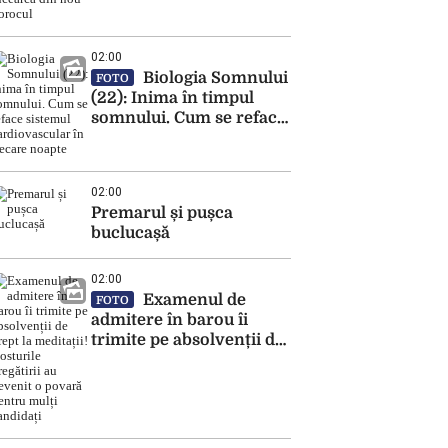
încearcă din nou
norocul
02:00
Biologia Somnului
FOTO
(22): Inima în timpul
somnului. Cum se reface
sistemul cardiovascular
în fiecare noapte
02:00
Premarul și pușca
buclucașă
02:00
Examenul de
FOTO
admitere în barou îi
trimite pe absolvenții de
drept la meditații!
Costurile pregătirii au
devenit o povară pentru
mulți candidați