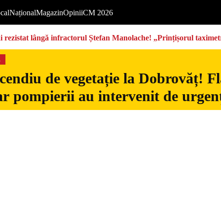
cal
Național
Magazin
Opinii
CM 2026
rezistat lângă infractorul Ștefan Manolache! „Prințișorul taximetri
s
cendiu de vegetație la Dobrovăț! Fl
iar pompierii au intervenit de urgen