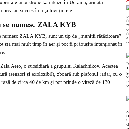
roprii ale unor drone kamikaze în Ucraina, armata
 prea au succes în a-și lovi țintele.
sia se numesc ZALA KYB
e numesc ZALA KYB, sunt un tip de „muniții rătăcitoare”
ot sta mai mult timp în aer și pot fi prăbușite intenționat în
re.
la Aero, o subsidiară a grupului Kalashnikov. Acestea
ură (senzori și explozibil), zboară sub plafonul radar, cu o
 rază de circa 40 de km și pot prinde o viteză de 130