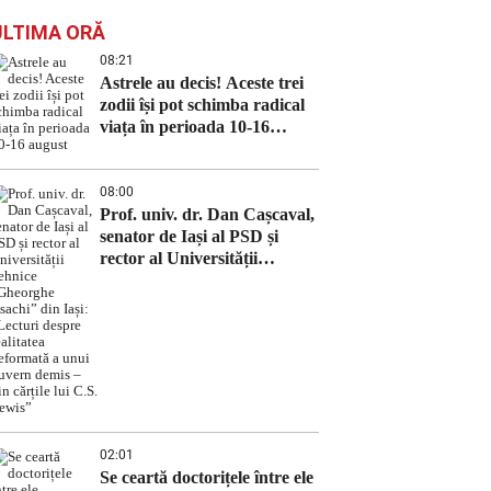
ULTIMA ORĂ
08:21
Astrele au decis! Aceste trei
zodii își pot schimba radical
viața în perioada 10-16
august
08:00
Prof. univ. dr. Dan Cașcaval,
senator de Iași al PSD și
rector al Universității
Tehnice „Gheorghe Asachi”
din Iași: „Lecturi despre
realitatea deformată a unui
guvern demis – din cărțile lui
C.S. Lewis”
02:01
Se ceartă doctorițele între ele