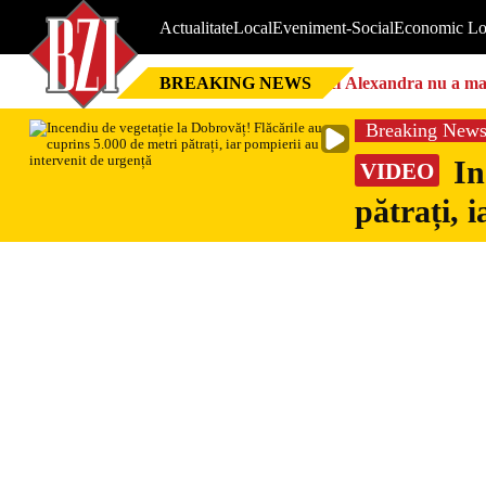
Actualitate
Local
Eveniment-Social
Economic Lo
BREAKING NEWS
Nici Alexandra nu a mai 
Breaking New
In
VIDEO
pătrați, 