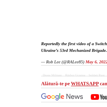
Reportedly the first video of a Switc
Ukraine’s 53rd Mechanized Brigade.
— Rob Lee (@RALee85)
May 6, 202
Drone Militare
Război Ucraina
Soldati Rusi
Alătură-te pe
WHATSAPP
can