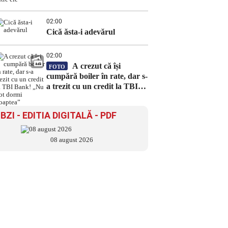
02:00
Cică ăsta-i adevărul
02:00
A crezut că își
FOTO
cumpără boiler în rate, dar s-
a trezit cu un credit la TBI
Bank! „Nu pot dormi
noaptea”
BZI - EDITIA DIGITALĂ - PDF
08 august 2026