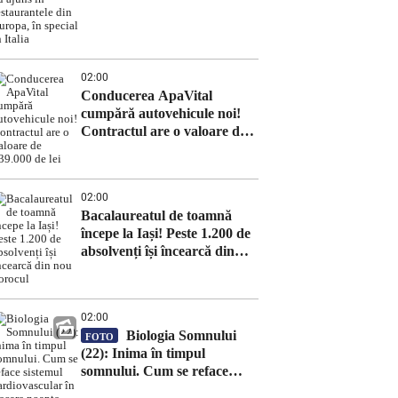
Europa, în special în Italia
02:00
Conducerea ApaVital
cumpără autovehicule noi!
Contractul are o valoare de
639.000 de lei
02:00
Bacalaureatul de toamnă
începe la Iași! Peste 1.200 de
absolvenți își încearcă din
nou norocul
02:00
Biologia Somnului
FOTO
(22): Inima în timpul
somnului. Cum se reface
sistemul cardiovascular în