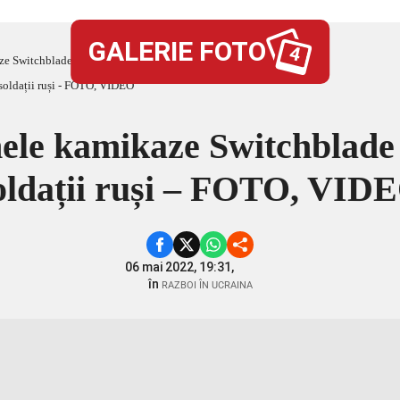
GALERIE FOTO
4
e Switchblade care îi lovesc pe soldații ruși – FOTO, VIDEO
ele kamikaze Switchblade c
oldații ruși – FOTO, VID
06 mai 2022, 19:31,
în
RAZBOI ÎN UCRAINA