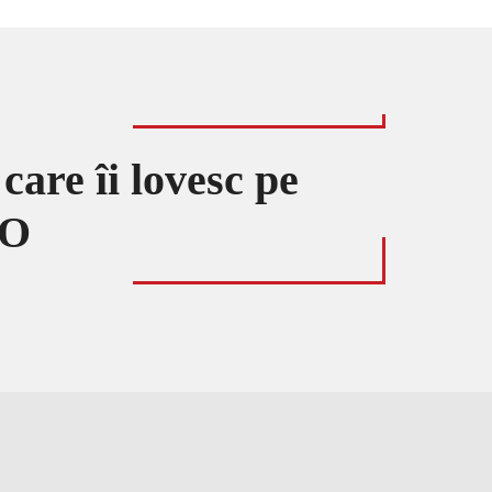
are îi lovesc pe
EO