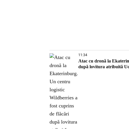
11:34
Atac cu dronă la Ekaterinb
după lovitura atribuită U