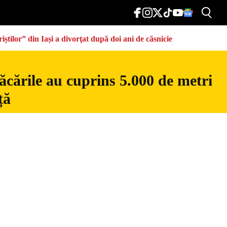
știlor” din Iași a divorţat după doi ani de căsnicie
ăcările au cuprins 5.000 de metri
ță