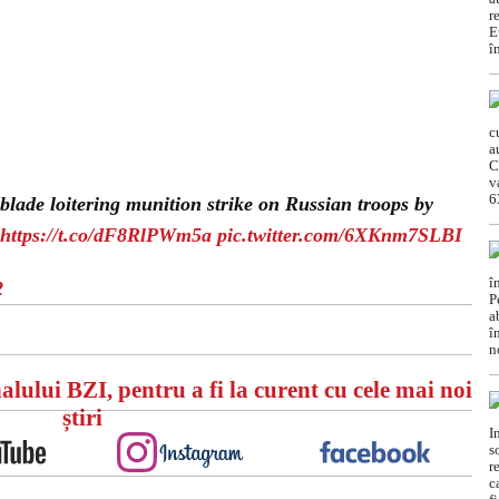
hblade loitering munition strike on Russian troops by
https://t.co/dF8RlPWm5a
pic.twitter.com/6XKnm7SLBI
2
alului BZI, pentru a fi la curent cu cele mai noi
știri