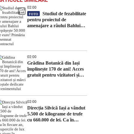
02:00
Studiul de fezabilitate
FOTO
pentru proiectul de
amenajare a râului Bahlui
depășește 50.000 de euro!
Primăria a semnat contractul
02:00
Grădina Botanică din Iași
împlinește 170 de ani! Acces
gratuit pentru vizitatori și
mărci poștale dedicate
evenimentului
02:00
Direcția Silvică Iași a vândut
5.500 de kilograme de trufe
cu 660.000 de lei. Ca în
fiecare an, ciupercile de lux
au ajuns în restaurantele din