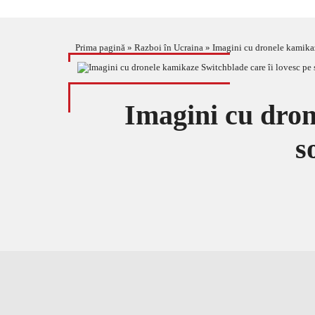
Prima pagină
»
Razboi în Ucraina
»
Imagini cu dronele kamikaz
Imagini cu dron
s