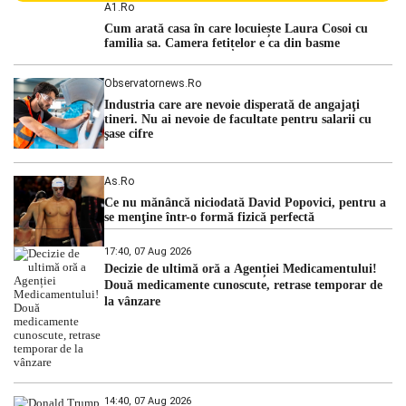
Centralei Nucleare de la Cernavodă. România se confruntă
A1.ro
cu una dintre cele mai dificile perioade din punct de vedere
Cum arată casa în care locuiește Laura Cosoi cu
hidrologic din ultimii ani. Lipsa […]
familia sa. Camera fetițelor e ca din basme
Observatornews.ro
Industria care are nevoie disperată de angajaţi
tineri. Nu ai nevoie de facultate pentru salarii cu
şase cifre
As.ro
Ce nu mănâncă niciodată David Popovici, pentru a
se menţine într-o formă fizică perfectă
17:40, 07 Aug 2026
Decizie de ultimă oră a Agenției Medicamentului!
Două medicamente cunoscute, retrase temporar de
la vânzare
14:40, 07 Aug 2026