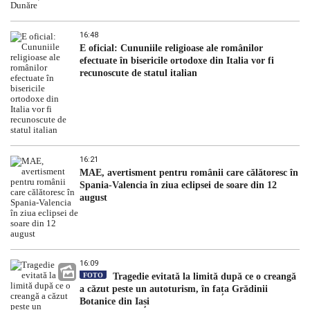
16:48
E oficial: Cununiile religioase ale românilor
efectuate în bisericile ortodoxe din Italia vor fi
recunoscute de statul italian
16:21
MAE, avertisment pentru românii care călătoresc în
Spania-Valencia în ziua eclipsei de soare din 12
august
16:09
FOTO
Tragedie evitată la limită după ce o creangă
a căzut peste un autoturism, în fața Grădinii
Botanice din Iași