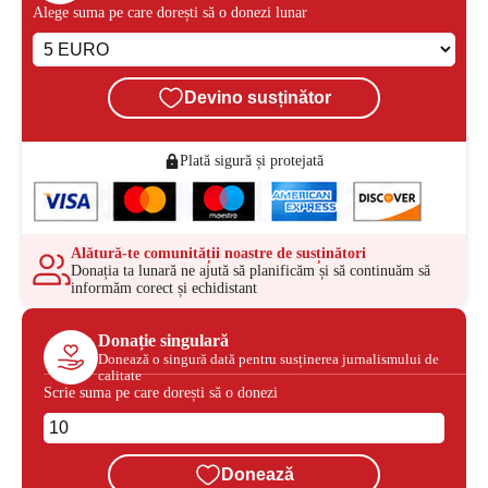
Alege suma pe care dorești să o donezi lunar
Devino susținător
Plată sigură și protejată
Alătură-te comunității noastre de susținători
Donația ta lunară ne ajută să planificăm și să continuăm să
informăm corect și echidistant
Donație singulară
Donează o singură dată pentru susținerea jurnalismului de
calitate
Scrie suma pe care dorești să o donezi
Donează