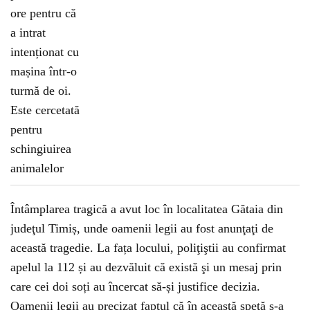
Întâmplarea tragică a avut loc în localitatea Gătaia din
judeţul Timiș, unde oamenii legii au fost anunţaţi de
această tragedie. La fața locului, poliţiştii au confirmat
apelul la 112 și au dezvăluit că există şi un mesaj prin
care cei doi soți au încercat să-și justifice decizia.
Oamenii legii au precizat faptul că în această speță s-a