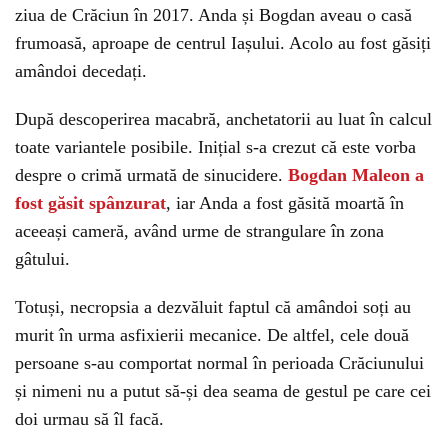
ziua de Crăciun în 2017. Anda și Bogdan aveau o casă
frumoasă, aproape de centrul Iașului. Acolo au fost găsiți
amândoi decedați.
După descoperirea macabră, anchetatorii au luat în calcul
toate variantele posibile. Inițial s-a crezut că este vorba
despre o crimă urmată de sinucidere.
Bogdan Maleon a
fost găsit spânzurat
, iar Anda a fost găsită moartă în
aceeași cameră, având urme de strangulare în zona
gâtului.
Totuși, necropsia a dezvăluit faptul că amândoi soți au
murit în urma asfixierii mecanice. De altfel, cele două
persoane s-au comportat normal în perioada Crăciunului
și nimeni nu a putut să-și dea seama de gestul pe care cei
doi urmau să îl facă.