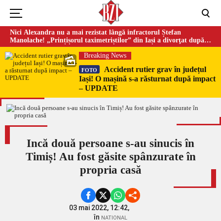
Nici Alexandra nu a mai rezistat lângă infractorul Ștefan
Manolache! „Prințișorul taximetriștilor” din Iași a divorţat după
doi ani de căsnicie
Breaking News
Accident rutier grav în județul
FOTO
Iași! O mașină s-a răsturnat după impact
– UPDATE
Incă două persoane s-au sinucis în
Timiș! Au fost găsite spânzurate în
propria casă
03 mai 2022, 12:42,
în
NATIONAL