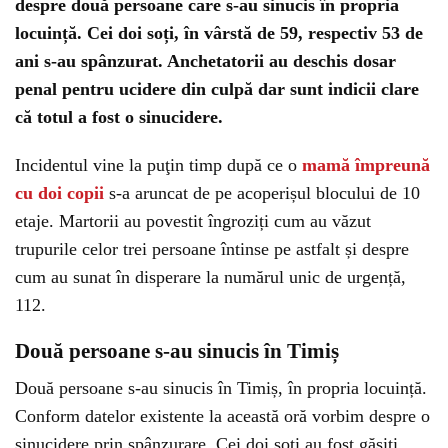
despre două persoane care s-au sinucis în propria
locuință. Cei doi soți, în vârstă de 59, respectiv 53 de
ani s-au spânzurat. Anchetatorii au deschis dosar
penal pentru ucidere din culpă dar sunt indicii clare
că totul a fost o sinucidere.
Incidentul vine la puţin timp după ce o
mamă împreună
cu doi copii
s-a aruncat de pe acoperișul blocului de 10
etaje. Martorii au povestit îngroziți cum au văzut
trupurile celor trei persoane întinse pe astfalt și despre
cum au sunat în disperare la numărul unic de urgență,
112.
Două persoane s-au sinucis în Timiș
Două persoane s-au sinucis în Timiș, în propria locuință.
Conform datelor existente la această oră vorbim despre o
sinucidere prin spânzurare. Cei doi soți au fost găsiţi