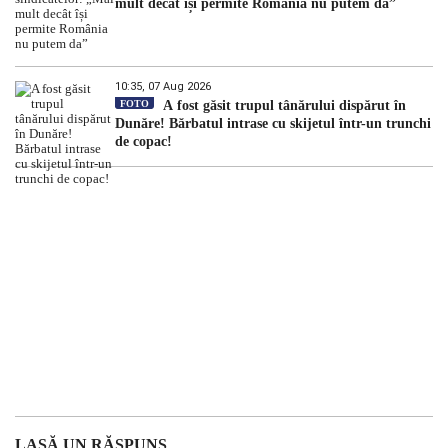
mult decât își permite România nu putem da”
10:35, 07 Aug 2026
FOTO
A fost găsit trupul tânărului dispărut în
Dunăre! Bărbatul intrase cu skijetul într-un trunchi
de copac!
LASĂ UN RĂSPUNS