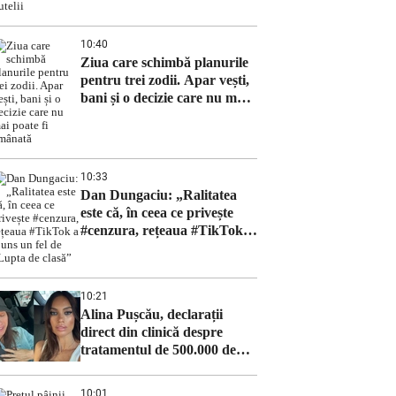
butelii
10:40
Ziua care schimbă planurile
pentru trei zodii. Apar vești,
bani și o decizie care nu mai
poate fi amânată
10:33
Dan Dungaciu: „Ralitatea
este că, în ceea ce privește
#cenzura, rețeaua #TikTok a
ajuns un fel de „Lupta de
clasă”
10:21
Alina Pușcău, declarații
direct din clinică despre
tratamentul de 500.000 de
dolari!
10:01