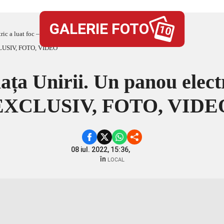
GALERIE FOTO
10
ectric a luat foc – EXCLUSIV, FOTO, VIDEO
ața Unirii. Un panou electr
EXCLUSIV, FOTO, VIDE
08 iul. 2022, 15:36,
în
LOCAL