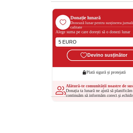
Donație lunară
Donează lunar pentru susținerea jurnal
calitate
Alege suma pe care dorești să o donezi lunar
Devino susținător
Plată sigură și protejată
Alătură-te comunității noastre de sus
Donația ta lunară ne ajută să planificăm 
continuăm să informăm corect și echidis