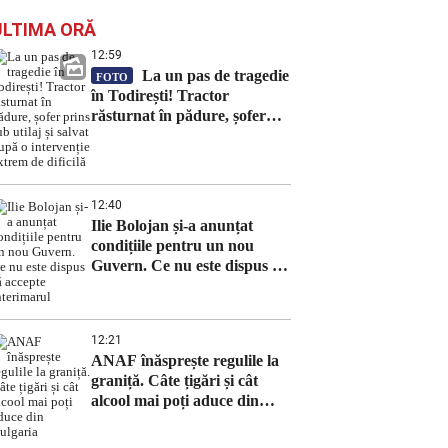
ULTIMA ORĂ
12:59
La un pas de tragedie
FOTO
în Todirești! Tractor
răsturnat în pădure, șofer
prins sub utilaj și salvat după
o intervenție extrem de
dificilă
12:40
Ilie Bolojan și-a anunțat
condițiile pentru un nou
Guvern. Ce nu este dispus să
accepte interimarul
12:21
ANAF înăsprește regulile la
graniță. Câte țigări și cât
alcool mai poți aduce din
Bulgaria