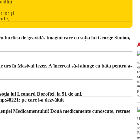
alități
rilor și
zute,
ionarea
omânia
cile
u burtica de gravidă. Imagini rare cu soția lui George Simion,
c din
 urs în Masivul Iezer. A încercat să-l alunge cu bâta pentru a-
ţia lui Leonard Doroftei, la 51 de ani.
#8221; pe care l-a dezvăluit
Agenției Medicamentului! Două medicamente cunoscute, retrase