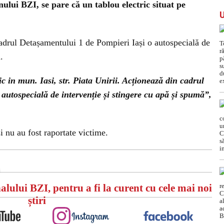
nului BZI, se pare că un tablou electric situat pe
cadrul Detașamentului 1 de Pompieri Iași o autospecială de
.
c in mun. Iasi, str. Piata Unirii. Acționează din cadrul
autospecială de intervenție și stingere cu apă și spumă”,
și nu au fost raportate victime.
ould not play video.
a problem trying to load the video.
Error code: html5_video:4
i
alului BZI, pentru a fi la curent cu cele mai noi
știri