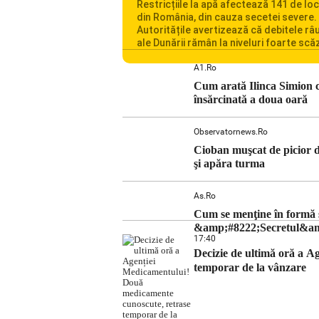
Restricțiile la apă afectează 141 de loc
din România, din cauza secetei severe.
Autoritățile avertizează că debitele râu
ale Dunării rămân la niveluri foarte scă
iar situația influențează inclusiv funcț
Centralei Nucleare de la Cernavodă. R
A1.ro
se confruntă cu una dintre cele mai difi
Cum arată Ilinca Simion c
perioade din punct de vedere hidrologi
însărcinată a doua oară
ultimii ani. Lipsa […]
Observatornews.ro
Cioban muşcat de picior de
şi apăra turma
As.ro
Cum se menţine în formă so
&amp;#8222;Secretul&amp;
17:40
Decizie de ultimă oră a 
temporar de la vânzare