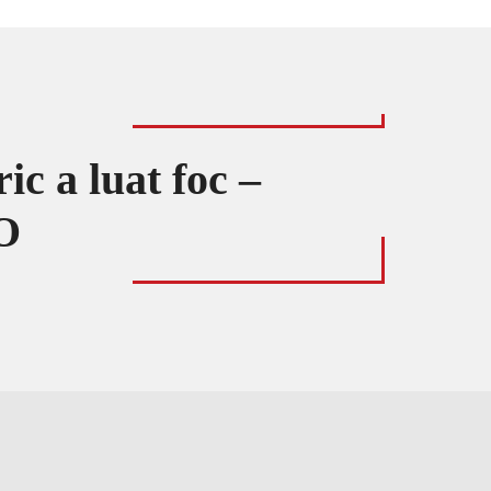
ic a luat foc –
O