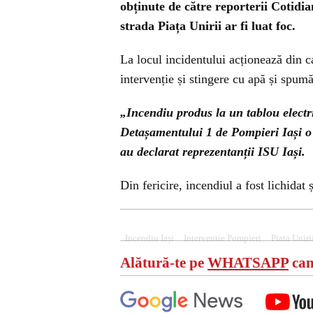
obținute de către reporterii Cotidia
strada Piața Unirii ar fi luat foc.
La locul incidentului acționează din 
intervenție și stingere cu apă și spumă
„Incendiu produs la un tablou electri
Detașamentului 1 de Pompieri Iași o 
au declarat reprezentanții ISU Iași.
Din fericire, incendiul a fost lichidat 
C
There was 
Incendiu Iași
Interventie Pompieri
Piata Uniri
Alătură-te pe
WHATSAPP
can