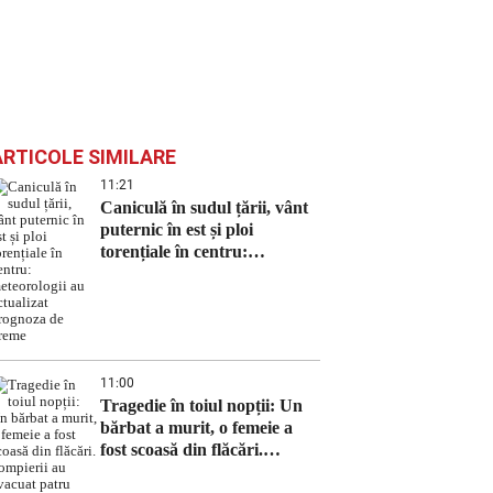
ARTICOLE SIMILARE
11:21
Caniculă în sudul țării, vânt
puternic în est și ploi
torențiale în centru:
meteorologii au actualizat
prognoza de vreme
11:00
Tragedie în toiul nopții: Un
bărbat a murit, o femeie a
fost scoasă din flăcări.
Pompierii au evacuat patru