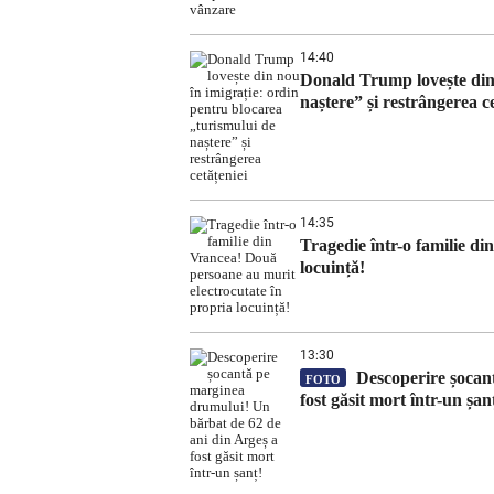
14:40
Donald Trump lovește din 
naștere” și restrângerea ce
14:35
Tragedie într-o familie d
locuință!
13:30
Descoperire șocant
FOTO
fost găsit mort într-un șan