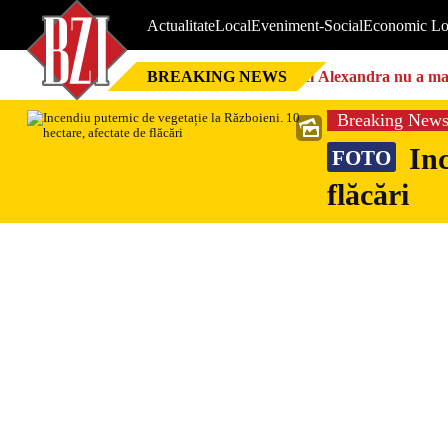
Actualitate
Local
Eveniment-Social
Economic Lo
BREAKING NEWS
Nici Alexandra nu a mai 
Breaking New
Inc
FOTO
flăcări