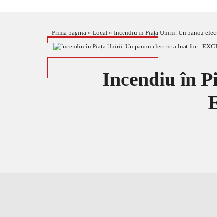
Prima pagină
»
Local
»
Incendiu în Piața Unirii. Un panou el
Incendiu în Pi