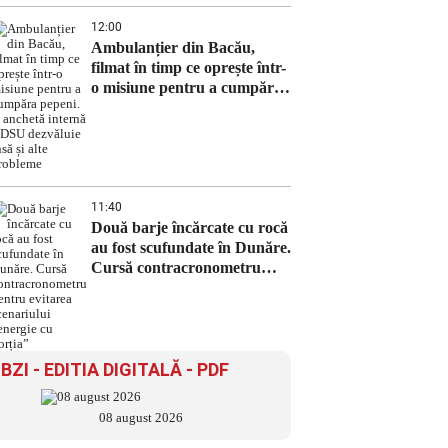
12:00
Ambulanțier din Bacău,
filmat în timp ce oprește într-
o misiune pentru a cumpăra
pepeni. O anchetă internă a
DSU dezvăluie însă și alte
probleme
11:40
Două barje încărcate cu rocă
au fost scufundate în Dunăre.
Cursă contracronometru
pentru evitarea scenariului
„energie cu porția”
BZI - EDITIA DIGITALĂ - PDF
08 august 2026