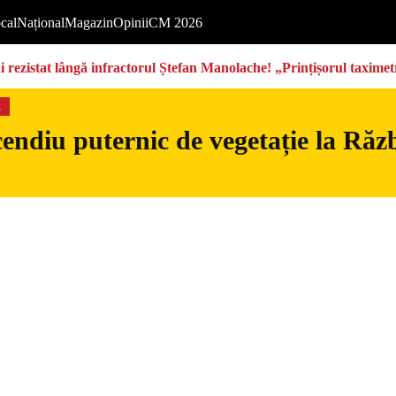
cal
Național
Magazin
Opinii
CM 2026
rezistat lângă infractorul Ștefan Manolache! „Prințișorul taximetri
s
endiu puternic de vegetație la Războ