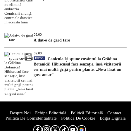
02:00
A dat-o de gard tare
02:00
FOTO
Canicula își spune cuvântul la Grădina
Botanică! Hibiscusul face senzație, însă vizitatorii
cer mai multă grijă pentru plante. „Ne-a lăsat un
gust amar”
Despre Noi
Echipa Editorială
Politică Editorială
Contact
Politica De Confidentialitate
Politica De Cookie
Ediția Digitală