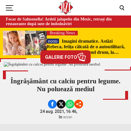
Focar de Salmonella! Ardeii jalapeño din Mexic, retrași din
restaurante după sute de îmbolnăviri
Breaking News
Imagini dramatice. Astăzi
FOTO
Rebeca, fetița călcată de o autoutilitară,
a fost condusă pe ultimul drum, la
GALERIE FOTO
Poduri. În sicriul alb al micuței au fost
5
puși pumni de bani și jucării –
EXCLUSIV
Îngrăşământ cu calciu pentru legume.
Nu poluează mediul
24 aug. 2021, 16:46,
în
WOW!