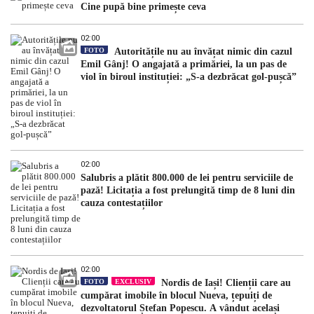
Cine pupă bine primește ceva
02:00
FOTO
Autoritățile nu au învățat nimic din cazul
Emil Gânj! O angajată a primăriei, la un pas de
viol în biroul instituției: „S-a dezbrăcat gol-pușcă”
02:00
Salubris a plătit 800.000 de lei pentru serviciile de
pază! Licitația a fost prelungită timp de 8 luni din
cauza contestațiilor
02:00
FOTO
EXCLUSIV
Nordis de Iași! Clienții care au
cumpărat imobile în blocul Nueva, țepuiți de
dezvoltatorul Ștefan Popescu. A vândut același