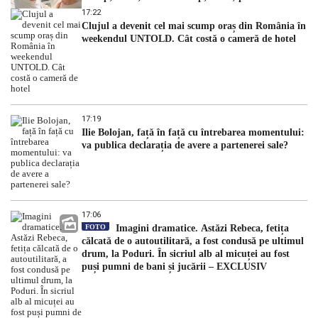
dezvăluit
17:22
Clujul a devenit cel mai scump oraș din România în
weekendul UNTOLD. Cât costă o cameră de hotel
17:19
Ilie Bolojan, față în față cu întrebarea momentului:
va publica declarația de avere a partenerei sale?
17:06
FOTO
Imagini dramatice. Astăzi Rebeca, fetița
călcată de o autoutilitară, a fost condusă pe ultimul
drum, la Poduri. În sicriul alb al micuței au fost
puși pumni de bani și jucării – EXCLUSIV