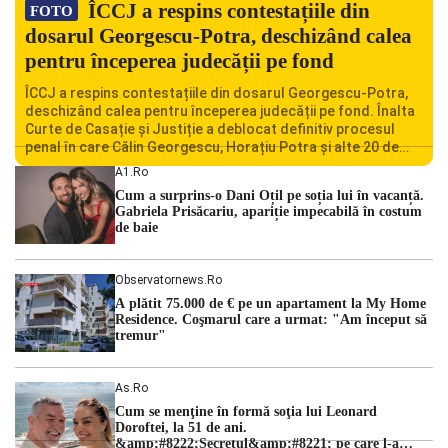
ÎCCJ a respins contestațiile din
FOTO
dosarul Georgescu-Potra, deschizând calea
pentru începerea judecății pe fond
ÎCCJ a respins contestațiile din dosarul Georgescu-Potra,
deschizând calea pentru începerea judecății pe fond. Înalta
Curte de Casație și Justiție a deblocat definitiv procesul
penal în care Călin Georgescu, Horațiu Potra și alte 20 de
persoane sunt acuzați de acțiuni îndreptate împotriva
A1.ro
ordinii constituționale. În ședința din camera preliminară,
Cum a surprins-o Dani Oțil pe soția lui în vacanță.
judecătorii de la instanța supremă au […]
Gabriela Prisăcariu, apariție impecabilă în costum
de baie
Observatornews.ro
A plătit 75.000 de € pe un apartament la My Home
Residence. Coşmarul care a urmat: "Am început să
tremur"
As.ro
Cum se menţine în formă soţia lui Leonard
Doroftei, la 51 de ani.
&amp;#8222;Secretul&amp;#8221; pe care l-a