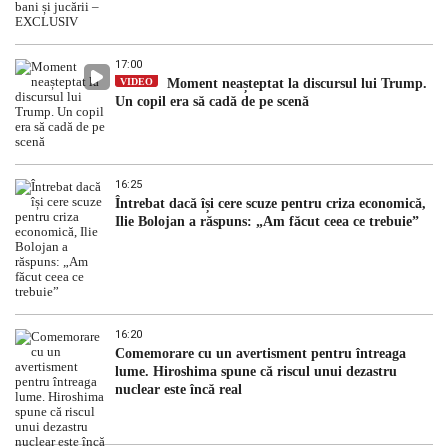
17:00
VIDEO
Moment neașteptat la discursul lui Trump.
Un copil era să cadă de pe scenă
16:25
Întrebat dacă își cere scuze pentru criza economică,
Ilie Bolojan a răspuns: „Am făcut ceea ce trebuie”
16:20
Comemorare cu un avertisment pentru întreaga
lume. Hiroshima spune că riscul unui dezastru
nuclear este încă real