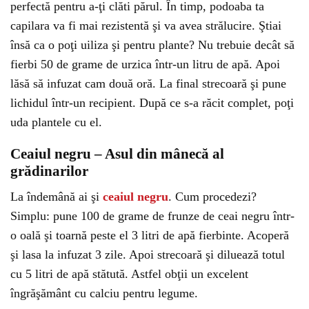
perfectă pentru a-ţi clăti părul. În timp, podoaba ta
capilara va fi mai rezistentă şi va avea strălucire. Ştiai
însă ca o poţi uiliza şi pentru plante? Nu trebuie decât să
fierbi 50 de grame de urzica într-un litru de apă. Apoi
lăsă să infuzat cam două oră. La final strecoară şi pune
lichidul într-un recipient. După ce s-a răcit complet, poţi
uda plantele cu el.
Ceaiul negru – Asul din mânecă al
grădinarilor
La îndemână ai şi
ceaiul negru
. Cum procedezi?
Simplu: pune 100 de grame de frunze de ceai negru într-
o oală şi toarnă peste el 3 litri de apă fierbinte. Acoperă
şi lasa la infuzat 3 zile. Apoi strecoară şi diluează totul
cu 5 litri de apă stătută. Astfel obţii un excelent
îngrăşământ cu calciu pentru legume.