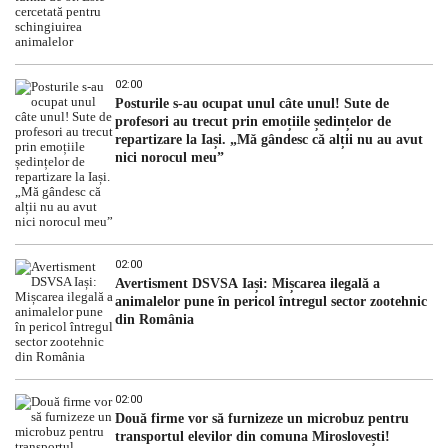
02:00
Posturile s-au ocupat unul câte unul! Sute de
profesori au trecut prin emoțiile ședințelor de
repartizare la Iași. „Mă gândesc că alții nu au avut
nici norocul meu”
02:00
Avertisment DSVSA Iași: Mișcarea ilegală a
animalelor pune în pericol întregul sector zootehnic
din România
02:00
Două firme vor să furnizeze un microbuz pentru
transportul elevilor din comuna Miroslovești!