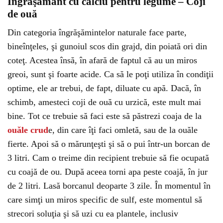
Îngrăşământ cu calciu pentru legume – Coji
de ouă
Din categoria îngrăşămintelor naturale face parte,
bineînţeles, şi gunoiul scos din grajd, din poiată ori din
coteţ. Acestea însă, în afară de faptul că au un miros
greoi, sunt şi foarte acide. Ca să le poţi utiliza în condiţii
optime, ele ar trebui, de fapt, diluate cu apă. Dacă, în
schimb, amesteci coji de ouă cu urzică, este mult mai
bine. Tot ce trebuie să faci este să păstrezi coaja de la
ouăle crud
e, din care îţi faci omletă, sau de la ouăle
fierte. Apoi să o mărunţeşti şi să o pui într-un borcan de
3 litri. Cam o treime din recipient trebuie să fie ocupată
cu coajă de ou. După aceea torni apa peste coajă, în jur
de 2 litri. Lasă borcanul deoparte 3 zile. În momentul în
care simţi un miros specific de sulf, este momentul să
strecori soluţia şi să uzi cu ea plantele, inclusiv