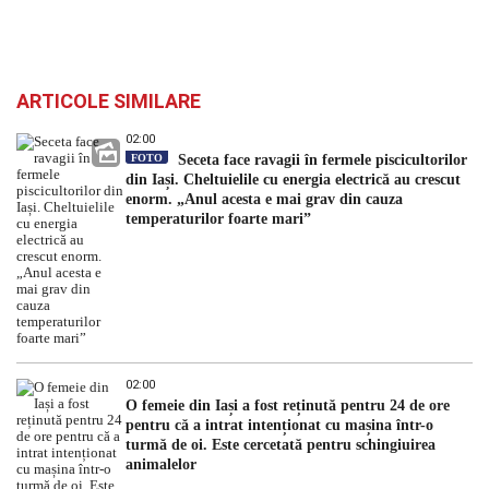
ARTICOLE SIMILARE
02:00
FOTO
Seceta face ravagii în fermele piscicultorilor
din Iași. Cheltuielile cu energia electrică au crescut
enorm. „Anul acesta e mai grav din cauza
temperaturilor foarte mari”
02:00
O femeie din Iași a fost reținută pentru 24 de ore
pentru că a intrat intenționat cu mașina într-o
turmă de oi. Este cercetată pentru schingiuirea
animalelor