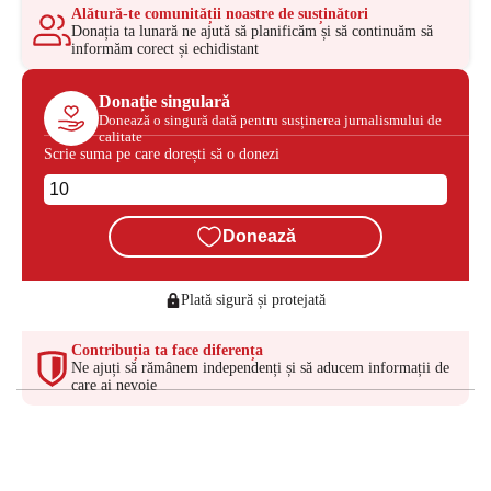
Alătură-te comunității noastre de susținători
Donația ta lunară ne ajută să planificăm și să continuăm să
informăm corect și echidistant
Donație singulară
Donează o singură dată pentru susținerea jurnalismului de
calitate
Scrie suma pe care dorești să o donezi
Donează
Plată sigură și protejată
Contribuția ta face diferența
Ne ajuți să rămânem independenți și să aducem informații de
care ai nevoie