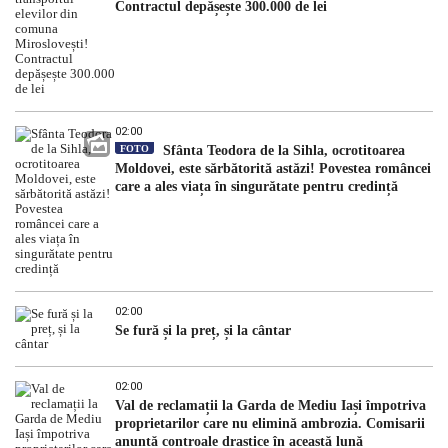
Contractul depășește 300.000 de lei
02:00
FOTO
Sfânta Teodora de la Sihla, ocrotitoarea
Moldovei, este sărbătorită astăzi! Povestea româncei
care a ales viața în singurătate pentru credință
02:00
Se fură și la preț, și la cântar
02:00
Val de reclamații la Garda de Mediu Iași împotriva
proprietarilor care nu elimină ambrozia. Comisarii
anunță controale drastice în această lună