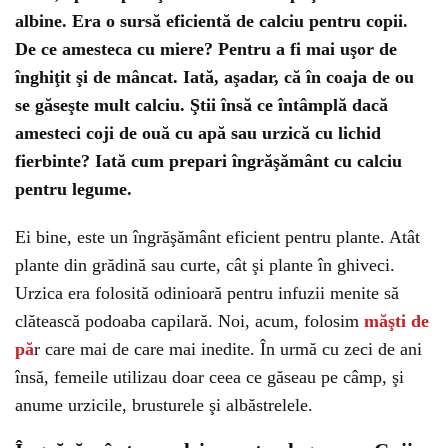
albine. Era o sursă eficientă de calciu pentru copii.
De ce amesteca cu miere? Pentru a fi mai uşor de
înghiţit şi de mâncat. Iată, aşadar, că în coaja de ou
se găseşte mult calciu. Ştii însă ce întâmplă dacă
amesteci coji de ouă cu apă sau urzică cu lichid
fierbinte? Iată cum prepari îngrăşământ cu calciu
pentru legume.
Ei bine, este un îngrăşământ eficient pentru plante. Atât
plante din grădină sau curte, cât şi plante în ghiveci.
Urzica era folosită odinioară pentru infuzii menite să
clătească podoaba capilară. Noi, acum, folosim
măşti de
pă
r care mai de care mai inedite. În urmă cu zeci de ani
însă, femeile utilizau doar ceea ce găseau pe câmp, şi
anume urzicile, brusturele şi albăstrelele.