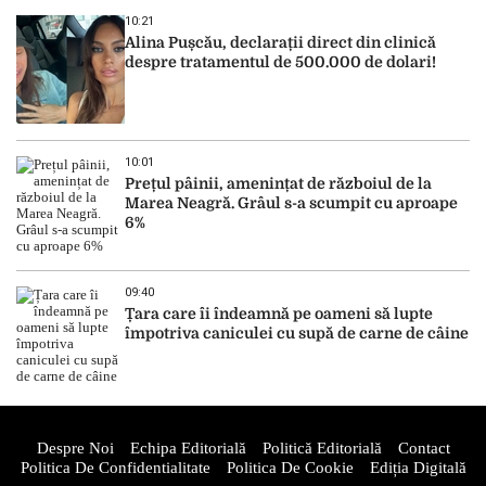
10:21
Alina Pușcău, declarații direct din clinică
despre tratamentul de 500.000 de dolari!
10:01
Prețul pâinii, amenințat de războiul de la
Marea Neagră. Grâul s-a scumpit cu aproape
6%
09:40
Țara care îi îndeamnă pe oameni să lupte
împotriva caniculei cu supă de carne de câine
Despre Noi
Echipa Editorială
Politică Editorială
Contact
Politica De Confidentialitate
Politica De Cookie
Ediția Digitală