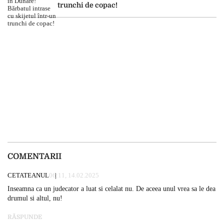
trunchi de copac!
COMENTARII
CETATEANUL
06:11, 14.02.2025
Inseamna ca un judecator a luat si celalat nu. De aceea unul vrea sa le dea
drumul si altul, nu!
RĂSPUNDE