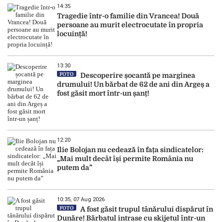
14:35
Tragedie într-o familie din Vrancea! Două
persoane au murit electrocutate în propria
locuință!
13:30
FOTO
Descoperire șocantă pe marginea
drumului! Un bărbat de 62 de ani din Argeș a
fost găsit mort într-un șanț!
12:20
Ilie Bolojan nu cedează în fața sindicatelor:
„Mai mult decât își permite România nu
putem da”
10:35, 07 Aug 2026
FOTO
A fost găsit trupul tânărului dispărut în
Dunăre! Bărbatul intrase cu skijetul într-un