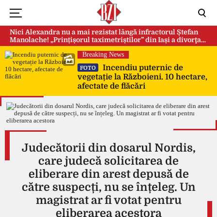
Nici Alexandra nu a mai rezistat lângă infractorul Ștefan
Manolache! „Prințișorul taximetriștilor” din Iași a divorţat
după doi ani de căsnicie
Breaking News
Incendiu puternic de
FOTO
vegetație la Războieni. 10 hectare,
afectate de flăcări
Judecătorii din dosarul Nordis,
care judecă solicitarea de
eliberare din arest depusă de
către suspecți, nu se înțeleg. Un
magistrat ar fi votat pentru
eliberarea acestora