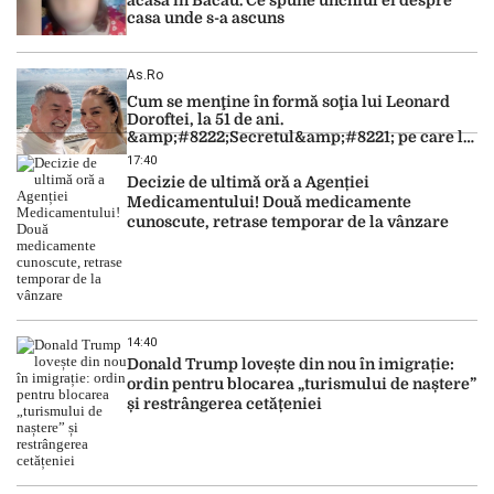
casa unde s-a ascuns
As.ro
Cum se menţine în formă soţia lui Leonard
Doroftei, la 51 de ani.
&amp;#8222;Secretul&amp;#8221; pe care l-a
dezvăluit
17:40
Decizie de ultimă oră a Agenției
Medicamentului! Două medicamente
cunoscute, retrase temporar de la vânzare
14:40
Donald Trump lovește din nou în imigrație:
ordin pentru blocarea „turismului de naștere”
și restrângerea cetățeniei