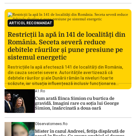
ARTICOL RECOMANDAT
Restricții la apă în 141 de localități din
România. Seceta severă reduce
debitele râurilor și pune presiune pe
sistemul energetic
Restricțiile la apă afectează 141 de localități din România,
din cauza secetei severe. Autoritățile avertizează că
debitele râurilor și ale Dunării rămân la niveluri foarte
scăzute, iar situația influențează inclusiv funcționarea
Centralei Nucleare de la Cernavodă. România se confruntă
A1.ro
cu una dintre cele mai dificile perioade din punct de vedere
Cum arată Ilinca Simion cu burtica de
hidrologic din ultimii ani. Lipsa […]
gravidă. Imagini rare cu soția lui George
Simion, însărcinată a doua oară
Observatornews.ro
Mister în cazul Andreei, fetiţa dispărută de
acasă în Bacău. Ce spune unchiul ei despre