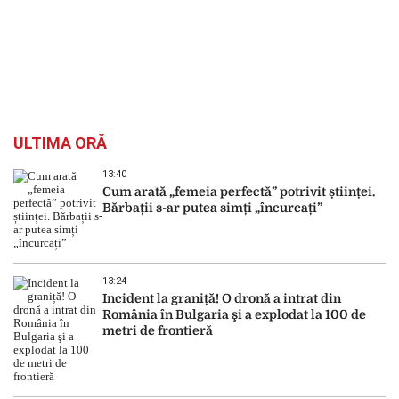
ULTIMA ORĂ
13:40
Cum arată „femeia perfectă” potrivit științei.
Bărbații s-ar putea simți „încurcați”
13:24
Incident la graniță! O dronă a intrat din
România în Bulgaria şi a explodat la 100 de
metri de frontieră