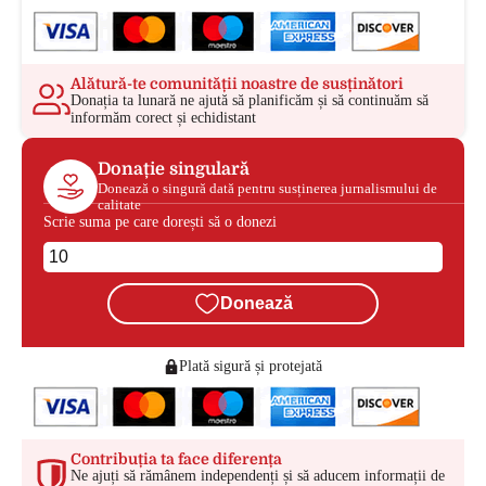
Alătură-te comunității noastre de susținători
Donația ta lunară ne ajută să planificăm și să continuăm să
informăm corect și echidistant
Donație singulară
Donează o singură dată pentru susținerea jurnalismului de
calitate
Scrie suma pe care dorești să o donezi
Donează
Plată sigură și protejată
Contribuția ta face diferența
Ne ajuți să rămânem independenți și să aducem informații de