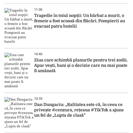
11:00
Tragedie în toiul nopții: Un bărbat a murit, o
femeie a fost scoasă din flăcări. Pompierii au
evacuat patru butelii
10:40
Ziua care schimbă planurile pentru trei zodii.
Apar vești, bani și o decizie care nu mai poate
fi amânată
10:33
Dan Dungaciu: „Ralitatea este că, în ceea ce
privește #cenzura, rețeaua #TikTok a ajuns
un fel de „Lupta de clasă”