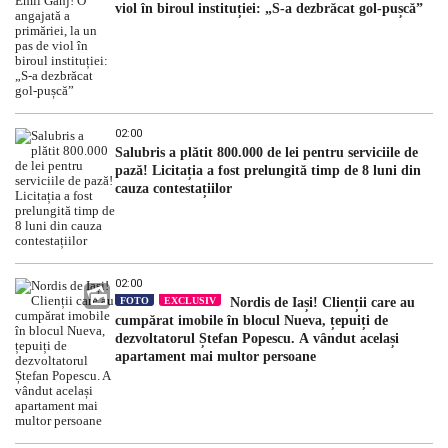
viol în biroul instituției: „S-a dezbrăcat gol-pușcă”
02:00
Salubris a plătit 800.000 de lei pentru serviciile de
pază! Licitația a fost prelungită timp de 8 luni din
cauza contestațiilor
02:00
FOTO
EXCLUSIV
Nordis de Iași! Clienții care au
cumpărat imobile în blocul Nueva, țepuiți de
dezvoltatorul Ștefan Popescu. A vândut același
apartament mai multor persoane