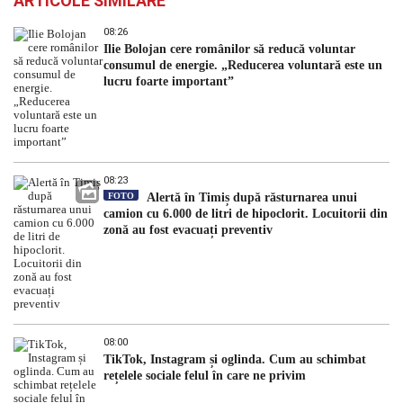
ARTICOLE SIMILARE
08:26
Ilie Bolojan cere românilor să reducă voluntar
consumul de energie. „Reducerea voluntară este un
lucru foarte important”
08:23
FOTO
Alertă în Timiș după răsturnarea unui
camion cu 6.000 de litri de hipoclorit. Locuitorii din
zonă au fost evacuați preventiv
08:00
TikTok, Instagram și oglinda. Cum au schimbat
rețelele sociale felul în care ne privim