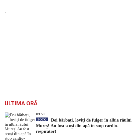
`
ULTIMA ORĂ
09:50
FOTO
Doi bărbați, loviți de fulger în albia râului
Mureș! Au fost scoși din apă în stop cardio-
respirator!