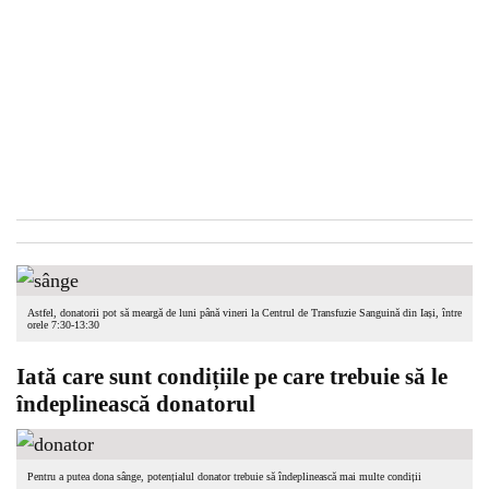
Astfel, donatorii pot să meargă de luni până vineri la Centrul de Transfuzie Sanguină din Iași, între
orele 7:30-13:30
Iată care sunt condițiile pe care trebuie să le
îndeplinească donatorul
Pentru a putea dona sânge, potențialul donator trebuie să îndeplinească mai multe condiții