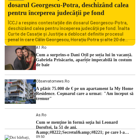
dosarul Georgescu-Potra, deschizând calea
pentru începerea judecății pe fond
ÎCCJ a respins contestațiile din dosarul Georgescu-Potra,
deschizând calea pentru începerea judecății pe fond. Înalta
Curte de Casație și Justiție a deblocat definitiv procesul
penal în care Călin Georgescu, Horațiu Potra și alte 20 de
persoane sunt acuzați de acțiuni îndreptate împotriva
A1.ro
ordinii constituționale. În ședința din camera preliminară,
Cum a surprins-o Dani Oțil pe soția lui în vacanță.
judecătorii de la instanța supremă au […]
Gabriela Prisăcariu, apariție impecabilă în costum
de baie
Observatornews.ro
A plătit 75.000 de € pe un apartament la My Home
Residence. Coşmarul care a urmat: "Am început să
tremur"
As.ro
Cum se menţine în formă soţia lui Leonard
Doroftei, la 51 de ani.
&amp;#8222;Secretul&amp;#8221; pe care l-a
09:50
dezvăluit