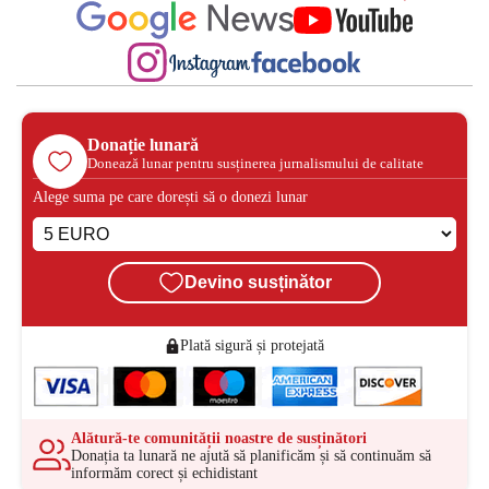
Donație lunară
Donează lunar pentru susținerea jurnalismului de calitate
Alege suma pe care dorești să o donezi lunar
Devino susținător
Plată sigură și protejată
Alătură-te comunității noastre de susținători
Donația ta lunară ne ajută să planificăm și să continuăm să
informăm corect și echidistant