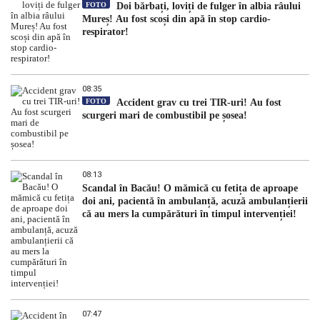
FOTO
Doi bărbați, loviți de fulger în albia râului
Mureș! Au fost scoși din apă în stop cardio-
respirator!
08:35
FOTO
Accident grav cu trei TIR-uri! Au fost
scurgeri mari de combustibil pe șosea!
08:13
Scandal în Bacău! O mămică cu fetița de aproape
doi ani, pacientă în ambulanță, acuză ambulanțierii
că au mers la cumpărături în timpul intervenției!
07:47