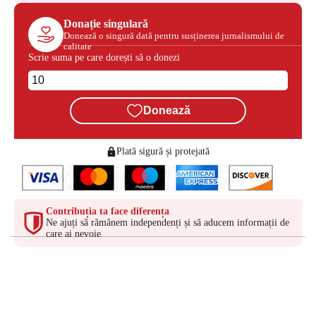
Donație singulară
Donează o singură dată pentru susținerea jurnalismului de
calitate
Scrie suma pe care dorești să o donezi
Donează
Plată sigură și protejată
Contribuția ta face diferența
Ne ajuți să rămânem independenți și să aducem informații de
care ai nevoie