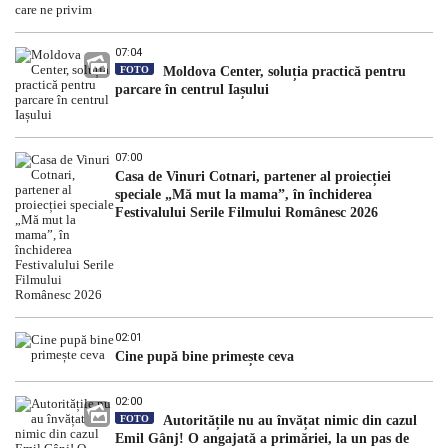
07:04
FOTO
Moldova Center, soluția practică pentru
parcare în centrul Iașului
07:00
Casa de Vinuri Cotnari, partener al proiecției
speciale „Mă mut la mama”, în închiderea
Festivalului Serile Filmului Românesc 2026
02:01
Cine pupă bine primește ceva
02:00
FOTO
Autoritățile nu au învățat nimic din cazul
Emil Gânj! O angajată a primăriei, la un pas de