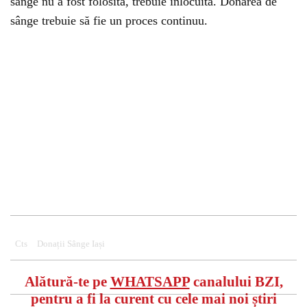
sânge nu a fost folosită, trebuie înlocuită. Donarea de
sânge trebuie să fie un proces continuu.
Cts
Donații Sânge Iași
Alătură-te pe
WHATSAPP
canalului BZI,
pentru a fi la curent cu cele mai noi știri