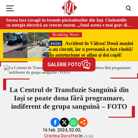
Seceta face ravagii în fermele piscicultorilor din Iași. Cheltuielile
cu energia electrică au crescut enorm. „Anul acesta e mai grav din
cauza temperaturilor foarte mari”
Breaking News
Accident în Vâlcea! Două mașini
FOTO
s-au ciocnit, iar o persoană a fost rănită!
În autoturisme se aflau și doi copii!
GALERIE FOTO
4
La Centrul de Transfuzie Sanguină din
Iași se poate dona fără programare,
indiferent de grupa sanguină – FOTO
16 feb. 2024, 02:00,
Cristina Doroftei
în
LOCAL