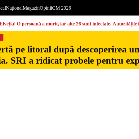
cal
Național
Magazin
Opinii
CM 2026
Elveția! O persoană a murit, iar alte 26 sunt infectate. Autoritățil
s
rtă pe litoral după descoperirea u
. SRI a ridicat probele pentru exp