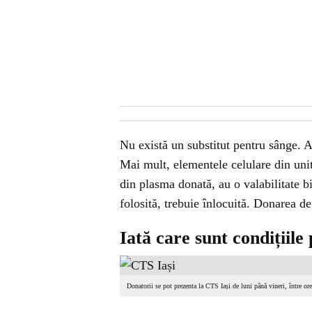
Nu există un substitut pentru sânge. A
Mai mult, elementele celulare din unit
din plasma donată, au o valabilitate bi
folosită, trebuie înlocuită. Donarea d
Iată care sunt condițiil
Donatorii se pot prezenta la CTS Iași de luni până vineri, între or