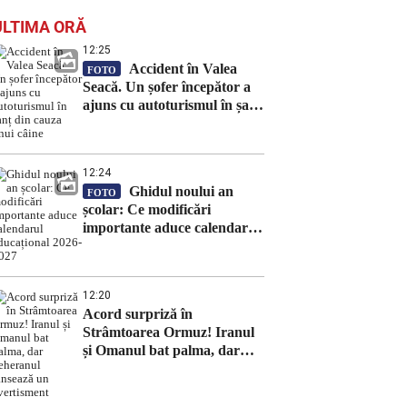
ULTIMA ORĂ
12:25
Accident în Valea
FOTO
Seacă. Un șofer începător a
ajuns cu autoturismul în șanț
din cauza unui câine
12:24
Ghidul noului an
FOTO
școlar: Ce modificări
importante aduce calendarul
educațional 2026-2027
12:20
Acord surpriză în
Strâmtoarea Ormuz! Iranul
și Omanul bat palma, dar
Teheranul lansează un
avertisment