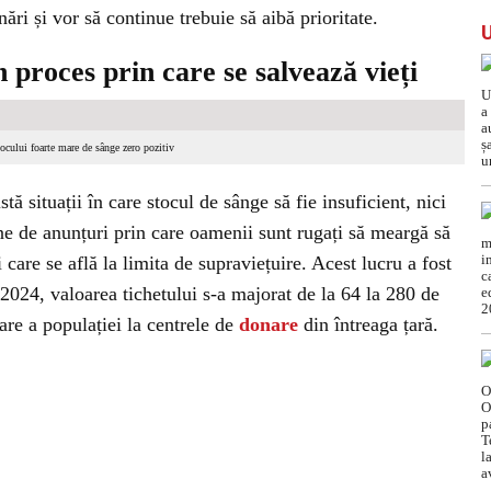
ri și vor să continue trebuie să aibă prioritate.
 proces prin care se salvează vieți
ocului foarte mare de sânge zero pozitiv
ă situații în care stocul de sânge să fie insuficient, nici
ine de anunțuri prin care oamenii sunt rugați să meargă să
care se află la limita de supraviețuire. Acest lucru a fost
 2024, valoarea tichetului s-a majorat de la 64 la 280 de
are a populației la centrele de
donare
din întreaga țară.