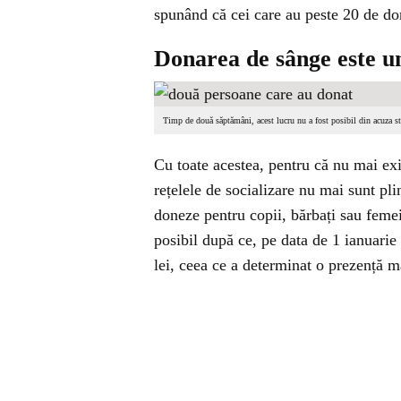
spunând că cei care au peste 20 de donă
Donarea de sânge este un
Timp de două săptămâni, acest lucru nu a fost posibil din acuza st
Cu toate acestea, pentru că nu mai exist
rețelele de socializare nu mai sunt pl
doneze pentru copii, bărbați sau femei 
posibil după ce, pe data de 1 ianuarie
lei, ceea ce a determinat o prezență m