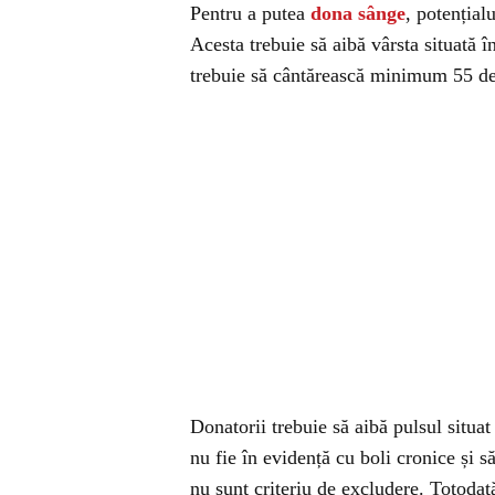
Pentru a putea
dona sânge
, potențial
Acesta trebuie să aibă vârsta situată î
trebuie să cântărească minimum 55 de 
Donatorii trebuie să aibă pulsul situa
nu fie în evidență cu boli cronice și s
nu sunt criteriu de excludere. Totodată