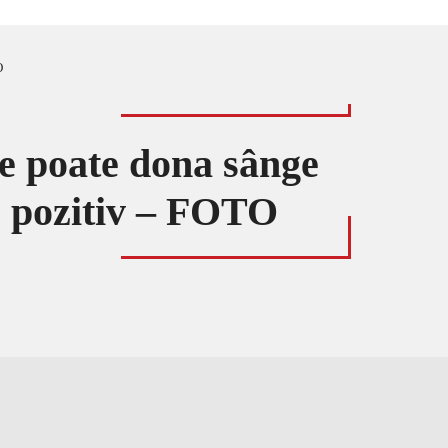
O
se poate dona sânge
ro pozitiv – FOTO