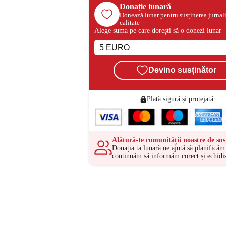
Donație lunară
Donează lunar pentru susținerea jurnal
calitate
Alege suma pe care dorești să o donezi lunar
Devino susținător
Plată sigură și protejată
Alătură-te comunității noastre de sus
Donația ta lunară ne ajută să planificăm 
continuăm să informăm corect și echidis