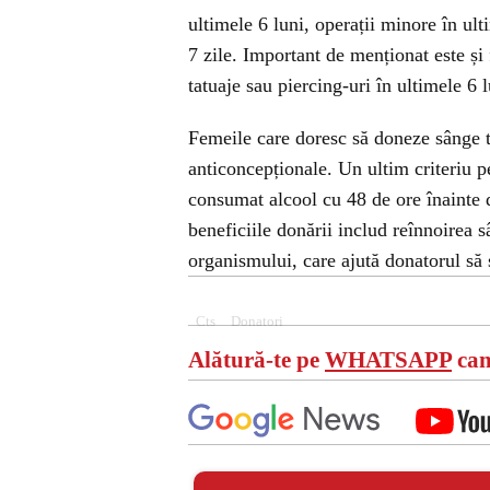
ultimele 6 luni, operații minore în ult
7 zile. Important de menționat este și
tatuaje sau piercing-uri în ultimele 6 l
Femeile care doresc să doneze sânge tr
anticoncepționale. Un ultim criteriu pe
consumat alcool cu 48 de ore înainte d
beneficiile donării includ reînnoirea s
organismului, care ajută donatorul să
Cts
Donatori
Alătură-te pe
WHATSAPP
can