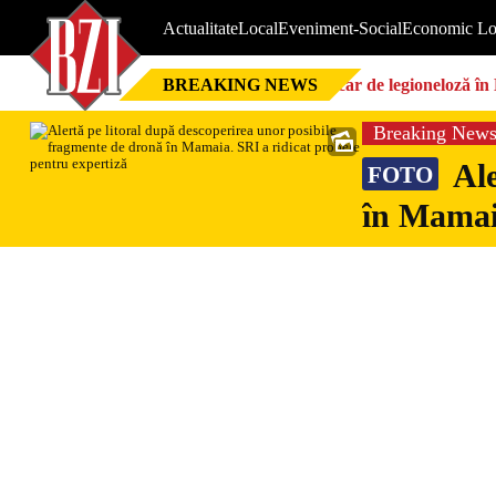
Actualitate
Local
Eveniment-Social
Economic Lo
BREAKING NEWS
Focar de legioneloză în 
Breaking New
Ale
FOTO
în Mamaia