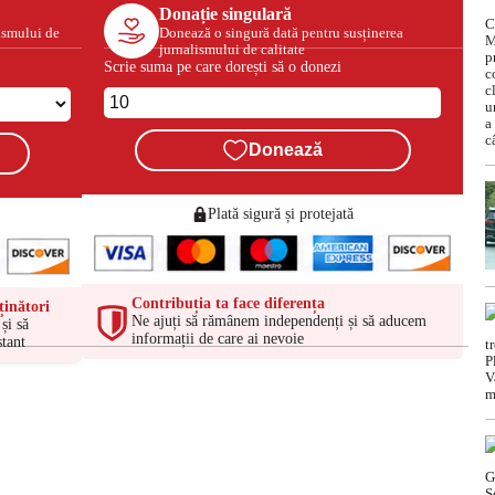
Donație singulară
ismului de
Donează o singură dată pentru susținerea
jurnalismului de calitate
Scrie suma pe care dorești să o donezi
Donează
Plată sigură și protejată
Contribuția ta face diferența
ținători
Ne ajuți să rămânem independenți și să aducem
și să
informații de care ai nevoie
tant