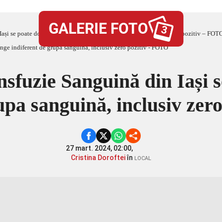
GALERIE FOTO
3
Iași se poate dona sânge indiferent de grupa sanguină, inclusiv zero pozitiv – FOT
sfuzie Sanguină din Iași 
upa sanguină, inclusiv ze
27 mart. 2024, 02:00,
Cristina Doroftei
în
LOCAL