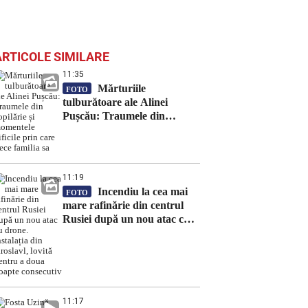
ARTICOLE SIMILARE
11:35
Mărturiile
FOTO
tulburătoare ale Alinei
Pușcău: Traumele din
copilărie și momentele dificile
prin care trece familia sa
11:19
Incendiu la cea mai
FOTO
mare rafinărie din centrul
Rusiei după un nou atac cu
drone. Instalația din
Iaroslavl, lovită pentru a
doua noapte consecutiv
11:17