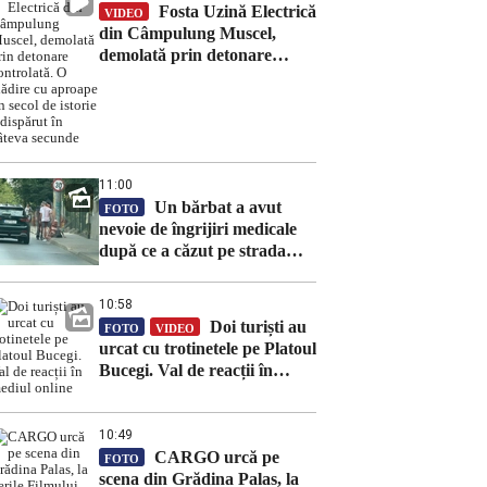
Fosta Uzină Electrică
VIDEO
din Câmpulung Muscel,
demolată prin detonare
controlată. O clădire cu
aproape un secol de istorie a
dispărut în câteva secunde
11:00
Un bărbat a avut
FOTO
nevoie de îngrijiri medicale
după ce a căzut pe strada
Gheorghe Săulescu din Iași
10:58
Doi turiști au
FOTO
VIDEO
urcat cu trotinetele pe Platoul
Bucegi. Val de reacții în
mediul online
10:49
CARGO urcă pe
FOTO
scena din Grădina Palas, la