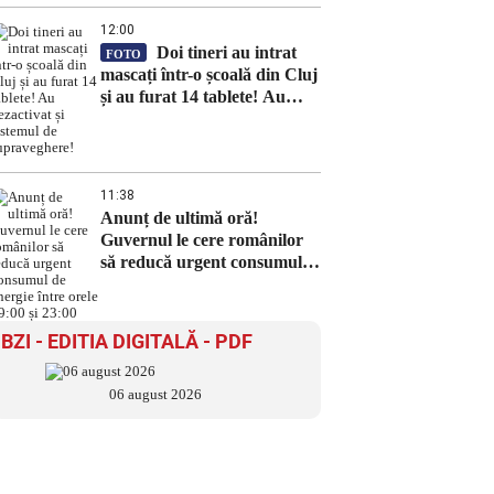
12:00
Doi tineri au intrat
FOTO
mascați într-o școală din Cluj
și au furat 14 tablete! Au
dezactivat și sistemul de
supraveghere!
11:38
Anunț de ultimă oră!
Guvernul le cere românilor
să reducă urgent consumul
de energie între orele 19:00 și
23:00
BZI - EDITIA DIGITALĂ - PDF
06 august 2026