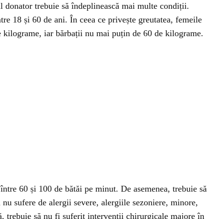
ul donator trebuie să îndeplinească mai multe condiții.
ntre 18 și 60 de ani. În ceea ce privește greutatea, femeile
kilograme, iar bărbații nu mai puțin de 60 de kilograme.
t între 60 și 100 de bătăi pe minut. De asemenea, trebuie să
ă nu sufere de alergii severe, alergiile sezoniere, minore,
, trebuie să nu fi suferit intervenții chirurgicale majore în