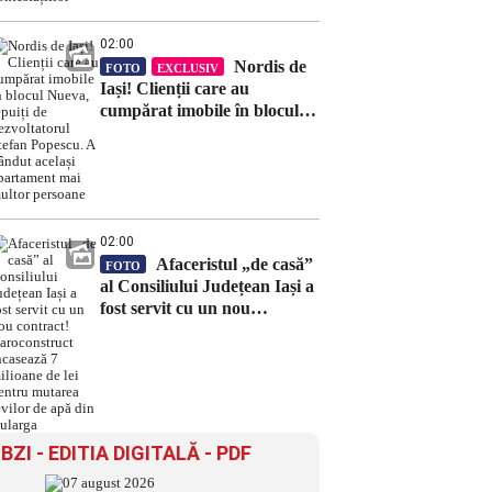
02:00
Nordis de
FOTO
EXCLUSIV
Iași! Clienții care au
cumpărat imobile în blocul
Nueva, țepuiți de
dezvoltatorul Ștefan Popescu.
A vândut același apartament
mai multor persoane
02:00
Afaceristul „de casă”
FOTO
al Consiliului Județean Iași a
fost servit cu un nou
contract! Daroconstruct
încasează 7 milioane de lei
pentru mutarea țevilor de
apă din Bularga
BZI - EDITIA DIGITALĂ - PDF