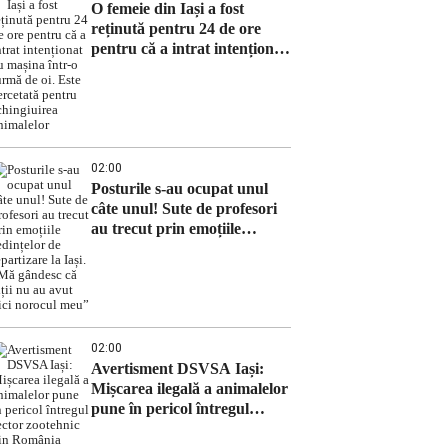
O femeie din Iași a fost
reținută pentru 24 de ore
pentru că a intrat intenționat
cu mașina într-o turmă de oi.
Este cercetată pentru
schingiuirea animalelor
02:00
Posturile s-au ocupat unul
câte unul! Sute de profesori
au trecut prin emoțiile
ședințelor de repartizare la
Iași. „Mă gândesc că alții nu
au avut nici norocul meu”
02:00
Avertisment DSVSA Iași:
Mișcarea ilegală a animalelor
pune în pericol întregul
sector zootehnic din România