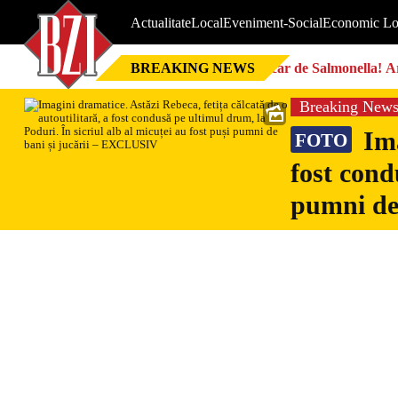
Actualitate
Local
Eveniment-Social
Economic Lo
BREAKING NEWS
Focar de Salmonella! Ar
Breaking New
Ima
FOTO
fost cond
pumni de