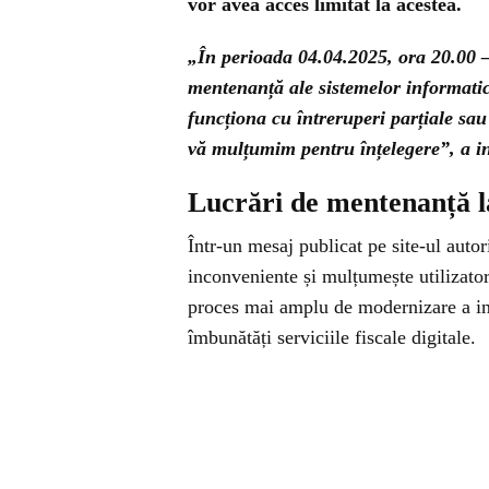
vor avea acces limitat la acestea.
„În perioada 04.04.2025, ora 20.00 –
mentenanță ale sistemelor informati
funcționa cu întreruperi parțiale sau
vă mulțumim pentru înțelegere”, a in
Lucrări de mentenanță l
Într-un mesaj publicat pe site-ul auto
inconveniente și mulțumește utilizatori
proces mai amplu de modernizare a infr
îmbunătăți serviciile fiscale digitale.