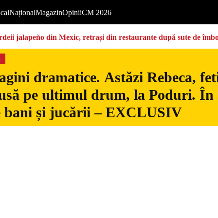
cal
Național
Magazin
Opinii
CM 2026
deii jalapeño din Mexic, retrași din restaurante după sute de îmbo
s
gini dramatice. Astăzi Rebeca, fetiț
usă pe ultimul drum, la Poduri. În s
 bani și jucării – EXCLUSIV