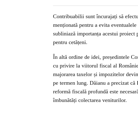
Contribuabilii sunt încurajați să efec
menționată pentru a evita eventualele
subliniază importanța acestui proiect p
pentru cetățeni.
În altă ordine de idei, președintele C
cu privire la viitorul fiscal al Românie
majorarea taxelor și impozitelor devine
pe termen lung. Dăianu a precizat că R
reformă fiscală profundă este necesar
îmbunătăți colectarea veniturilor.