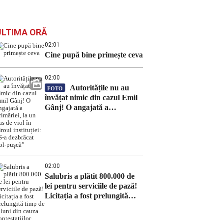
ULTIMA ORĂ
02:01
Cine pupă bine primește ceva
02:00
Autoritățile nu au
FOTO
învățat nimic din cazul Emil
Gânj! O angajată a
primăriei, la un pas de viol în
biroul instituției: „S-a
dezbrăcat gol-pușcă”
02:00
Salubris a plătit 800.000 de
lei pentru serviciile de pază!
Licitația a fost prelungită
timp de 8 luni din cauza
contestațiilor