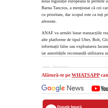
nouă legislație europeană le permite a
Barna Tanczos, a menționat că cei care
cu prioritate, dar scopul este ca toți pr
aferente.
ANAF va urmări lunar tranzacțiile real
alte platforme de tipul Uber, Bolt, Gl
informații false sau exploatarea lacun
iar autoritățile recomandă utilizarea u
Anaf
Mentenanta
Alătură-te pe
WHATSAPP
can
Donație lunară