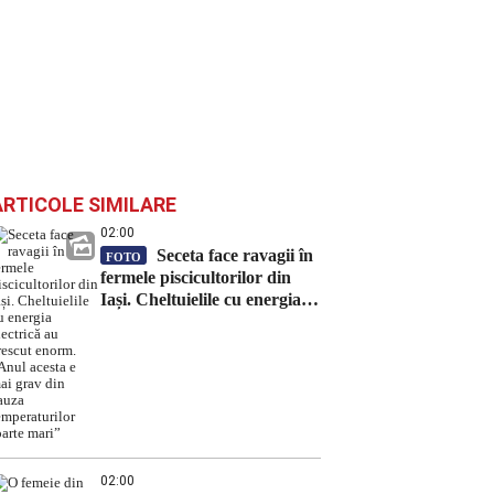
ARTICOLE SIMILARE
02:00
Seceta face ravagii în
FOTO
fermele piscicultorilor din
Iași. Cheltuielile cu energia
electrică au crescut enorm.
„Anul acesta e mai grav din
cauza temperaturilor foarte
mari”
02:00