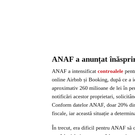
ANAF a anunțat înăsprir
ANAF a intensificat
controalele
pentr
online Airbnb și Booking, după ce a id
aproximativ 260 milioane de lei în per
notificări acestor proprietari, solicitâ
Conform datelor ANAF, doar 20% dintr
fiscale, iar această situație a determina
În trecut, era dificil pentru ANAF să o