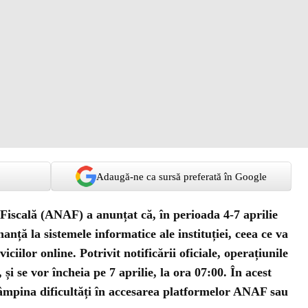
Adaugă-ne ca sursă preferată în Google
Fiscală (ANAF) a anunțat că, în perioada 4-7 aprilie
anță la sistemele informatice ale instituției, ceea ce va
ciilor online. Potrivit notificării oficiale, operațiunile
 și se vor încheia pe 7 aprilie, la ora 07:00. În acest
ntâmpina dificultăți în accesarea platformelor ANAF sau