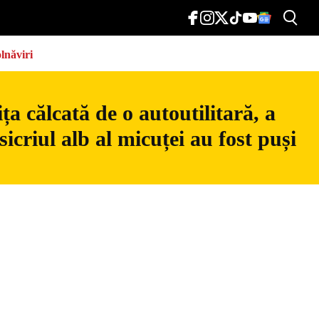
lnăviri
a călcată de o autoutilitară, a
icriul alb al micuței au fost puși