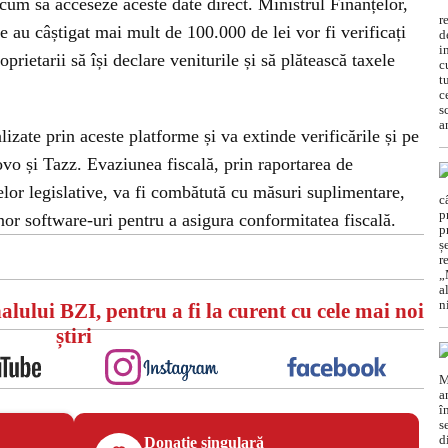
cum să acceseze aceste date direct. Ministrul Finanțelor,
 au câștigat mai mult de 100.000 de lei vor fi verificați
oprietarii să își declare veniturile și să plătească taxele
izate prin aceste platforme și va extinde verificările și pe
ovo și Tazz. Evaziunea fiscală, prin raportarea de
elor legislative, va fi combătută cu măsuri suplimentare,
nor software-uri pentru a asigura conformitatea fiscală.
alului BZI, pentru a fi la curent cu cele mai noi
știri
Donație singulară