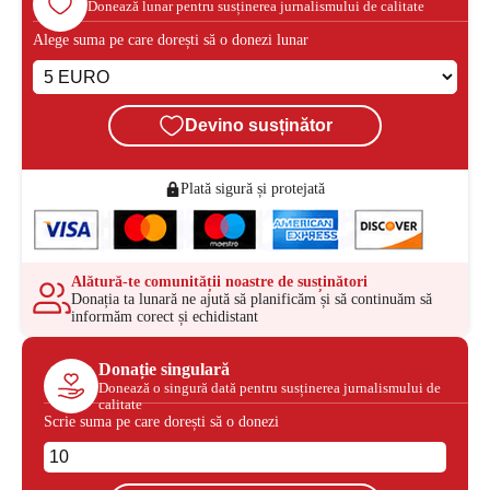
Donează lunar pentru susținerea jurnalismului de calitate
Alege suma pe care dorești să o donezi lunar
Devino susținător
Plată sigură și protejată
Alătură-te comunității noastre de susținători
Donația ta lunară ne ajută să planificăm și să continuăm să
informăm corect și echidistant
Donație singulară
Donează o singură dată pentru susținerea jurnalismului de
calitate
Scrie suma pe care dorești să o donezi