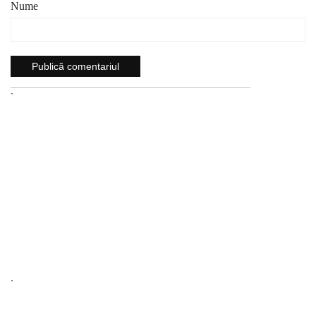
Nume
`
`