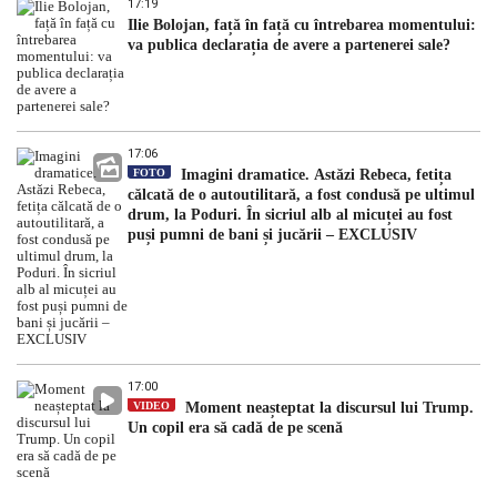
17:19
Ilie Bolojan, față în față cu întrebarea momentului:
va publica declarația de avere a partenerei sale?
17:06
FOTO
Imagini dramatice. Astăzi Rebeca, fetița
călcată de o autoutilitară, a fost condusă pe ultimul
drum, la Poduri. În sicriul alb al micuței au fost
puși pumni de bani și jucării – EXCLUSIV
17:00
VIDEO
Moment neașteptat la discursul lui Trump.
Un copil era să cadă de pe scenă