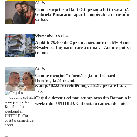
persoane sunt acuzați de acțiuni îndreptate împotriva
A1.ro
ordinii constituționale. În ședința din camera preliminară,
Cum a surprins-o Dani Oțil pe soția lui în vacanță.
judecătorii de la instanța supremă au […]
Gabriela Prisăcariu, apariție impecabilă în costum
de baie
Observatornews.ro
A plătit 75.000 de € pe un apartament la My Home
Residence. Coşmarul care a urmat: "Am început să
tremur"
As.ro
Cum se menţine în formă soţia lui Leonard
Doroftei, la 51 de ani.
&amp;#8222;Secretul&amp;#8221; pe care l-a
dezvăluit
17:22
Clujul a devenit cel mai scump oraș din România în
weekendul UNTOLD. Cât costă o cameră de hotel