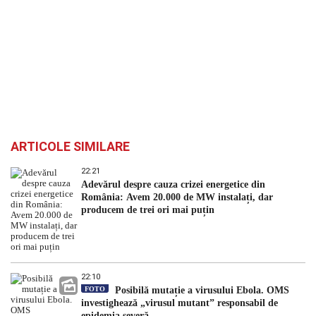
ARTICOLE SIMILARE
22:21
Adevărul despre cauza crizei energetice din
România: Avem 20.000 de MW instalați, dar
producem de trei ori mai puțin
22:10
FOTO
Posibilă mutație a virusului Ebola. OMS
investighează „virusul mutant” responsabil de
epidemia severă