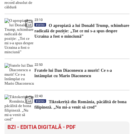
23:10
FOTO
O apropiată a lui Donald Trump, schimbare
radicală de poziție: „Tot ce mi s-a spus despre
Ucraina a fost o minciună”
22:50
Fratele lui Dan Diaconescu a murit! Ce s-a
întâmplat cu Mario Diaconescu
22:40
FOTO
Tiktokeriță din România, păcălită de bona
filipineză. „Nu mi-a venit să cred”
BZI - EDITIA DIGITALĂ - PDF