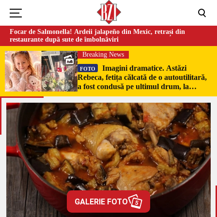
Focar de Salmonella! Ardeii jalapeño din Mexic, retrași din
restaurante după sute de îmbolnăviri
Breaking News
Imagini dramatice. Astăzi
FOTO
Rebeca, fetița călcată de o autoutilitară,
a fost condusă pe ultimul drum, la
Poduri. În sicriul alb al micuței au fost
puși pumni de bani și jucării –
EXCLUSIV
GALERIE FOTO
5