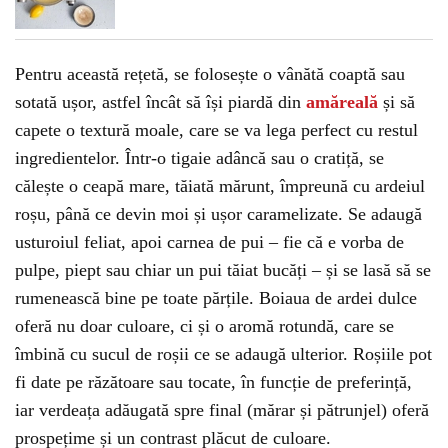
Pentru această rețetă, se folosește o vânătă coaptă sau
sotată ușor, astfel încât să își piardă din
amăreală
și să
capete o textură moale, care se va lega perfect cu restul
ingredientelor. Într-o tigaie adâncă sau o cratiță, se
călește o ceapă mare, tăiată mărunt, împreună cu ardeiul
roșu, până ce devin moi și ușor caramelizate. Se adaugă
usturoiul feliat, apoi carnea de pui – fie că e vorba de
pulpe, piept sau chiar un pui tăiat bucăți – și se lasă să se
rumenească bine pe toate părțile. Boiaua de ardei dulce
oferă nu doar culoare, ci și o aromă rotundă, care se
îmbină cu sucul de roșii ce se adaugă ulterior. Roșiile pot
fi date pe răzătoare sau tocate, în funcție de preferință,
iar verdeața adăugată spre final (mărar și pătrunjel) oferă
prospețime și un contrast plăcut de culoare.