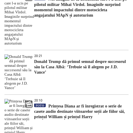
pilotul militar Mihai Vîrdol. Imaginile surprind
momentul impactului dintre motocicleta
angajatului MApN și autoturism
20:21
Donald Trump dă primul semnal despre succesorul
său la Casa Albă: ‘Trebuie să îl alegem pe J.D.
Vance’
20:10
FOTO
Prințesa Diana ar fi înregistrat o serie de
casete audio destinate viitoarelor soții ale fiilor săi,
prințul William și prințul Harry