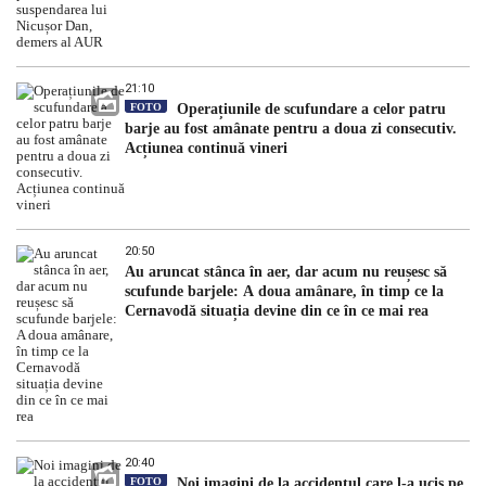
21:10
FOTO
Operațiunile de scufundare a celor patru
barje au fost amânate pentru a doua zi consecutiv.
Acțiunea continuă vineri
20:50
Au aruncat stânca în aer, dar acum nu reușesc să
scufunde barjele: A doua amânare, în timp ce la
Cernavodă situația devine din ce în ce mai rea
20:40
FOTO
Noi imagini de la accidentul care l-a ucis pe