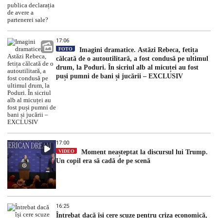
17:06
FOTO
Imagini dramatice. Astăzi Rebeca, fetița
călcată de o autoutilitară, a fost condusă pe ultimul
drum, la Poduri. În sicriul alb al micuței au fost
puși pumni de bani și jucării – EXCLUSIV
17:00
VIDEO
Moment neașteptat la discursul lui Trump.
Un copil era să cadă de pe scenă
16:25
Întrebat dacă își cere scuze pentru criza economică,