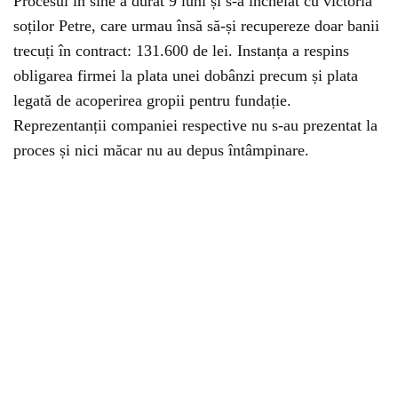
Procesul în sine a durat 9 luni și s-a încheiat cu victoria
soților Petre, care urmau însă să-și recupereze doar banii
trecuți în contract: 131.600 de lei. Instanța a respins
obligarea firmei la plata unei dobânzi precum și plata
legată de acoperirea gropii pentru fundație.
Reprezentanții companiei respective nu s-au prezentat la
proces și nici măcar nu au depus întâmpinare.