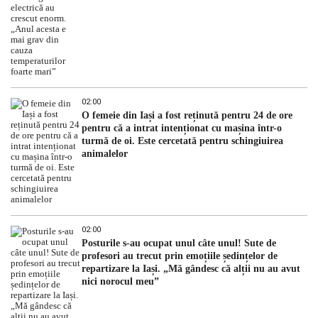
02:00
O femeie din Iași a fost reținută pentru 24 de ore
pentru că a intrat intenționat cu mașina într-o
turmă de oi. Este cercetată pentru schingiuirea
animalelor
02:00
Posturile s-au ocupat unul câte unul! Sute de
profesori au trecut prin emoțiile ședințelor de
repartizare la Iași. „Mă gândesc că alții nu au avut
nici norocul meu”