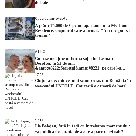
de baie
Observatornews.ro
A plătit 75.000 de € pe un apartament la My Home
Residence. Coşmarul care a urmat: "Am început să
tremur"
As.ro
Cum se menţine în formă soţia lui Leonard
Doroftei, la 51 de ani.
&amp;#8222;Secretul&amp;#8221; pe care l-a
dezvăluit
17:22
Clujul a devenit cel mai scump oraș din România în
weekendul UNTOLD. Cât costă o cameră de hotel
17:19
Ilie Bolojan, față în față cu întrebarea momentului:
va publica declarația de avere a partenerei sale?