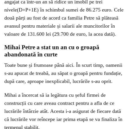
angajat ca într-un an să ridice un imobil pe trei
nivele(D+P+1E) în schimbul sumei de 86.275 euro. Cele
două părți au fost de acord ca familia Petre să plăteasă
avansul pentru materiale și salarii ale muncitorilor în
valoare de 131.600 lei (29.700 de euro, la acea dată).
Mihai Petre a stat un an cu o groapă
abandonată în curte
Toate bune și frumoase până aici. În scurt timp, oamenii
s-au apucat de treabă, au săpat o groapă pentru fundație,
după care, aproape inexplicabil, lucrările s-au oprit.
Mihai a încercat să ia legătura cu șeful firmei de
construcții cu care aveau contract pentru a afla de ce
lucrările întârzie atât. Acesta i-a asigurat de fiecare dată
că lucrările vor reîncepe iar prima etapă se va finaliza în
termenul stabilit.