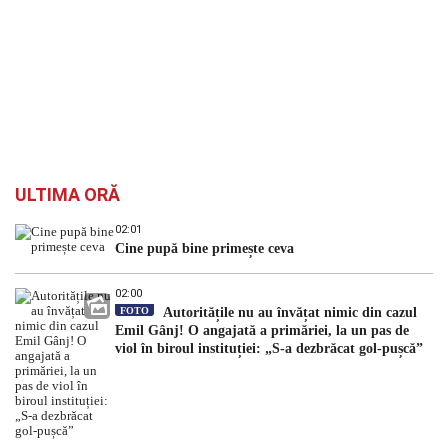
ULTIMA ORĂ
02:01
Cine pupă bine primește ceva
02:00
FOTO
Autoritățile nu au învățat nimic din cazul
Emil Gânj! O angajată a primăriei, la un pas de
viol în biroul instituției: „S-a dezbrăcat gol-pușcă”