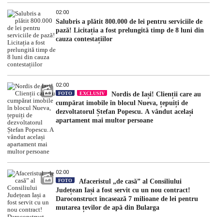
02:00
Salubris a plătit 800.000 de lei pentru serviciile de
pază! Licitația a fost prelungită timp de 8 luni din
cauza contestațiilor
02:00
FOTO
EXCLUSIV
Nordis de Iași! Clienții care au
cumpărat imobile în blocul Nueva, țepuiți de
dezvoltatorul Ștefan Popescu. A vândut același
apartament mai multor persoane
02:00
FOTO
Afaceristul „de casă” al Consiliului
Județean Iași a fost servit cu un nou contract!
Daroconstruct încasează 7 milioane de lei pentru
mutarea țevilor de apă din Bularga