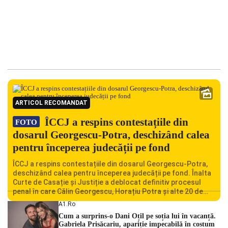
ARTICOL RECOMANDAT
ÎCCJ a respins contestațiile din
FOTO
dosarul Georgescu-Potra, deschizând calea
pentru începerea judecății pe fond
ÎCCJ a respins contestațiile din dosarul Georgescu-Potra,
deschizând calea pentru începerea judecății pe fond. Înalta
Curte de Casație și Justiție a deblocat definitiv procesul
penal în care Călin Georgescu, Horațiu Potra și alte 20 de
persoane sunt acuzați de acțiuni îndreptate împotriva
A1.ro
ordinii constituționale. În ședința din camera preliminară,
Cum a surprins-o Dani Oțil pe soția lui în vacanță.
judecătorii de la instanța supremă au […]
Gabriela Prisăcariu, apariție impecabilă în costum