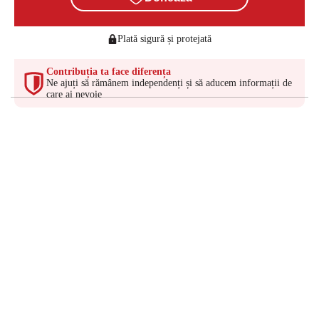
Plată sigură și protejată
Contribuția ta face diferența
Ne ajuți să rămânem independenți și să aducem informații de
care ai nevoie