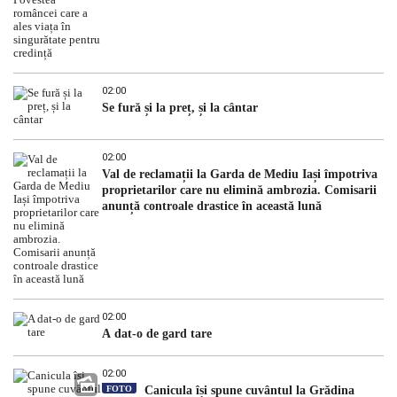
02:00
Se fură și la preț, și la cântar
02:00
Val de reclamații la Garda de Mediu Iași împotriva
proprietarilor care nu elimină ambrozia. Comisarii
anunță controale drastice în această lună
02:00
A dat-o de gard tare
02:00
FOTO
Canicula își spune cuvântul la Grădina