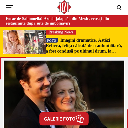
Focar de Salmonella! Ardeii jalapeño din Mexic, retrași din
restaurante după sute de îmbolnăviri
Breaking News
Imagini dramatice. Astăzi
FOTO
Rebeca, fetița călcată de o autoutilitară,
a fost condusă pe ultimul drum, la
Poduri. În sicriul alb al micuței au fost
puși pumni de bani și jucării –
EXCLUSIV
GALERIE FOTO
5