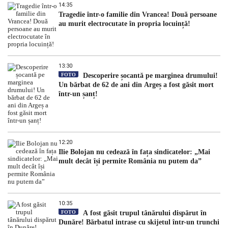
14:35
Tragedie într-o familie din Vrancea! Două persoane
au murit electrocutate în propria locuință!
13:30
FOTO
Descoperire șocantă pe marginea drumului!
Un bărbat de 62 de ani din Argeș a fost găsit mort
într-un șanț!
12:20
Ilie Bolojan nu cedează în fața sindicatelor: „Mai
mult decât își permite România nu putem da”
10:35
FOTO
A fost găsit trupul tânărului dispărut în
Dunăre! Bărbatul intrase cu skijetul într-un trunchi