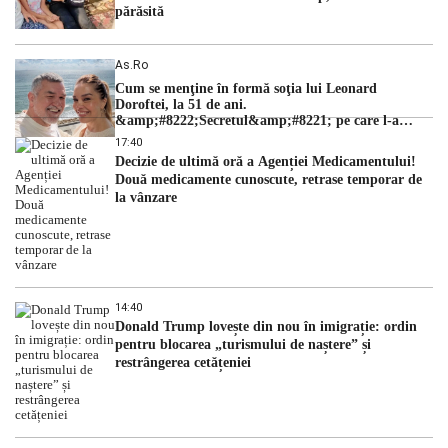
părăsită
As.ro
Cum se menţine în formă soţia lui Leonard
Doroftei, la 51 de ani.
&amp;#8222;Secretul&amp;#8221; pe care l-a
dezvăluit
17:40
Decizie de ultimă oră a Agenției Medicamentului!
Două medicamente cunoscute, retrase temporar de
la vânzare
14:40
Donald Trump lovește din nou în imigrație: ordin
pentru blocarea „turismului de naștere” și
restrângerea cetățeniei