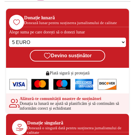
Donație lunară
Donează lunar pentru susținerea jurnalismului de calitate
Alege suma pe care dorești să o donezi lunar
Devino susținător
Plată sigură și protejată
Alătură-te comunității noastre de susținători
Donația ta lunară ne ajută să planificăm și să continuăm să
informăm corect și echidistant
Donație singulară
Donează o singură dată pentru susținerea jurnalismului de
calitate