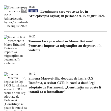
16:27
FOTO
Evenimente care vor avea loc în
Arhiepiscopia Iaşilor, în perioada 9-15 august 2026
16:20
Tensiuni fără precedent în Marea Britanie!
Protestele împotriva migranților au degenerat în
violențe
16:12
Simona Macovei-Ilie, deputat de Iași S.O.S
România, a sesizat CCR în cazul a două legi
adoptate de Parlament: „Constituția nu poate fi
tratată ca o formalitate”