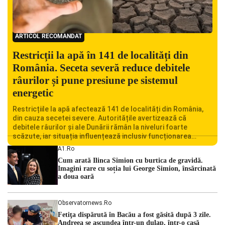
ARTICOL RECOMANDAT
Restricții la apă în 141 de localități din
România. Seceta severă reduce debitele
râurilor și pune presiune pe sistemul
energetic
Restricțiile la apă afectează 141 de localități din România,
din cauza secetei severe. Autoritățile avertizează că
debitele râurilor și ale Dunării rămân la niveluri foarte
scăzute, iar situația influențează inclusiv funcționarea
Centralei Nucleare de la Cernavodă. România se confruntă
A1.ro
cu una dintre cele mai dificile perioade din punct de vedere
Cum arată Ilinca Simion cu burtica de gravidă.
hidrologic din ultimii ani. Lipsa […]
Imagini rare cu soția lui George Simion, însărcinată
a doua oară
Observatornews.ro
Fetiţa dispărută în Bacău a fost găsită după 3 zile.
Andreea se ascundea într-un dulap, într-o casă