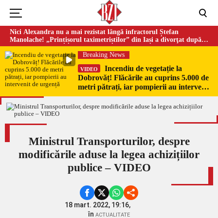
Nici Alexandra nu a mai rezistat lângă infractorul Ștefan
Manolache! „Prințișorul taximetriștilor” din Iași a divorţat după
doi ani de căsnicie
Breaking News
Incendiu de vegetație la
VIDEO
Dobrovăț! Flăcările au cuprins 5.000 de
metri pătrați, iar pompierii au intervenit
de urgență
Ministrul Transporturilor, despre
modificările aduse la legea achizițiilor
publice – VIDEO
18 mart. 2022, 19:16,
în
ACTUALITATE