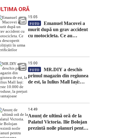
ULTIMA ORĂ
15:05
Emanuel Macovei a
FOTO
murit după un grav accident
cu motocicleta. Ce au
descoperit polițiștii în urma
verificărilor
15:00
MR.DIY a deschis
FOTO
primul magazin din regiunea
de est, la Iulius Mall Iași:
peste 10.000 de produse, la
prețuri avantajoase
14:49
Anunț de ultimă oră de la
Palatul Victoria. Ilie Bolojan
prezintă noile planuri pentru
gestionarea riscurilor – LIVE