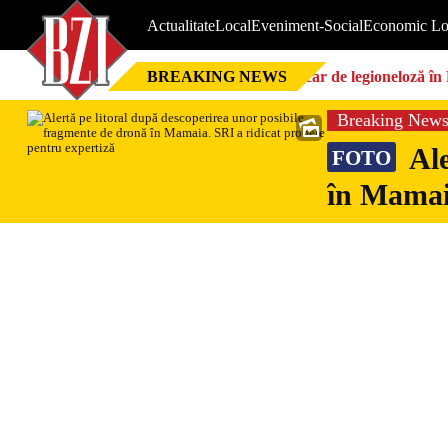
Actualitate
Local
Eveniment-Social
Economic Lo
BREAKING NEWS
Focar de legioneloză în 
Breaking New
Ale
FOTO
în Mamaia