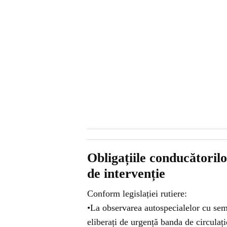
Obligațiile conducătorilo
de intervenție
Conform legislației rutiere:
•La observarea autospecialelor cu semn
eliberați de urgență banda de circulați