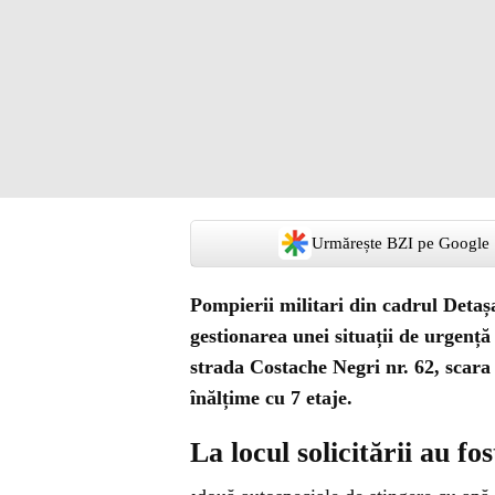
Urmărește BZI pe Google
Pompierii militari din cadrul Detaș
gestionarea unei situații de urgență
strada Costache Negri nr. 62, scara 
înălțime cu 7 etaje.
La locul solicitării au fo