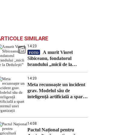
ARTICOLE SIMILARE
14:23
A murit Viorel
FOTO
Sibiceanu, fondatorul
brandului „micii de la
Dedulești”
14:20
Meta recunoaște un incident
grav. Modelul său de
inteligență artificială a spart
sistemul unei organizații
14:08
Pactul Național pentru