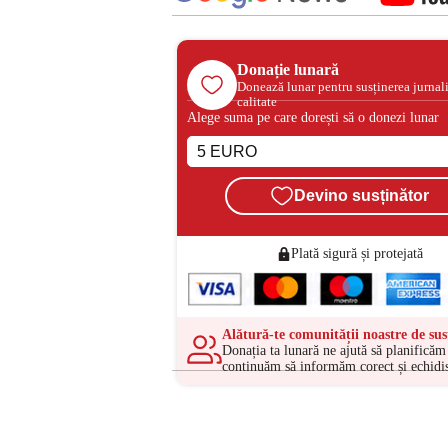
Donație lunară
Donează lunar pentru susținerea jurnal
calitate
Alege suma pe care dorești să o donezi lunar
Devino susținător
Plată sigură și protejată
Alătură-te comunității noastre de sus
Donația ta lunară ne ajută să planificăm 
continuăm să informăm corect și echidis