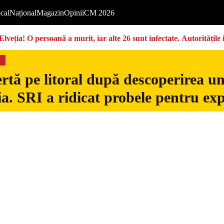
cal
Național
Magazin
Opinii
CM 2026
Elveția! O persoană a murit, iar alte 26 sunt infectate. Autoritățil
s
rtă pe litoral după descoperirea u
. SRI a ridicat probele pentru exp