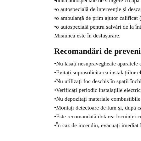
•două autospeciale de stingere cu ap
•o autospecială de intervenție și desc
•o ambulanță de prim ajutor calificat
•o autospecială pentru salvări de la în
Misiunea este în desfășurare.
Recomandări de prevenire
•Nu lăsați nesupravegheate aparatele el
•Evitați suprasolicitarea instalațiilor e
•Nu utilizați foc deschis în spații înc
•Verificați periodic instalațiile electr
•Nu depozitați materiale combustibile 
•Montați detectoare de fum și, după c
•Este recomandată dotarea locuinței c
•În caz de incendiu, evacuați imediat 