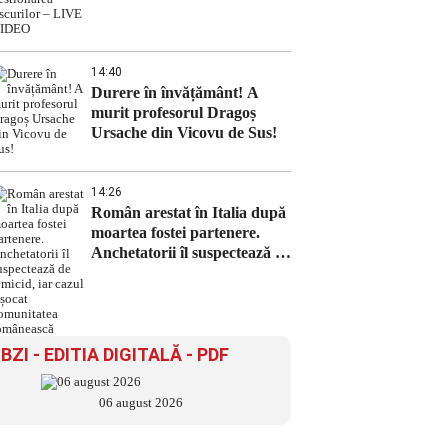
VIDEO
14:40
Durere în învățământ! A
murit profesorul Dragoș
Ursache din Vicovu de Sus!
14:26
Român arestat în Italia după
moartea fostei partenere.
Anchetatorii îl suspectează de
femicid, iar cazul a șocat
comunitatea românească
BZI - EDITIA DIGITALĂ - PDF
06 august 2026