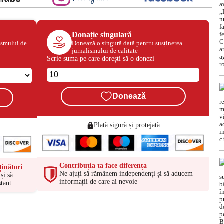
Donație singulară
ismului de
Donează o singură dată pentru susținerea
jurnalismului de calitate
Scrie suma pe care dorești să o donezi
Donează
Plată sigură și protejată
Contribuția ta face diferența
ținători
Ne ajuți să rămânem independenți și să aducem
și să
informații de care ai nevoie
tant