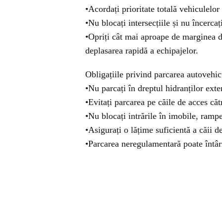
•Acordați prioritate totală vehiculelor
•Nu blocați intersecțiile și nu încercaț
•Opriți cât mai aproape de marginea d
deplasarea rapidă a echipajelor.
Obligațiile privind parcarea autovehic
•Nu parcați în dreptul hidranților exter
•Evitați parcarea pe căile de acces cătr
•Nu blocați intrările în imobile, ramp
•Asigurați o lățime suficientă a căii 
•Parcarea neregulamentară poate întârz