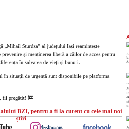
ță „Mihail Sturdza” al județului Iași reamintește
e prevenire și menținerea liberă a căilor de acces pentru
diferența în salvarea de vieți și bunuri.
 în situații de urgență sunt disponibile pe platforma
 fii pregătit! 🚒
alului BZI, pentru a fi la curent cu cele mai noi
știri