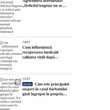
Agricultură avertizează:
„Deficitul bugetar nu se
reduce prin falimentarea
fermierilor”. Costurile
ridicate amenință agricultura
românească
14:07
Cum influențează
recuperarea medicală
calitatea vieții după
accidentări sau intervenții
chirurgical
13:57
Cine este principalul
FOTO
suspect în cazul bărbatului
găsit îngropat în propria
curte. S-a deschis o anchetă
pentru omor în Botoșani