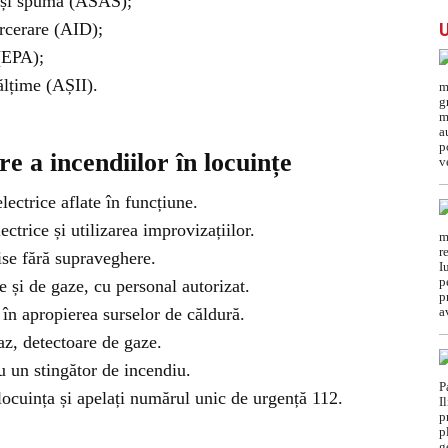
ă și spumă (ASAS);
arcerare (AID);
 (EPA);
ălțime (AȘII).
 a incendiilor în locuințe
ectrice aflate în funcțiune.
lectrice și utilizarea improvizațiilor.
hise fără supraveghere.
ice și de gaze, cu personal autorizat.
în apropierea surselor de căldură.
az, detectoare de gaze.
u un stingător de incendiu.
locuința și apelați numărul unic de urgență 112.