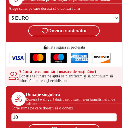
Alege suma pe care dorești să o donezi lunar
Devino susținător
Plată sigură și protejată
Alătură-te comunității noastre de susținători
Donația ta lunară ne ajută să planificăm și să continuăm să
informăm corect și echidistant
Donație singulară
Donează o singură dată pentru susținerea jurnalismului de
calitate
Scrie suma pe care dorești să o donezi