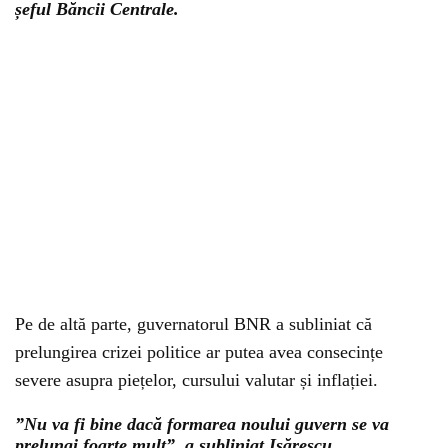
șeful Băncii Centrale.
Pe de altă parte, guvernatorul BNR a subliniat că
prelungirea crizei politice ar putea avea consecințe
severe asupra piețelor, cursului valutar și inflației.
”Nu va fi bine dacă formarea noului guvern se va
prelungi foarte mult”, a subliniat Isărescu.