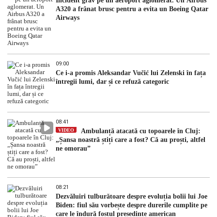
Incident grav pe un aeroport aglomerat. Un Airbus
A320 a frânat brusc pentru a evita un Boeing Qatar
Airways
09:00
Ce i-a promis Aleksandar Vučić lui Zelenski în fața
întregii lumi, dar și ce refuză categoric
08:41
VIDEO
Ambulanță atacată cu topoarele în Cluj:
„Șansa noastră știți care a fost? Că au proști, altfel
ne omorau”
08:21
Dezvăluiri tulburătoare despre evoluția bolii lui Joe
Biden: fiul său vorbește despre durerile cumplite pe
care le îndură fostul președinte american