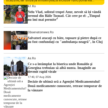
scăzute, iar situația influențează inclusiv funcționarea
Centralei Nucleare de la Cernavodă. România se confruntă
A1.ro
cu una dintre cele mai dificile perioade din punct de vedere
Nelu Vlad, solistul trupei Azur, nevoit să își vândă
hidrologic din ultimii ani. Lipsa […]
terenul din Băile Tușnad. Cât cere pe el: „Timpul
nu îmi mai permite”
Observatornews.ro
Salvatori atacaţi cu bâte, topoare şi pietre după ce
au fost confundaţi cu "ambulanţa neagră", în Cluj
As.ro
Ce s-a întâmplat la biserica unde Ronaldo şi
Georgina trebuiau să aibă nunta. Imaginile au
devenit rapid virale
17:40, 07 Aug 2026
Decizie de ultimă oră a Agenției Medicamentului!
Două medicamente cunoscute, retrase temporar de
la vânzare