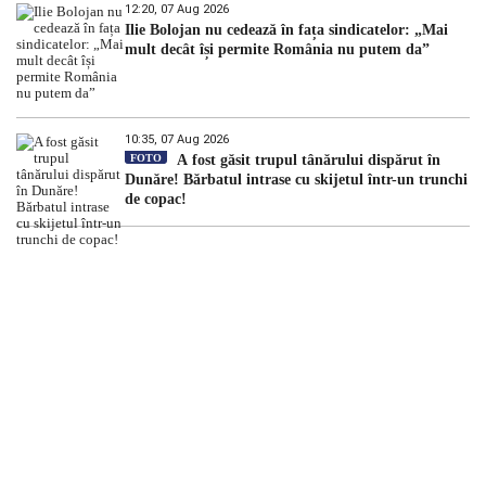
12:20, 07 Aug 2026
Ilie Bolojan nu cedează în fața sindicatelor: „Mai
mult decât își permite România nu putem da”
10:35, 07 Aug 2026
FOTO
A fost găsit trupul tânărului dispărut în
Dunăre! Bărbatul intrase cu skijetul într-un trunchi
de copac!