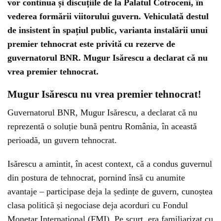
vor continua și discuțiile de la Palatul Cotroceni, în
vederea formării viitorului guvern. Vehiculată destul
de insistent în spațiul public, varianta instalării unui
premier tehnocrat este privită cu rezerve de
guvernatorul BNR. Mugur Isărescu a declarat că nu
vrea premier tehnocrat.
Mugur Isărescu nu vrea premier tehnocrat!
Guvernatorul BNR, Mugur Isărescu, a declarat că nu
reprezentă o soluție bună pentru România, în această
perioadă, un guvern tehnocrat.
Isărescu a amintit, în acest context, că a condus guvernul
din postura de tehnocrat, pornind însă cu anumite
avantaje – participase deja la ședințe de guvern, cunoștea
clasa politică și negociase deja acorduri cu Fondul
Monetar Internațional (FMI). Pe scurt, era familiarizat cu