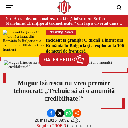
Nici Alexandra nu a mai rezistat lângă infractorul Ștefan
Manolache! „Prințișorul taximetriștilor” din Iași a divorţat după
doi ani de căsnicie
Breaking News
Incident la graniță! O dronă a intrat din
România în Bulgaria şi a explodat la 100
de metri de frontieră
GALERIE FOTO
4
Mugur Isărescu nu vrea premier
tehnocrat! „Trebuie să ai o anumită
credibilitate!“
20 mai 2026, 08:52,
2
,
Bogdan TROFIN
în
ACTUALITATE