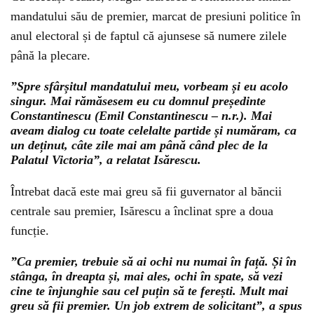
mandatului său de premier, marcat de presiuni politice în
anul electoral și de faptul că ajunsese să numere zilele
până la plecare.
”Spre sfârșitul mandatului meu, vorbeam și eu acolo
singur. Mai rămăsesem eu cu domnul președinte
Constantinescu (Emil Constantinescu – n.r.). Mai
aveam dialog cu toate celelalte partide și număram, ca
un deținut, câte zile mai am până când plec de la
Palatul Victoria”, a relatat Isărescu.
Întrebat dacă este mai greu să fii guvernator al băncii
centrale sau premier, Isărescu a înclinat spre a doua
funcție.
”Ca premier, trebuie să ai ochi nu numai în față. Și în
stânga, în dreapta și, mai ales, ochi în spate, să vezi
cine te înjunghie sau cel puțin să te ferești. Mult mai
greu să fii premier. Un job extrem de solicitant”, a spus