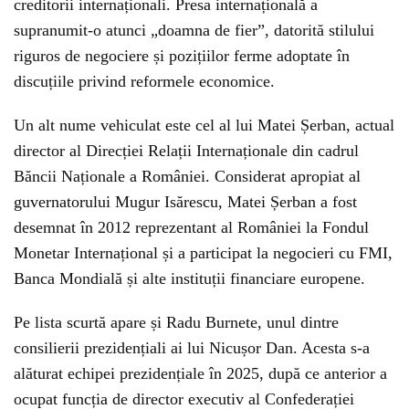
creditorii internaționali. Presa internațională a
supranumit-o atunci „doamna de fier”, datorită stilului
riguros de negociere și pozițiilor ferme adoptate în
discuțiile privind reformele economice.
Un alt nume vehiculat este cel al lui Matei Șerban, actual
director al Direcției Relații Internaționale din cadrul
Băncii Naționale a României. Considerat apropiat al
guvernatorului Mugur Isărescu, Matei Șerban a fost
desemnat în 2012 reprezentant al României la Fondul
Monetar Internațional și a participat la negocieri cu FMI,
Banca Mondială și alte instituții financiare europene.
Pe lista scurtă apare și Radu Burnete, unul dintre
consilierii prezidențiali ai lui Nicușor Dan. Acesta s-a
alăturat echipei prezidențiale în 2025, după ce anterior a
ocupat funcția de director executiv al Confederației