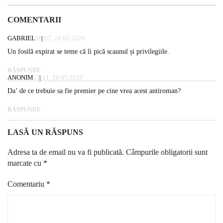
COMENTARII
GABRIEL
10:07, 20.05.2026
Un fosilă expirat se teme că îi pică scaunul și privilegiile.
RĂSPUNDE
ANONIM
11:11, 20.05.2026
Da’ de ce trebuie sa fie premier pe cine vrea acest antiroman?
RĂSPUNDE
LASĂ UN RĂSPUNS
Adresa ta de email nu va fi publicată.
Câmpurile obligatorii sunt
marcate cu
*
Comentariu
*