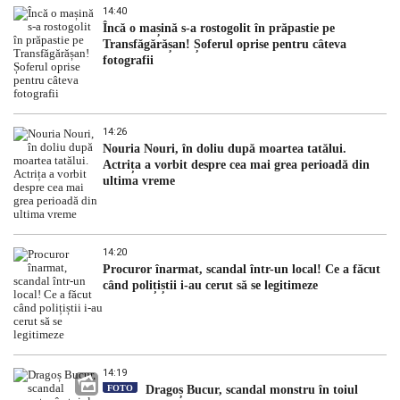
14:40
Încă o mașină s-a rostogolit în prăpastie pe
Transfăgărășan! Șoferul oprise pentru câteva
fotografii
14:26
Nouria Nouri, în doliu după moartea tatălui.
Actrița a vorbit despre cea mai grea perioadă din
ultima vreme
14:20
Procuror înarmat, scandal într-un local! Ce a făcut
când polițiștii i-au cerut să se legitimeze
14:19
FOTO
Dragoș Bucur, scandal monstru în toiul