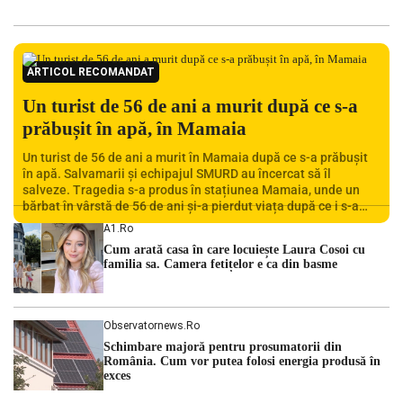
ARTICOL RECOMANDAT
Un turist de 56 de ani a murit după ce s-a
prăbușit în apă, în Mamaia
Un turist de 56 de ani a murit în Mamaia după ce s-a prăbușit
în apă. Salvamarii și echipajul SMURD au încercat să îl
salveze. Tragedia s-a produs în stațiunea Mamaia, unde un
bărbat în vârstă de 56 de ani și-a pierdut viața după ce i s-a
făcut rău în timp ce se afla în […]
A1.ro
Cum arată casa în care locuiește Laura Cosoi cu
familia sa. Camera fetițelor e ca din basme
Observatornews.ro
Schimbare majoră pentru prosumatorii din
România. Cum vor putea folosi energia produsă în
exces