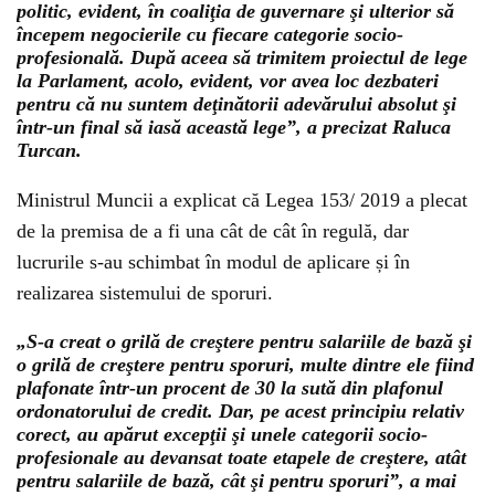
politic, evident, în coaliţia de guvernare şi ulterior să
începem negocierile cu fiecare categorie socio-
profesională. După aceea să trimitem proiectul de lege
la Parlament, acolo, evident, vor avea loc dezbateri
pentru că nu suntem deţinătorii adevărului absolut şi
într-un final să iasă această lege”, a precizat Raluca
Turcan.
Ministrul Muncii a explicat că Legea 153/ 2019 a plecat
de la premisa de a fi una cât de cât în regulă, dar
lucrurile s-au schimbat în modul de aplicare și în
realizarea sistemului de sporuri.
„S-a creat o grilă de creştere pentru salariile de bază şi
o grilă de creştere pentru sporuri, multe dintre ele fiind
plafonate într-un procent de 30 la sută din plafonul
ordonatorului de credit. Dar, pe acest principiu relativ
corect, au apărut excepţii şi unele categorii socio-
profesionale au devansat toate etapele de creştere, atât
pentru salariile de bază, cât şi pentru sporuri”, a mai