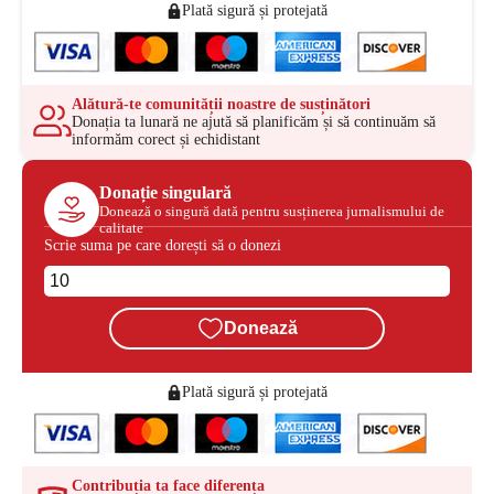
Plată sigură și protejată
Alătură-te comunității noastre de susținători
Donația ta lunară ne ajută să planificăm și să continuăm să
informăm corect și echidistant
Donație singulară
Donează o singură dată pentru susținerea jurnalismului de
calitate
Scrie suma pe care dorești să o donezi
Donează
Plată sigură și protejată
Contribuția ta face diferența