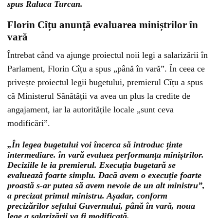
spus Raluca Turcan.
Florin Cîțu anunță evaluarea miniștrilor în
vară
Întrebat când va ajunge proiectul noii legi a salarizării în
Parlament, Florin Cîțu a spus „până în vară”. În ceea ce
privește proiectul legii bugetului, premierul Cîțu a spus
că Ministerul Sănătății va avea un plus la credite de
angajament, iar la autoritățile locale „sunt ceva
modificări”.
„În legea bugetului voi încerca să introduc ținte
intermediare. în vară evaluez performanța miniștrilor.
Deciziile le ia premierul. Execuția bugetară se
evaluează foarte simplu. Dacă avem o execuție foarte
proastă s-ar putea să avem nevoie de un alt ministru”,
a precizat primul ministru. Așadar, conform
precizărilor sefului Guvernului, până în vară, noua
lege a salarizării va fi modificată.