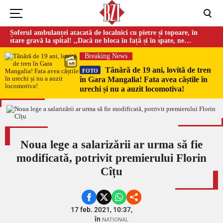
Șoferul ambulanței atacată de localnici cu pietre și topoare, în
stare gravă la spital! ,,Dacă ne bloca în față și în spate, ne
omorau…”
Breaking News
Tânără de 19 ani, lovită de tren
FOTO
în Gara Mangalia! Fata avea căștile în
urechi și nu a auzit locomotiva!
Noua lege a salarizării ar urma să fie
modificată, potrivit premierului Florin
Cîțu
17 feb. 2021, 10:37,
în
NATIONAL