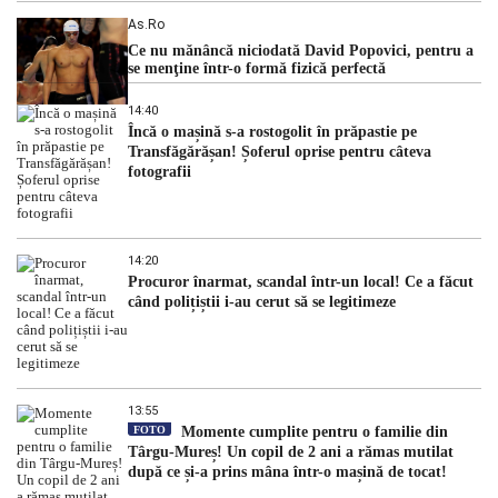
As.ro
Ce nu mănâncă niciodată David Popovici, pentru a
se menţine într-o formă fizică perfectă
14:40
Încă o mașină s-a rostogolit în prăpastie pe
Transfăgărășan! Șoferul oprise pentru câteva
fotografii
14:20
Procuror înarmat, scandal într-un local! Ce a făcut
când polițiștii i-au cerut să se legitimeze
13:55
FOTO
Momente cumplite pentru o familie din
Târgu-Mureș! Un copil de 2 ani a rămas mutilat
după ce și-a prins mâna într-o mașină de tocat!