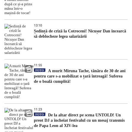
13:10
Ședință de criză la Cotroceni! Nicușor Dan încearcă
să deblocheze legea salarizării
11:55
FOTO
A murit Miruna Tache, tânăra de 30 de ani
pentru care s-a mobilizat o țară întreagă! Suferea
de o boală cumplită!
11:23
FOTO
De la altar direct pe scena UNTOLD! Un
preot DJ a încheiat festivalul cu un mesaj transmis
de Papa Leon al XIV-lea