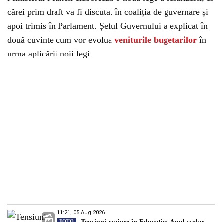
cărei prim draft va fi discutat în coaliția de guvernare și
apoi trimis în Parlament. Șeful Guvernului a explicat în
două cuvinte cum vor evolua
veniturile bugetarilor
în
urma aplicării noii legi.
11:21, 05 Aug 2026
FOTO
Tensiuni majore în Educație: Anul școlar