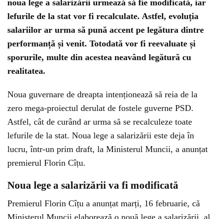
noua lege a salarizării urmează să fie modificată, iar
lefurile de la stat vor fi recalculate. Astfel, evoluția
salariilor ar urma să pună accent pe legătura dintre
performanță și venit. Totodată vor fi reevaluate și
sporurile, multe din acestea neavând legătură cu
realitatea.
Noua guvernare de dreapta intenționează să reia de la
zero mega-proiectul derulat de fostele guverne PSD.
Astfel, cât de curând ar urma să se recalculeze toate
lefurile de la stat. Noua lege a salarizării este deja în
lucru, într-un prim draft, la Ministerul Muncii, a anunțat
premierul Florin Cîțu.
Noua lege a salarizării va fi modificată
Premierul Florin Cîțu a anunțat marți, 16 februarie, că
Ministerul Muncii elaborează o nouă lege a salarizării, al