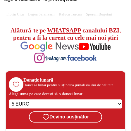
Florin Citu
Legea Salarizarii
Raluca Turcan
Sporuri Bugetari
Alătură-te pe
WHATSAPP
canalului BZI,
pentru a fi la curent cu cele mai noi știri
Donație lunară
Donează lunar pentru susținerea jurnalismului de calitate
Alege suma pe care dorești să o donezi lunar
Devino susținător