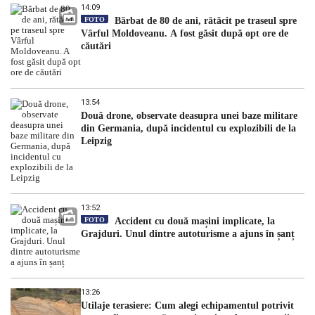
14:09
FOTO
Bărbat de 80 de ani, rătăcit pe traseul spre
Vârful Moldoveanu. A fost găsit după opt ore de
căutări
13:54
Două drone, observate deasupra unei baze militare
din Germania, după incidentul cu explozibili de la
Leipzig
13:52
FOTO
Accident cu două mașini implicate, la
Grajduri. Unul dintre autoturisme a ajuns în șanț
13:26
Utilaje terasiere: Cum alegi echipamentul potrivit