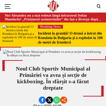
Nici Alexandra nu a mai rezistat lângă infractorul Ștefan
Manolache! „Prințișorul taximetriștilor” din Iași a divorţat după
doi ani de căsnicie
Breaking News
Incident la graniță! O dronă a intrat din
România în Bulgaria şi a explodat la 100
de metri de frontieră
Noul Club Sportiv Municipal al
Primăriei va avea și secție de
kickboxing. În sfârșit s-a făcut
dreptate