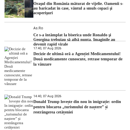
Oraşul din România măturat de vijelie. Oamenii s-
au baricadat în case, vântul a smuls copaci şi
acoperişuri
As.ro
Ce s-a întâmplat la biserica unde Ronaldo şi
Georgina trebuiau să aibă nunta. Imaginile au
devenit rapid virale
17:40, 07 Aug 2026
Decizie de ultimă oră a Agenției Medicamentului!
Două medicamente cunoscute, retrase temporar de
la vânzare
14:40, 07 Aug 2026
Donald Trump lovește din nou în imigrație: ordin
pentru blocarea „turismului de naștere” și
restrângerea cetățeniei