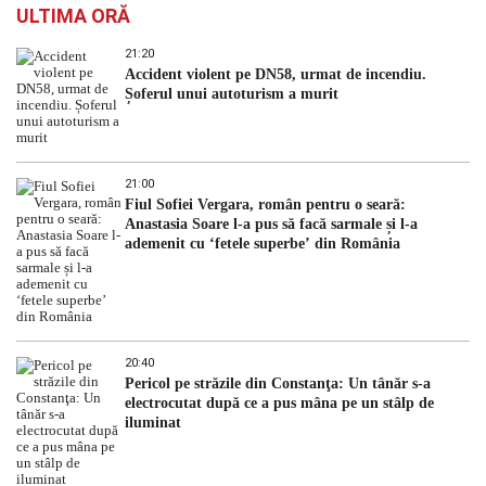
ULTIMA ORĂ
21:20
Accident violent pe DN58, urmat de incendiu.
Șoferul unui autoturism a murit
21:00
Fiul Sofiei Vergara, român pentru o seară:
Anastasia Soare l-a pus să facă sarmale și l-a
ademenit cu ‘fetele superbe’ din România
20:40
Pericol pe străzile din Constanţa: Un tânăr s-a
electrocutat după ce a pus mâna pe un stâlp de
iluminat