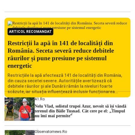
ARTICOL RECOMANDAT
Restricții la apă în 141 de localități din
România. Seceta severă reduce debitele
râurilor și pune presiune pe sistemul
energetic
Restricțiile la apă afectează 141 de localități din România,
din cauza secetei severe. Autoritățile avertizează că
debitele râurilor și ale Dunării rămân la niveluri foarte
scăzute, iar situația influențează inclusiv funcționarea
Centralei Nucleare de la Cernavodă. România se confruntă
A1.ro
cu una dintre cele mai dificile perioade din punct de vedere
Nelu Vlad, solistul trupei Azur, nevoit să își vândă
hidrologic din ultimii ani. Lipsa […]
terenul din Băile Tușnad. Cât cere pe el: „Timpul
nu îmi mai permite”
Observatornews.ro