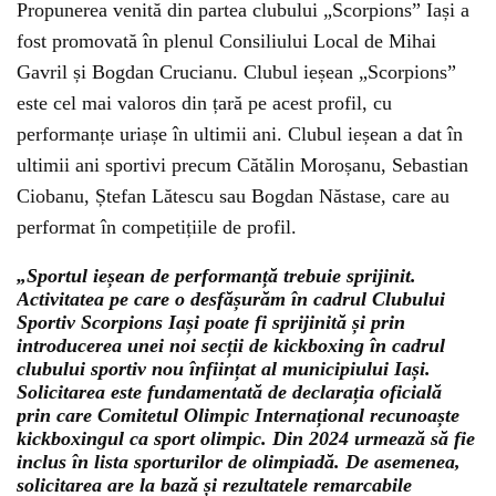
Propunerea venită din partea clubului „Scorpions” Iași a
fost promovată în plenul Consiliului Local de Mihai
Gavril și Bogdan Crucianu. Clubul ieșean „Scorpions”
este cel mai valoros din țară pe acest profil, cu
performanțe uriașe în ultimii ani. Clubul ieșean a dat în
ultimii ani sportivi precum Cătălin Moroșanu, Sebastian
Ciobanu, Ștefan Lătescu sau Bogdan Năstase, care au
performat în competițiile de profil.
„Sportul ieșean de performanță trebuie sprijinit.
Activitatea pe care o desfășurăm în cadrul Clubului
Sportiv Scorpions Iași poate fi sprijinită și prin
introducerea unei noi secții de kickboxing în cadrul
clubului sportiv nou înființat al municipiului Iași.
Solicitarea este fundamentată de declarația oficială
prin care Comitetul Olimpic Internațional recunoaște
kickboxingul ca sport olimpic. Din 2024 urmează să fie
inclus în lista sporturilor de olimpiadă. De asemenea,
solicitarea are la bază și rezultatele remarcabile