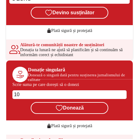
Devino susținător
Plată sigură și protejată
Alătură-te comunității noastre de susținători
Donația ta lunară ne ajută să planificăm și să continuăm să
informăm corect și echidistant
Donație singulară
Donează o singură dată pentru susținerea jurnalismului de
calitate
Scrie suma pe care dorești să o donezi
Donează
Plată sigură și protejată