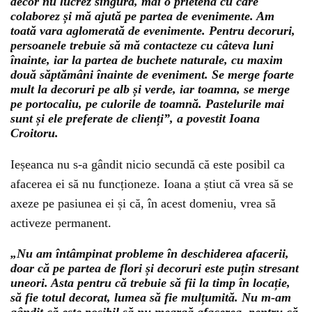
decor nu lucrez singură, mai o prietenă cu care
colaborez și mă ajută pe partea de evenimente. Am
toată vara aglomerată de evenimente. Pentru decoruri,
persoanele trebuie să mă contacteze cu câteva luni
înainte, iar la partea de buchete naturale, cu maxim
două săptămâni înainte de eveniment. Se merge foarte
mult la decoruri pe alb și verde, iar toamna, se merge
pe portocaliu, pe culorile de toamnă. Pastelurile mai
sunt și ele preferate de clienți”, a povestit Ioana
Croitoru.
Ieșeanca nu s-a gândit nicio secundă că este posibil ca
afacerea ei să nu funcționeze. Ioana a știut că vrea să se
axeze pe pasiunea ei și că, în acest domeniu, vrea să
activeze permanent.
„Nu am întâmpinat probleme în deschiderea afacerii,
doar că pe partea de flori și decoruri este puțin stresant
uneori. Asta pentru că trebuie să fii la timp în locație,
să fie totul decorat, lumea să fie mulțumită. Nu m-am