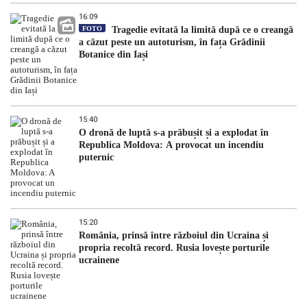
16:09
FOTO
Tragedie evitată la limită după ce o creangă
a căzut peste un autoturism, în fața Grădinii
Botanice din Iași
15:40
O dronă de luptă s-a prăbușit și a explodat în
Republica Moldova: A provocat un incendiu
puternic
15:20
România, prinsă între războiul din Ucraina și
propria recoltă record. Rusia lovește porturile
ucrainene