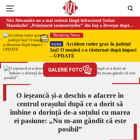
Nici Alexandra nu a mai rezistat lângă infractorul Ștefan
Manolache! „Prințișorul taximetriștilor” din Iași a divorţat după
doi ani de căsnicie
Breaking News
Accident rutier grav în județul
FOTO
Iași! O mașină s-a răsturnat după impact
– UPDATE
GALERIE FOTO
35
O ieșeancă și-a deschis o afacere în
centrul orașului după ce a dorit să
îmbine o dorință de-a soțului cu marea
ei pasiune: „Nu m-am gândit că este
posibil”