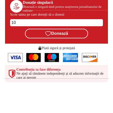
Donație singulară
Donează o singură dată pentru susținerea jurnalismului de
calitate
Scrie suma pe care dorești să o donezi
Donează
Plată sigură și protejată
Contribuția ta face diferența
Ne ajuți să rămânem independenți și să aducem informații de
care ai nevoie