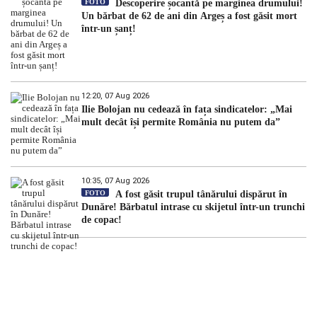
FOTO
Descoperire șocantă pe marginea drumului!
Un bărbat de 62 de ani din Argeș a fost găsit mort
într-un șanț!
12:20, 07 Aug 2026
Ilie Bolojan nu cedează în fața sindicatelor: „Mai
mult decât își permite România nu putem da”
10:35, 07 Aug 2026
FOTO
A fost găsit trupul tânărului dispărut în
Dunăre! Bărbatul intrase cu skijetul într-un trunchi
de copac!