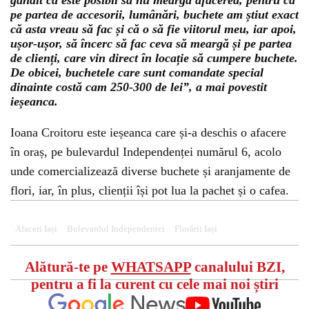
gândit că este posibil să nu meargă afacerea, pentru că
pe partea de accesorii, lumânări, buchete am știut exact
că asta vreau să fac și că o să fie viitorul meu, iar apoi,
ușor-ușor, să încerc să fac ceva să meargă și pe partea
de clienți, care vin direct în locație să cumpere buchete.
De obicei, buchetele care sunt comandate special
dinainte costă cam 250-300 de lei”, a mai povestit
ieșeanca.
Ioana Croitoru este ieșeanca care și-a deschis o afacere
în oraș, pe bulevardul Independenței numărul 6, acolo
unde comercializează diverse buchete și aranjamente de
flori, iar, în plus, clienții își pot lua la pachet și o cafea.
Afaceri Iași
Bulevardul Independentei
Florării Iași
Alătură-te pe
WHATSAPP
canalului BZI,
pentru a fi la curent cu cele mai noi știri