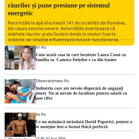
râurilor și pune presiune pe sistemul
energetic
Restricțiile la apă afectează 141 de localități din România,
din cauza secetei severe. Autoritățile avertizează că
debitele râurilor și ale Dunării rămân la niveluri foarte
scăzute, iar situația influențează inclusiv funcționarea
Centralei Nucleare de la Cernavodă. România se confruntă
A1.ro
cu una dintre cele mai dificile perioade din punct de vedere
Cum arată casa în care locuiește Laura Cosoi cu
hidrologic din ultimii ani. Lipsa […]
familia sa. Camera fetițelor e ca din basme
Observatornews.ro
Industria care are nevoie disperată de angajaţi
tineri. Nu ai nevoie de facultate pentru salarii cu
şase cifre
As.ro
Ce nu mănâncă niciodată David Popovici, pentru a
se menţine într-o formă fizică perfectă
17:40, 07 Aug 2026