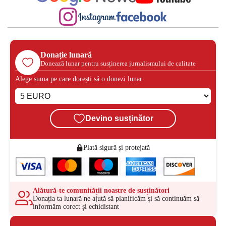
Donație lunară
Donează lunar pentru susținerea jurnalismului de calitate
Alege suma pe care dorești să o donezi lunar
Devino susținător
Plată sigură și protejată
Alătură-te comunității noastre de susținători
Donația ta lunară ne ajută să planificăm și să continuăm să
informăm corect și echidistant