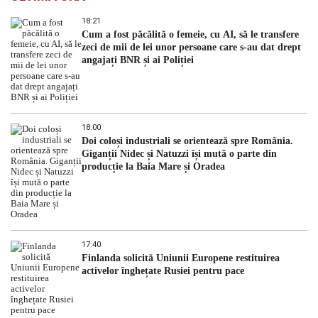
18:21
Cum a fost păcălită o femeie, cu AI, să le transfere
zeci de mii de lei unor persoane care s-au dat drept
angajați BNR și ai Poliției
18:00
Doi coloși industriali se orientează spre România.
Giganții Nidec și Natuzzi își mută o parte din
producție la Baia Mare și Oradea
17:40
Finlanda solicită Uniunii Europene restituirea
activelor înghețate Rusiei pentru pace