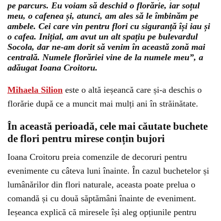
pe parcurs. Eu voiam să deschid o florărie, iar soțul
meu, o cafenea și, atunci, am ales să le îmbinăm pe
ambele. Cei care vin pentru flori cu siguranță își iau și
o cafea. Inițial, am avut un alt spațiu pe bulevardul
Socola, dar ne-am dorit să venim în această zonă mai
centrală. Numele florăriei vine de la numele meu”, a
adăugat Ioana Croitoru.
Mihaela Silion
este o altă ieșeancă care și-a deschis o
florărie după ce a muncit mai mulți ani în străinătate.
În această perioadă, cele mai căutate buchete
de flori pentru mirese conțin bujori
Ioana Croitoru preia comenzile de decoruri pentru
evenimente cu câteva luni înainte. În cazul buchetelor și
lumânărilor din flori naturale, aceasta poate prelua o
comandă și cu două săptămâni înainte de eveniment.
Ieșeanca explică că miresele își aleg opțiunile pentru