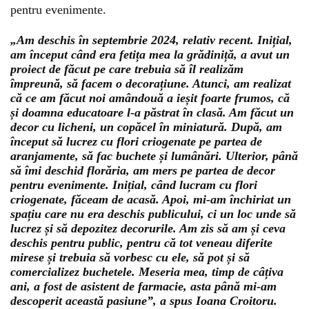
pentru evenimente.
„Am deschis în septembrie 2024, relativ recent. Inițial,
am început când era fetița mea la grădiniță, a avut un
proiect de făcut pe care trebuia să îl realizăm
împreună, să facem o decorațiune. Atunci, am realizat
că ce am făcut noi amândouă a ieșit foarte frumos, că
și doamna educatoare l-a păstrat în clasă. Am făcut un
decor cu licheni, un copăcel în miniatură. După, am
început să lucrez cu flori criogenate pe partea de
aranjamente, să fac buchete și lumânări. Ulterior, până
să îmi deschid florăria, am mers pe partea de decor
pentru evenimente. Inițial, când lucram cu flori
criogenate, făceam de acasă. Apoi, mi-am închiriat un
spațiu care nu era deschis publicului, ci un loc unde să
lucrez și să depozitez decorurile. Am zis să am și ceva
deschis pentru public, pentru că tot veneau diferite
mirese și trebuia să vorbesc cu ele, să pot și să
comercializez buchetele. Meseria mea, timp de câțiva
ani, a fost de asistent de farmacie, asta până mi-am
descoperit această pasiune”, a spus Ioana Croitoru.