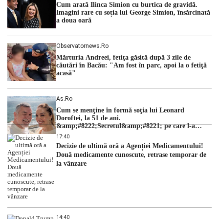
Cum arată Ilinca Simion cu burtica de gravidă.
hidrologic din ultimii ani. Lipsa […]
Imagini rare cu soția lui George Simion, însărcinată
a doua oară
Observatornews.ro
Mărturia Andreei, fetiţa găsită după 3 zile de
căutări în Bacău: "Am fost în parc, apoi la o fetiţă
acasă"
As.ro
Cum se menţine în formă soţia lui Leonard
Doroftei, la 51 de ani.
&amp;#8222;Secretul&amp;#8221; pe care l-a
dezvăluit
17:40
Decizie de ultimă oră a Agenției Medicamentului!
Două medicamente cunoscute, retrase temporar de
la vânzare
14:40