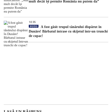
mult decât își permite România nu putem da”
10:35
FOTO
A fost găsit trupul tânărului dispărut în
Dunăre! Bărbatul intrase cu skijetul într-un trunchi
de copac!
LASĂ UN RĂSPUNS