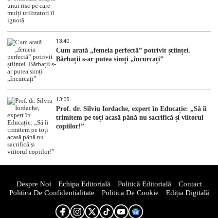
13:40
Cum arată „femeia perfectă” potrivit științei.
Bărbații s-ar putea simți „încurcați”
13:05
Prof. dr. Silviu Iordache, expert în Educație: „Să îi
trimitem pe toți acasă până nu sacrifică și viitorul
copiilor!”
Despre Noi
Echipa Editorială
Politică Editorială
Contact
Politica De Confidentialitate
Politica De Cookie
Ediția Digitală