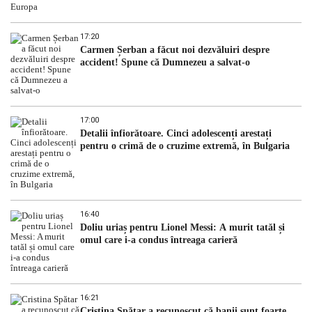
17:20
Carmen Șerban a făcut noi dezvăluiri despre
accident! Spune că Dumnezeu a salvat-o
17:00
Detalii înfiorătoare. Cinci adolescenți arestați
pentru o crimă de o cruzime extremă, în Bulgaria
16:40
Doliu uriaș pentru Lionel Messi: A murit tatăl și
omul care i-a condus întreaga carieră
16:21
Cristina Spătar a recunoscut că banii sunt foarte