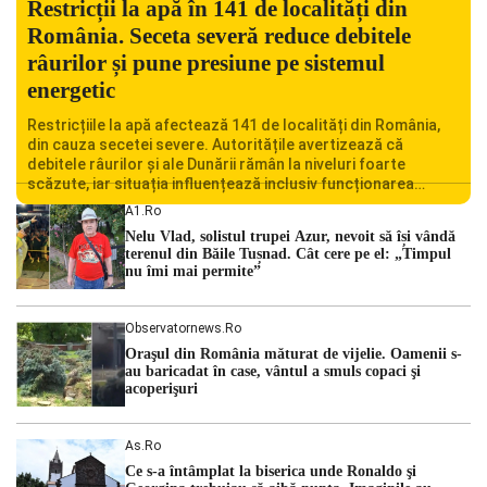
Restricții la apă în 141 de localități din
România. Seceta severă reduce debitele
râurilor și pune presiune pe sistemul
energetic
Restricțiile la apă afectează 141 de localități din România,
din cauza secetei severe. Autoritățile avertizează că
debitele râurilor și ale Dunării rămân la niveluri foarte
scăzute, iar situația influențează inclusiv funcționarea
Centralei Nucleare de la Cernavodă. România se confruntă
A1.ro
cu una dintre cele mai dificile perioade din punct de vedere
Nelu Vlad, solistul trupei Azur, nevoit să își vândă
hidrologic din ultimii ani. Lipsa […]
terenul din Băile Tușnad. Cât cere pe el: „Timpul
nu îmi mai permite”
Observatornews.ro
Oraşul din România măturat de vijelie. Oamenii s-
au baricadat în case, vântul a smuls copaci şi
acoperişuri
As.ro
Ce s-a întâmplat la biserica unde Ronaldo şi