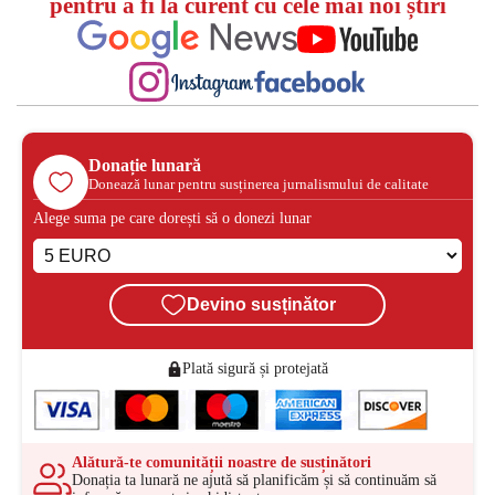
pentru a fi la curent cu cele mai noi știri
Donație lunară
Donează lunar pentru susținerea jurnalismului de calitate
Alege suma pe care dorești să o donezi lunar
Devino susținător
Plată sigură și protejată
Alătură-te comunității noastre de susținători
Donația ta lunară ne ajută să planificăm și să continuăm să