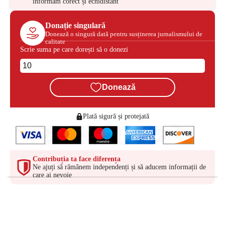
informăm corect și echidistant
Donație singulară
Donează o singură dată pentru susținerea jurnalismului de
calitate
Scrie suma pe care dorești să o donezi
Donează
Plată sigură și protejată
Contribuția ta face diferența
Ne ajuți să rămânem independenți și să aducem informații de
care ai nevoie