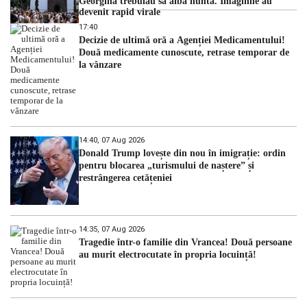
Georgina trebuiau să aibă nunta. Imaginile au
devenit rapid virale
17:40
Decizie de ultimă oră a Agenției Medicamentului!
Două medicamente cunoscute, retrase temporar de
la vânzare
14:40, 07 Aug 2026
Donald Trump lovește din nou în imigrație: ordin
pentru blocarea „turismului de naștere” și
restrângerea cetățeniei
14:35, 07 Aug 2026
Tragedie într-o familie din Vrancea! Două persoane
au murit electrocutate în propria locuință!