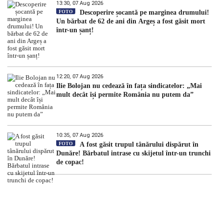
13:30, 07 Aug 2026
FOTO
Descoperire șocantă pe marginea drumului!
Un bărbat de 62 de ani din Argeș a fost găsit mort
într-un șanț!
12:20, 07 Aug 2026
Ilie Bolojan nu cedează în fața sindicatelor: „Mai
mult decât își permite România nu putem da”
10:35, 07 Aug 2026
FOTO
A fost găsit trupul tânărului dispărut în
Dunăre! Bărbatul intrase cu skijetul într-un trunchi
de copac!