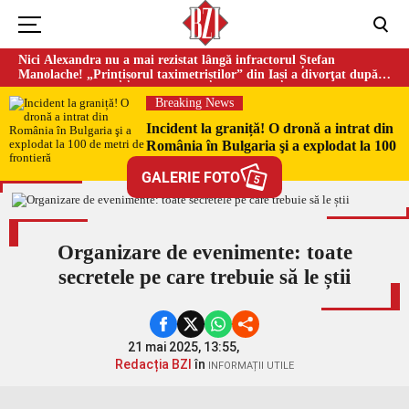
Nici Alexandra nu a mai rezistat lângă infractorul Ștefan
Manolache! „Prințișorul taximetriștilor” din Iași a divorţat după
doi ani de căsnicie
Breaking News
Incident la graniță! O dronă a intrat din
România în Bulgaria şi a explodat la 100
de metri de frontieră
GALERIE FOTO
5
Organizare de evenimente: toate
secretele pe care trebuie să le știi
21 mai 2025, 13:55,
Redacția BZI
în
INFORMAȚII UTILE