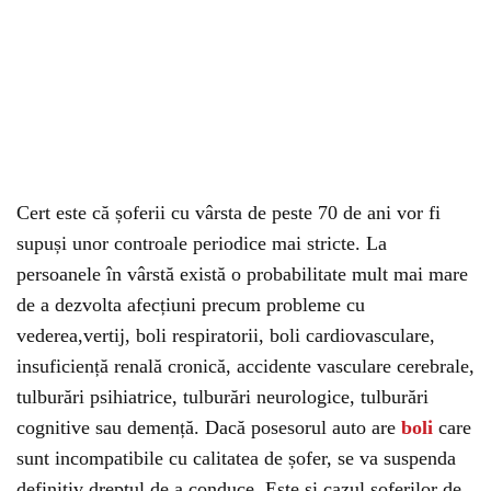
Cert este că șoferii cu vârsta de peste 70 de ani vor fi
supuși unor controale periodice mai stricte. La
persoanele în vârstă există o probabilitate mult mai mare
de a dezvolta afecțiuni precum probleme cu
vederea,vertij, boli respiratorii, boli cardiovasculare,
insuficiență renală cronică, accidente vasculare cerebrale,
tulburări psihiatrice, tulburări neurologice, tulburări
cognitive sau demență. Dacă posesorul auto are
boli
care
sunt incompatibile cu calitatea de șofer, se va suspenda
definitiv dreptul de a conduce. Este și cazul șoferilor de