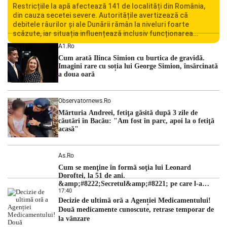
Restricțiile la apă afectează 141 de localități din România,
din cauza secetei severe. Autoritățile avertizează că
debitele râurilor și ale Dunării rămân la niveluri foarte
scăzute, iar situația influențează inclusiv funcționarea
Centralei Nucleare de la Cernavodă. România se confruntă
A1.ro
cu una dintre cele mai dificile perioade din punct de vedere
Cum arată Ilinca Simion cu burtica de gravidă.
hidrologic din ultimii ani. Lipsa […]
Imagini rare cu soția lui George Simion, însărcinată
a doua oară
Observatornews.ro
Mărturia Andreei, fetiţa găsită după 3 zile de
căutări în Bacău: "Am fost în parc, apoi la o fetiţă
acasă"
As.ro
Cum se menţine în formă soţia lui Leonard
Doroftei, la 51 de ani.
&amp;#8222;Secretul&amp;#8221; pe care l-a
17:40
dezvăluit
Decizie de ultimă oră a Agenției Medicamentului!
Două medicamente cunoscute, retrase temporar de
la vânzare