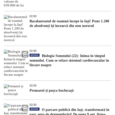
02:00
Bacalaureatul de toamnă începe la Iași! Peste 1.200
de absolvenți își încearcă din nou norocul
02:00
FOTO
Biologia Somnului (22): Inima în timpul
somnului. Cum se reface sistemul cardiovascular în
fiecare noapte
02:00
Premarul și pușca buclucașă
02:00
FOTO
O parcare publică din Iași, transformată în
parc auto de dezmembrări! De peste 9 ani, firma