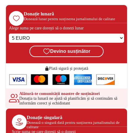
Donație lunară
Donează lunar pentru susținerea jurnalismului de calitate
Alege suma pe care dorești să o donezi lunar
Devino susținător
Plată sigură și protejată
Alătură-te comunității noastre de susținători
Donația ta lunară ne ajută să planificăm și să continuăm să
informăm corect și echidistant
Donație singulară
Donează o singură dată pentru susținerea jurnalismului de
calitate
Scrie suma pe care dorești să o donezi