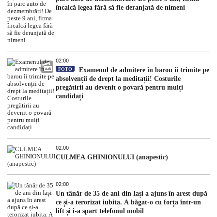
încalcă legea fără să fie deranjată de nimeni
02:00
FOTO
Examenul de admitere în barou îi trimite pe
absolvenții de drept la meditații! Costurile
pregătirii au devenit o povară pentru mulți
candidați
02:00
CULMEA GHINIONULUI (anapestic)
02:00
Un tânăr de 35 de ani din Iași a ajuns în arest după
ce și-a terorizat iubita. A băgat-o cu forța într-un
lift și i-a spart telefonul mobil