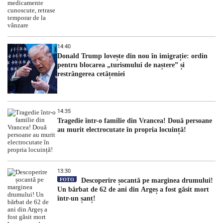
14:40
Donald Trump lovește din nou în imigrație: ordin
pentru blocarea „turismului de naștere” și
restrângerea cetățeniei
14:35
Tragedie într-o familie din Vrancea! Două persoane
au murit electrocutate în propria locuință!
13:30
FOTO
Descoperire șocantă pe marginea drumului!
Un bărbat de 62 de ani din Argeș a fost găsit mort
într-un șanț!