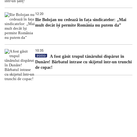
12:20
Ilie Bolojan nu cedează în fața sindicatelor: „Mai
mult decât își permite România nu putem da”
10:35
FOTO
A fost găsit trupul tânărului dispărut în
Dunăre! Bărbatul intrase cu skijetul într-un trunchi
de copac!