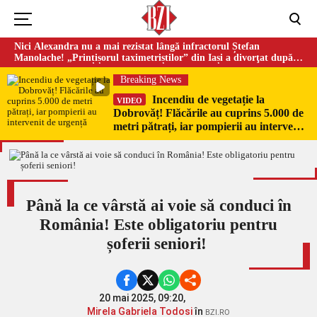
Nici Alexandra nu a mai rezistat lângă infractorul Ștefan
Manolache! „Prințișorul taximetriștilor” din Iași a divorţat după
doi ani de căsnicie
Breaking News
Incendiu de vegetație la
VIDEO
Dobrovăț! Flăcările au cuprins 5.000 de
metri pătrați, iar pompierii au intervenit
de urgență
Până la ce vârstă ai voie să conduci în
România! Este obligatoriu pentru
șoferii seniori!
20 mai 2025, 09:20,
Mirela Gabriela Todosi
în
BZI.RO