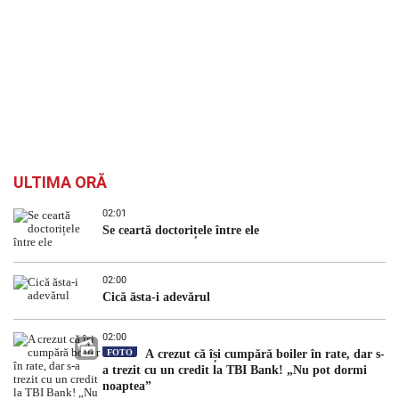
ULTIMA ORĂ
02:01
Se ceartă doctorițele între ele
02:00
Cică ăsta-i adevărul
02:00
FOTO
A crezut că își cumpără boiler în rate, dar s-
a trezit cu un credit la TBI Bank! „Nu pot dormi
noaptea”