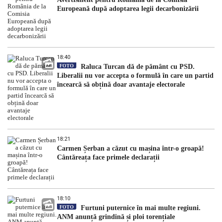
Europeană după adoptarea legii decarbonizării
18:40
FOTO
Raluca Turcan dă de pământ cu PSD.
Liberalii nu vor accepta o formulă în care un partid
încearcă să obțină doar avantaje electorale
18:21
Carmen Șerban a căzut cu mașina într-o groapă!
Cântăreața face primele declarații
18:10
FOTO
Furtuni puternice în mai multe regiuni.
ANM anunță grindină și ploi torențiale