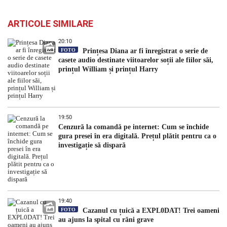
ARTICOLE SIMILARE
20:10
FOTO
Prințesa Diana ar fi înregistrat o serie de
casete audio destinate viitoarelor soții ale fiilor săi,
prințul William și prințul Harry
19:50
Cenzură la comandă pe internet: Cum se închide
gura presei în era digitală. Prețul plătit pentru ca o
investigație să dispară
19:40
FOTO
Cazanul cu țuică a EXPL0DAT! Trei oameni
au ajuns la spital cu răni grave