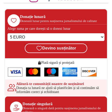
Donație lunară
Donează lunar pentru susținerea jurnalismului de calitate
Alege suma pe care dorești să o donezi lunar
Devino susținător
Plată sigură și protejată
Alătură-te comunității noastre de susținători
Donația ta lunară ne ajută să planificăm și să continuăm să
informăm corect și echidistant
Donație singulară
Donează o singură dată pentru susținerea jurnalismului de
calitate