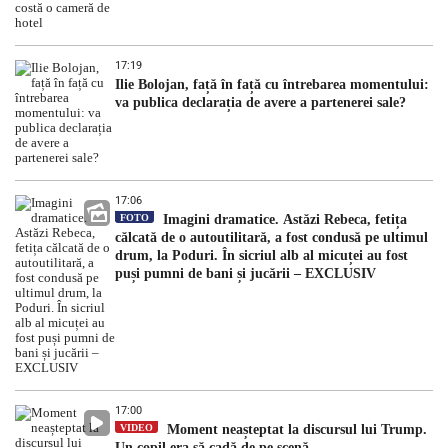
17:19
Ilie Bolojan, față în față cu întrebarea momentului:
va publica declarația de avere a partenerei sale?
17:06
FOTO
Imagini dramatice. Astăzi Rebeca, fetița
călcată de o autoutilitară, a fost condusă pe ultimul
drum, la Poduri. În sicriul alb al micuței au fost
puși pumni de bani și jucării – EXCLUSIV
17:00
VIDEO
Moment neașteptat la discursul lui Trump.
Un copil era să cadă de pe scenă