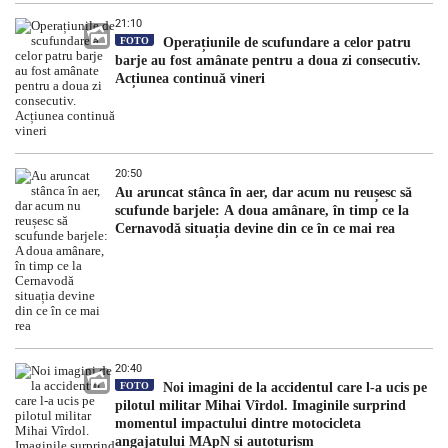
21:10
FOTO
Operațiunile de scufundare a celor patru
barje au fost amânate pentru a doua zi consecutiv.
Acțiunea continuă vineri
20:50
Au aruncat stânca în aer, dar acum nu reușesc să
scufunde barjele: A doua amânare, în timp ce la
Cernavodă situația devine din ce în ce mai rea
20:40
FOTO
Noi imagini de la accidentul care l-a ucis pe
pilotul militar Mihai Vîrdol. Imaginile surprind
momentul impactului dintre motocicleta
angajatului MApN și autoturism