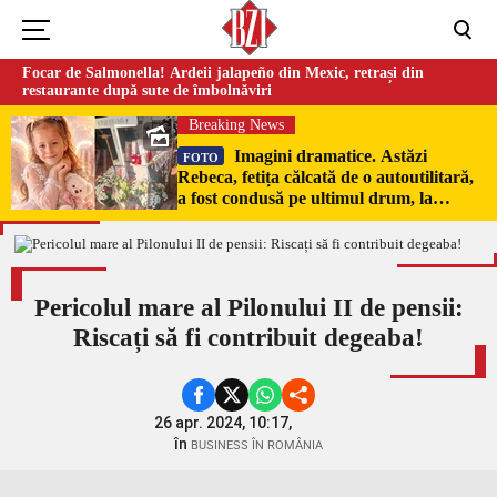
Focar de Salmonella! Ardeii jalapeño din Mexic, retrași din
restaurante după sute de îmbolnăviri
Breaking News
Imagini dramatice. Astăzi
FOTO
Rebeca, fetița călcată de o autoutilitară,
a fost condusă pe ultimul drum, la
Poduri. În sicriul alb al micuței au fost
puși pumni de bani și jucării –
EXCLUSIV
Pericolul mare al Pilonului II de pensii:
Riscați să fi contribuit degeaba!
26 apr. 2024, 10:17,
în
BUSINESS ÎN ROMÂNIA