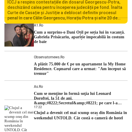
ÎCCJ a respins contestațiile din dosarul Georgescu-Potra,
deschizând calea pentru începerea judecății pe fond. Înalta
Curte de Casație și Justiție a deblocat definitiv procesul
penal în care Călin Georgescu, Horațiu Potra și alte 20 de
persoane sunt acuzați de acțiuni îndreptate împotriva
A1.ro
ordinii constituționale. În ședința din camera preliminară,
Cum a surprins-o Dani Oțil pe soția lui în vacanță.
judecătorii de la instanța supremă au […]
Gabriela Prisăcariu, apariție impecabilă în costum
de baie
Observatornews.ro
A plătit 75.000 de € pe un apartament la My Home
Residence. Coşmarul care a urmat: "Am început să
tremur"
As.ro
Cum se menţine în formă soţia lui Leonard
Doroftei, la 51 de ani.
&amp;#8222;Secretul&amp;#8221; pe care l-a
17:22
dezvăluit
Clujul a devenit cel mai scump oraș din România în
weekendul UNTOLD. Cât costă o cameră de hotel