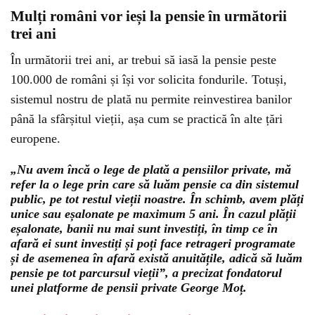
Mulți români vor ieși la pensie în următorii
trei ani
În următorii trei ani, ar trebui să iasă la pensie peste
100.000 de români și își vor solicita fondurile. Totuși,
sistemul nostru de plată nu permite reinvestirea banilor
până la sfârșitul vieții, așa cum se practică în alte țări
europene.
„Nu avem încă o lege de plată a pensiilor private, mă
refer la o lege prin care să luăm pensie ca din sistemul
public, pe tot restul vieții noastre. În schimb, avem plăți
unice sau eșalonate pe maximum 5 ani. În cazul plății
eșalonate, banii nu mai sunt investiți, în timp ce în
afară ei sunt investiți și poți face retrageri programate
și de asemenea în afară există anuitățile, adică să luăm
pensie pe tot parcursul vieții”, a precizat fondatorul
unei platforme de pensii private George Moț.