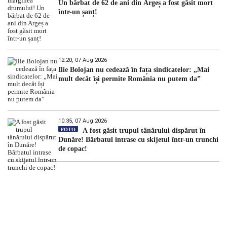
Un bărbat de 62 de ani din Argeș a fost găsit mort
într-un șanț!
12:20, 07 Aug 2026
Ilie Bolojan nu cedează în fața sindicatelor: „Mai
mult decât își permite România nu putem da”
10:35, 07 Aug 2026
FOTO
A fost găsit trupul tânărului dispărut în
Dunăre! Bărbatul intrase cu skijetul într-un trunchi
de copac!