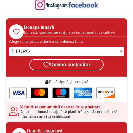
Donație lunară
Donează lunar pentru susținerea jurnalismului de calitate
Alege suma pe care dorești să o donezi lunar
Devino susținător
Plată sigură și protejată
Alătură-te comunității noastre de susținători
Donația ta lunară ne ajută să planificăm și să continuăm să
informăm corect și echidistant
Donație singulară