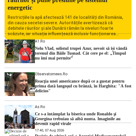
energetic
Restricțiile la apă afectează 141 de localități din România,
din cauza secetei severe. Autoritățile avertizează că
debitele râurilor și ale Dunării rămân la niveluri foarte
scăzute, iar situația influențează inclusiv funcționarea
Centralei Nucleare de la Cernavodă. România se confruntă
A1.ro
cu una dintre cele mai dificile perioade din punct de vedere
Nelu Vlad, solistul trupei Azur, nevoit să își vândă
hidrologic din ultimii ani. Lipsa […]
terenul din Băile Tușnad. Cât cere pe el: „Timpul
nu îmi mai permite”
Observatornews.ro
Reacţia unei americance după ce a gustat pentru
prima dată langoşul cu brânză, în Harghita: "A fost
delicios"
As.ro
Ce s-a întâmplat la biserica unde Ronaldo şi
Georgina trebuiau să aibă nunta. Imaginile au
devenit rapid virale
17:40, 07 Aug 2026