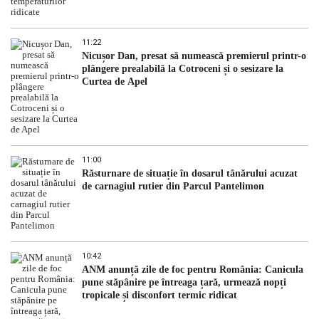
11:22
Nicușor Dan, presat să numească premierul printr-o
plângere prealabilă la Cotroceni și o sesizare la
Curtea de Apel
11:00
Răsturnare de situație în dosarul tânărului acuzat
de carnagiul rutier din Parcul Pantelimon
10:42
ANM anunță zile de foc pentru România: Canicula
pune stăpânire pe întreaga țară, urmează nopți
tropicale și disconfort termic ridicat