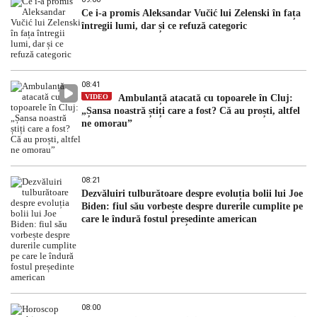
Ce i-a promis Aleksandar Vučić lui Zelenski în fața
întregii lumi, dar și ce refuză categoric
08:41
VIDEO
Ambulanță atacată cu topoarele în Cluj:
„Șansa noastră știți care a fost? Că au proști, altfel
ne omorau”
08:21
Dezvăluiri tulburătoare despre evoluția bolii lui Joe
Biden: fiul său vorbește despre durerile cumplite pe
care le îndură fostul președinte american
08:00