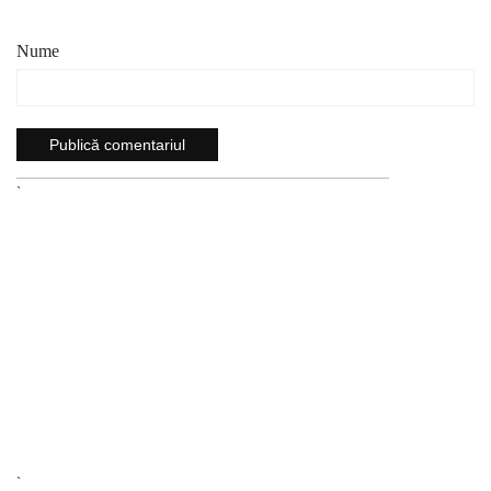
Nume
`
`