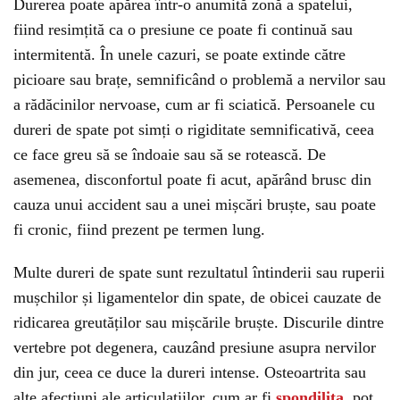
Durerea poate apărea într-o anumită zonă a spatelui,
fiind resimțită ca o presiune ce poate fi continuă sau
intermitentă. În unele cazuri, se poate extinde către
picioare sau brațe, semnificând o problemă a nervilor sau
a rădăcinilor nervoase, cum ar fi sciatică. Persoanele cu
dureri de spate pot simți o rigiditate semnificativă, ceea
ce face greu să se îndoaie sau să se rotească. De
asemenea, disconfortul poate fi acut, apărând brusc din
cauza unui accident sau a unei mișcări bruște, sau poate
fi cronic, fiind prezent pe termen lung.
Multe dureri de spate sunt rezultatul întinderii sau ruperii
mușchilor și ligamentelor din spate, de obicei cauzate de
ridicarea greutăților sau mișcările bruște. Discurile dintre
vertebre pot degenera, cauzând presiune asupra nervilor
din jur, ceea ce duce la dureri intense. Osteoartrita sau
alte afecțiuni ale articulațiilor, cum ar fi
spondilita
, pot