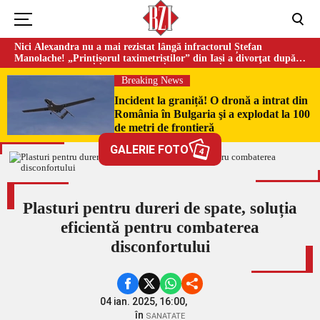
Nici Alexandra nu a mai rezistat lângă infractorul Ștefan
Manolache! „Prințișorul taximetriștilor” din Iași a divorţat după
doi ani de căsnicie
Breaking News
Incident la graniță! O dronă a intrat din
România în Bulgaria şi a explodat la 100
de metri de frontieră
GALERIE FOTO
4
Plasturi pentru dureri de spate, soluția
eficientă pentru combaterea
disconfortului
04 ian. 2025, 16:00,
în
SANATATE