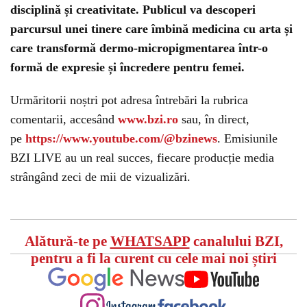
disciplină și creativitate. Publicul va descoperi
parcursul unei tinere care îmbină medicina cu arta și
care transformă dermo-micropigmentarea într-o
formă de expresie și încredere pentru femei.
Urmăritorii noștri pot adresa întrebări la rubrica
comentarii, accesând
www.bzi.ro
sau, în direct,
pe
https://www.youtube.com/@bzinews
. Emisiunile
BZI LIVE au un real succes, fiecare producție media
strângând zeci de mii de vizualizări.
Alătură-te pe
WHATSAPP
canalului BZI,
pentru a fi la curent cu cele mai noi știri