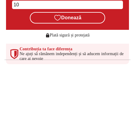
Donează
Plată sigură și protejată
Contribuția ta face diferența
Ne ajuți să rămânem independenți și să aducem informații de
care ai nevoie