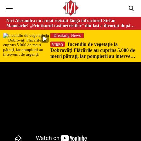
Nici Alexandra nu a mai rezistat lângă infractorul Ștefan
Manolache! „Prințișorul taximetriștilor” din Iași a divorţat după
doi ani de căsnicie
Breaking News
Incendiu de vegetație la
VIDEO
Dobrovăț! Flăcările au cuprins 5.000 de
metri pătrați, iar pompierii au intervenit
de urgență