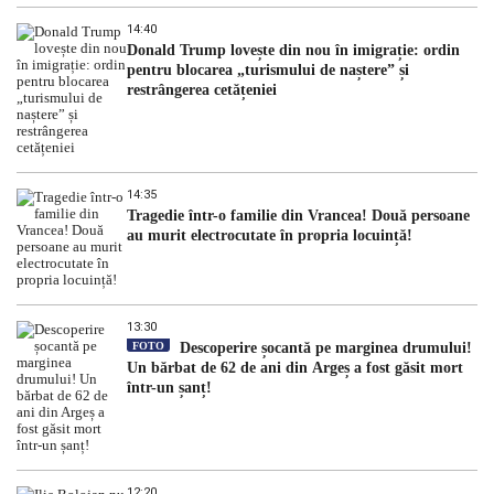
14:40
Donald Trump lovește din nou în imigrație: ordin
pentru blocarea „turismului de naștere” și
restrângerea cetățeniei
14:35
Tragedie într-o familie din Vrancea! Două persoane
au murit electrocutate în propria locuință!
13:30
FOTO
Descoperire șocantă pe marginea drumului!
Un bărbat de 62 de ani din Argeș a fost găsit mort
într-un șanț!
12:20