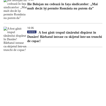
Ilie Bolojan nu cedează în fața sindicatelor: „Mai
mult decât își permite România nu putem da”
10:35
FOTO
A fost găsit trupul tânărului dispărut în
Dunăre! Bărbatul intrase cu skijetul într-un trunchi
de copac!