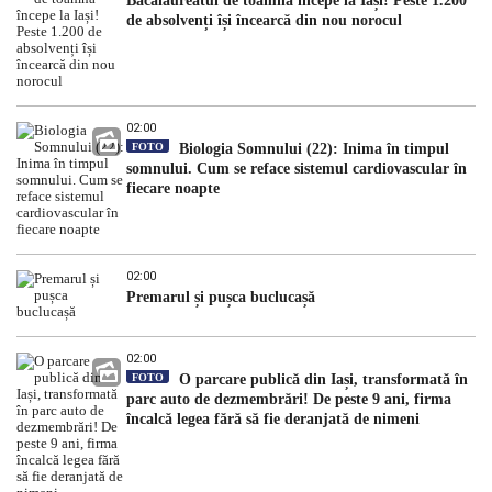
Bacalaureatul de toamnă începe la Iași! Peste 1.200
de absolvenți își încearcă din nou norocul
02:00
FOTO
Biologia Somnului (22): Inima în timpul
somnului. Cum se reface sistemul cardiovascular în
fiecare noapte
02:00
Premarul și pușca buclucașă
02:00
FOTO
O parcare publică din Iași, transformată în
parc auto de dezmembrări! De peste 9 ani, firma
încalcă legea fără să fie deranjată de nimeni