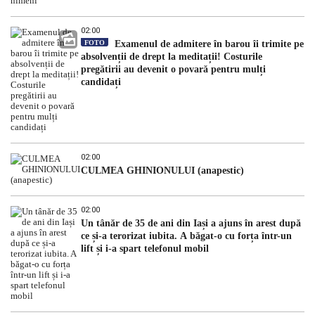
02:00
FOTO
Examenul de admitere în barou îi trimite pe
absolvenții de drept la meditații! Costurile
pregătirii au devenit o povară pentru mulți
candidați
02:00
CULMEA GHINIONULUI (anapestic)
02:00
Un tânăr de 35 de ani din Iași a ajuns în arest după
ce și-a terorizat iubita. A băgat-o cu forța într-un
lift și i-a spart telefonul mobil