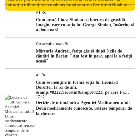
situația influențează inclusiv funcționarea Centralei Nucleare
de la Cernavodă. România se confruntă cu una dintre cele mai
A1.ro
dificile perioade din punct de vedere hidrologic din ultimii ani.
Cum arată Ilinca Simion cu burtica de gravidă.
Lipsa […]
Imagini rare cu soția lui George Simion, însărcinată
a doua oară
Observatornews.ro
Mărturia Andreei, fetiţa găsită după 3 zile de
căutări în Bacău: "Am fost în parc, apoi la o fetiţă
acasă"
As.ro
Cum se menţine în formă soţia lui Leonard
Doroftei, la 51 de ani.
&amp;#8222;Secretul&amp;#8221; pe care l-a
17:40
dezvăluit
Decizie de ultimă oră a Agenției Medicamentului!
Două medicamente cunoscute, retrase temporar de
la vânzare