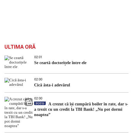
ULTIMA ORĂ
02:01
Se ceartă doctorițele între ele
02:00
Cică ăsta-i adevărul
02:00
FOTO
A crezut că își cumpără boiler în rate, dar s-
a trezit cu un credit la TBI Bank! „Nu pot dormi
noaptea”