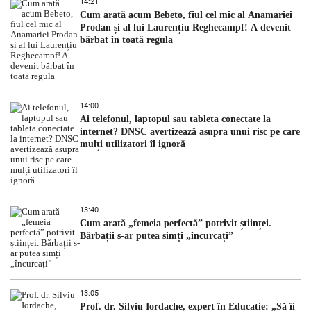
14:21
Cum arată acum Bebeto, fiul cel mic al Anamariei
Prodan și al lui Laurențiu Reghecampf! A devenit
bărbat în toată regula
14:00
Ai telefonul, laptopul sau tableta conectate la
internet? DNSC avertizează asupra unui risc pe care
mulți utilizatori îl ignoră
13:40
Cum arată „femeia perfectă” potrivit științei.
Bărbații s-ar putea simți „încurcați”
13:05
Prof. dr. Silviu Iordache, expert în Educație: „Să îi