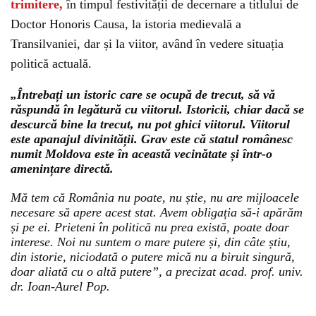
trimitere,
în timpul festivității de decernare a titlului de
Doctor Honoris Causa, la istoria medievală a
Transilvaniei, dar și la viitor, având în vedere situația
politică actuală.
„Întrebați un istoric care se ocupă de trecut, să vă
răspundă în legătură cu viitorul. Istoricii, chiar dacă se
descurcă bine la trecut, nu pot ghici viitorul. Viitorul
este apanajul divinității. Grav este că statul românesc
numit Moldova este în această vecinătate și într-o
amenințare directă.
Mă tem că România nu poate, nu știe, nu are mijloacele
necesare să apere acest stat. Avem obligația să-i apărăm
și pe ei. Prieteni în politică nu prea există, poate doar
interese. Noi nu suntem o mare putere și, din câte știu,
din istorie, niciodată o putere mică nu a biruit singură,
doar aliată cu o altă putere”, a precizat acad. prof. univ.
dr. Ioan-Aurel Pop.