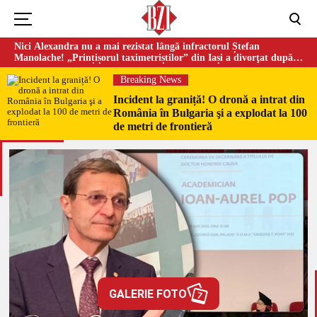
Nici Alexandra nu a mai rezistat lângă infractorul Ștefan
Manolache! „Prințișorul taximetriștilor” din Iași a divorţat după
doi ani de căsnicie
Breaking News
Incident la graniță! O dronă a intrat din
România în Bulgaria şi a explodat la 100
de metri de frontieră
GALERIE FOTO
7