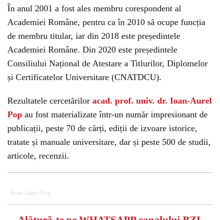
În anul 2001 a fost ales membru corespondent al
Academiei Române, pentru ca în 2010 să ocupe funcția
de membru titular, iar din 2018 este președintele
Academiei Române. Din 2020 este președintele
Consiliului Național de Atestare a Titlurilor, Diplomelor
și Certificatelor Universitare (CNATDCU).
Rezultatele cercetărilor
acad. prof. univ. dr. Ioan-Aurel
Pop
au fost materializate într-un număr impresionant de
publicații, peste 70 de cărți, ediții de izvoare istorice,
tratate și manuale universitare, dar și peste 500 de studii,
articole, recenzii.
Could not play video.
There was a problem trying to load the video.
Error code: html5_video:4
Ioan-Aurel Pop