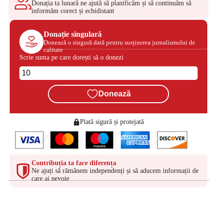
Donația ta lunară ne ajută să planificăm și să continuăm să
informăm corect și echidistant
Donație singulară
Donează o singură dată pentru susținerea jurnalismului de
calitate
Scrie suma pe care dorești să o donezi
Donează
Plată sigură și protejată
Contribuția ta face diferența
Ne ajuți să rămânem independenți și să aducem informații de
care ai nevoie