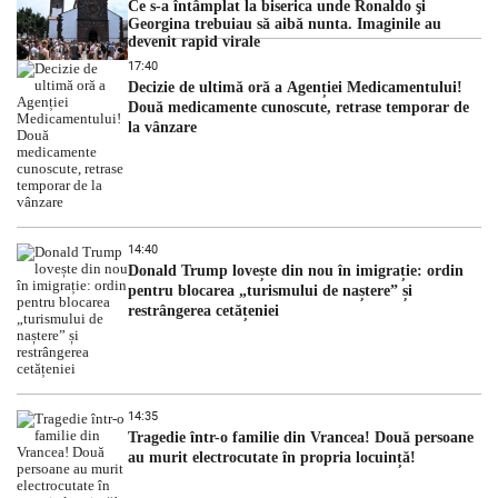
Ce s-a întâmplat la biserica unde Ronaldo şi
Georgina trebuiau să aibă nunta. Imaginile au
devenit rapid virale
17:40
Decizie de ultimă oră a Agenției Medicamentului!
Două medicamente cunoscute, retrase temporar de
la vânzare
14:40
Donald Trump lovește din nou în imigrație: ordin
pentru blocarea „turismului de naștere” și
restrângerea cetățeniei
14:35
Tragedie într-o familie din Vrancea! Două persoane
au murit electrocutate în propria locuință!