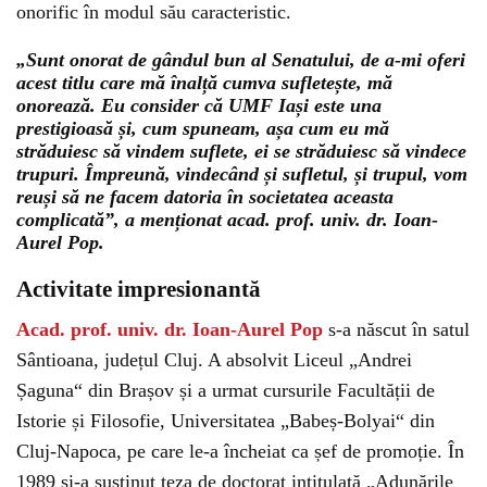
onorific în modul său caracteristic.
„Sunt onorat de gândul bun al Senatului, de a-mi oferi
acest titlu care mă înalță cumva sufletește, mă
onorează. Eu consider că UMF Iași este una
prestigioasă și, cum spuneam, așa cum eu mă
străduiesc să vindem suflete, ei se străduiesc să vindece
trupuri. Împreună, vindecând și sufletul, și trupul, vom
reuși să ne facem datoria în societatea aceasta
complicată”, a menționat acad. prof. univ. dr. Ioan-
Aurel Pop.
Activitate impresionantă
Acad. prof. univ. dr. Ioan-Aurel Pop
s-a născut în satul
Sântioana, județul Cluj. A absolvit Liceul „Andrei
Șaguna“ din Brașov și a urmat cursurile Facultății de
Istorie și Filosofie, Universitatea „Babeș-Bolyai“ din
Cluj-Napoca, pe care le-a încheiat ca șef de promoție. În
1989 și-a susținut teza de doctorat intitulată „Adunările