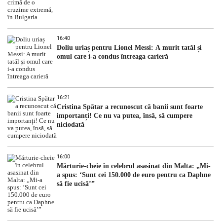
16:40
Doliu uriaș pentru Lionel Messi: A murit tatăl și
omul care i-a condus întreaga carieră
16:21
Cristina Spătar a recunoscut că banii sunt foarte
importanți! Ce nu va putea, însă, să cumpere
niciodată
16:00
Mărturie-cheie în celebrul asasinat din Malta: „Mi-
a spus: ‘Sunt cei 150.000 de euro pentru ca Daphne
să fie ucisă’”