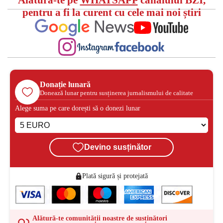
Alătură-te pe
WHATSAPP
canalului BZI,
pentru a fi la curent cu cele mai noi știri
Donație lunară
Donează lunar pentru susținerea jurnalismului de calitate
Alege suma pe care dorești să o donezi lunar
Devino susținător
Plată sigură și protejată
Alătură-te comunității noastre de susținători