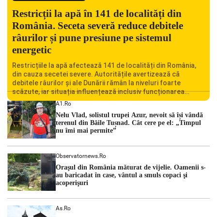
Restricții la apă în 141 de localități din
România. Seceta severă reduce debitele
râurilor și pune presiune pe sistemul
energetic
Restricțiile la apă afectează 141 de localități din România,
din cauza secetei severe. Autoritățile avertizează că
debitele râurilor și ale Dunării rămân la niveluri foarte
scăzute, iar situația influențează inclusiv funcționarea
Centralei Nucleare de la Cernavodă. România se confruntă
A1.ro
cu una dintre cele mai dificile perioade din punct de vedere
Nelu Vlad, solistul trupei Azur, nevoit să își vândă
hidrologic din ultimii ani. Lipsa […]
terenul din Băile Tușnad. Cât cere pe el: „Timpul
nu îmi mai permite”
Observatornews.ro
Oraşul din România măturat de vijelie. Oamenii s-
au baricadat în case, vântul a smuls copaci şi
acoperişuri
As.ro