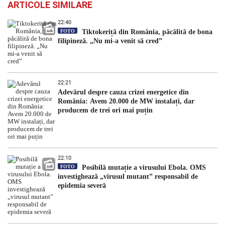
ARTICOLE SIMILARE
22:40
FOTO
Tiktokeriță din România, păcălită de bona
filipineză. „Nu mi-a venit să cred”
22:21
Adevărul despre cauza crizei energetice din
România: Avem 20.000 de MW instalați, dar
producem de trei ori mai puțin
22:10
FOTO
Posibilă mutație a virusului Ebola. OMS
investighează „virusul mutant” responsabil de
epidemia severă