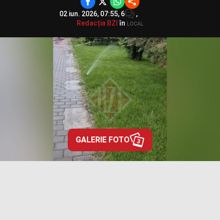
02 iun. 2026, 07:55,
6
,
Redacția BZI
în
LOCAL
GALERIE FOTO
3