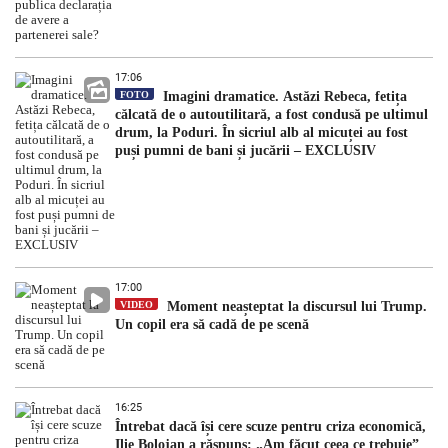
17:06
FOTO
Imagini dramatice. Astăzi Rebeca, fetița
călcată de o autoutilitară, a fost condusă pe ultimul
drum, la Poduri. În sicriul alb al micuței au fost
puși pumni de bani și jucării – EXCLUSIV
17:00
VIDEO
Moment neașteptat la discursul lui Trump.
Un copil era să cadă de pe scenă
16:25
Întrebat dacă își cere scuze pentru criza economică,
Ilie Bolojan a răspuns: „Am făcut ceea ce trebuie”