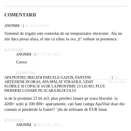
COMENTARII
ANONIM
08:41, 02.06.2026
Sistemul de irigatii este controlat de un temporizator electronic. Ala nu
stie daca ploua afara, el stie ca zilnic la ora „h” trebuie sa porneasca.
RĂSPUNDE
ANONIM
08:07, 03.06.2026
Corect
RĂSPUNDE
APA PENTRU IRIGATII PARCELE GAZON, FANTANI
15:44,
ARTEZIENE IN ORAS, APA SPALAT STRAZILE, UDAT
02.06.2026
FLORILE SI COPACII. IA DE LA PROSTIME 23 LEI M3, PLUS
PIERDERI LUNARE PE SCARA BLOCULUI.
ia de la prostime 23 lei m3, plus pierderi lunare pe scara blocului. la
4200+ scări și 100.000+ apartamente, cati bani castiga ApaVital doar din
consum si pierderile la fraieri? ‘jde de milioane de EUR lunar.
RĂSPUNDE
ANONIM
08:06, 03.06.2026