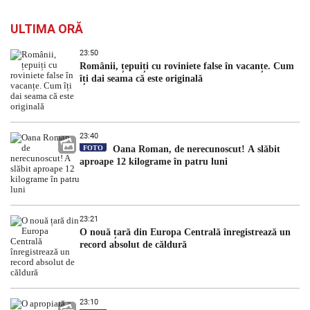
ULTIMA ORĂ
23:50
Românii, țepuiți cu roviniete false în vacanțe. Cum
îți dai seama că este originală
23:40
FOTO
Oana Roman, de nerecunoscut! A slăbit
aproape 12 kilograme în patru luni
23:21
O nouă țară din Europa Centrală înregistrează un
record absolut de căldură
23:10