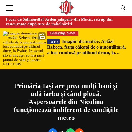
Focar de Salmonella! Ardeii jalapeño din Mexic, retrași din
restaurante după sute de îmbolnăviri
Breaking News
Imagini dramatice. Astăzi
FOTO
Rebeca, fetița călcată de o autoutilitară,
a fost condusă pe ultimul drum, la
Poduri. În sicriul alb al micuței au fost
Could not play video.
puși pumni de bani și jucării –
There was a problem trying to load the video.
EXCLUSIV
Error code: html5_video:4
Primăria Iași are prea mulți bani și
udă iarba și când plouă.
Aspersoarele din Nicolina
funcționează indiferent de condițiile
meteo