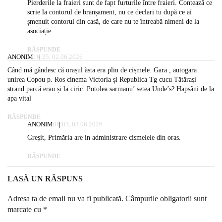
Pierderile la fraieri sunt de fapt furturile între fraieri. Contează ce
scrie la contorul de branșament, nu ce declari tu după ce ai
șmenuit contorul din casă, de care nu te întreabă nimeni de la
asociație
RĂSPUNDE
ANONIM
16:25, 02.06.2026
Când mă gândesc că orașul ăsta era plin de cișmele. Gara , autogara
unirea Copou p. Ros cinema Victoria și Republica Tg cucu Tătărași
strand parcă erau și la ciric. Potolea sarmanu’ setea.Unde’s? Hapsâni de la
apa vital
RĂSPUNDE
ANONIM
08:03, 03.06.2026
Greșit, Primăria are in administrare cismelele din oras.
RĂSPUNDE
LASĂ UN RĂSPUNS
Adresa ta de email nu va fi publicată.
Câmpurile obligatorii sunt
marcate cu
*