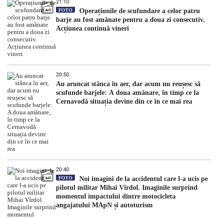
21:10
FOTO
Operațiunile de scufundare a celor patru
barje au fost amânate pentru a doua zi consecutiv.
Acțiunea continuă vineri
20:50
Au aruncat stânca în aer, dar acum nu reușesc să
scufunde barjele: A doua amânare, în timp ce la
Cernavodă situația devine din ce în ce mai rea
20:40
FOTO
Noi imagini de la accidentul care l-a ucis pe
pilotul militar Mihai Vîrdol. Imaginile surprind
momentul impactului dintre motocicleta
angajatului MApN și autoturism