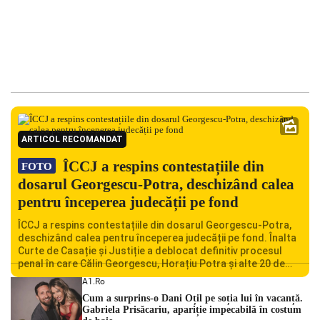
ARTICOL RECOMANDAT
ÎCCJ a respins contestațiile din
FOTO
dosarul Georgescu-Potra, deschizând calea
pentru începerea judecății pe fond
ÎCCJ a respins contestațiile din dosarul Georgescu-Potra,
deschizând calea pentru începerea judecății pe fond. Înalta
Curte de Casație și Justiție a deblocat definitiv procesul
penal în care Călin Georgescu, Horațiu Potra și alte 20 de
persoane sunt acuzați de acțiuni îndreptate împotriva
A1.ro
ordinii constituționale. În ședința din camera preliminară,
Cum a surprins-o Dani Oțil pe soția lui în vacanță.
judecătorii de la instanța supremă au […]
Gabriela Prisăcariu, apariție impecabilă în costum