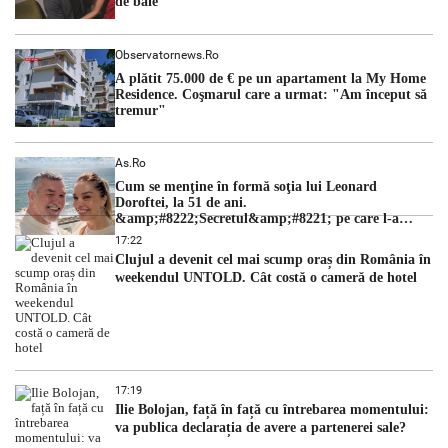
de baie
Observatornews.ro
A plătit 75.000 de € pe un apartament la My Home
Residence. Coşmarul care a urmat: "Am început să
tremur"
As.ro
Cum se menţine în formă soţia lui Leonard
Doroftei, la 51 de ani.
&amp;#8222;Secretul&amp;#8221; pe care l-a
dezvăluit
17:22
Clujul a devenit cel mai scump oraș din România în
weekendul UNTOLD. Cât costă o cameră de hotel
17:19
Ilie Bolojan, față în față cu întrebarea momentului:
va publica declarația de avere a partenerei sale?