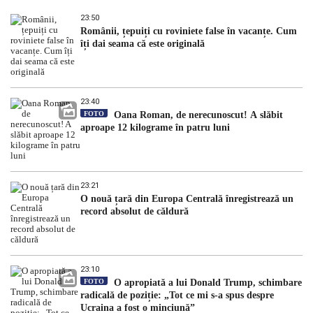
23:50
Românii, țepuiți cu roviniete false în vacanțe. Cum
îți dai seama că este originală
23:40
FOTO
Oana Roman, de nerecunoscut! A slăbit
aproape 12 kilograme în patru luni
23:21
O nouă țară din Europa Centrală înregistrează un
record absolut de căldură
23:10
FOTO
O apropiată a lui Donald Trump, schimbare
radicală de poziție: „Tot ce mi s-a spus despre
Ucraina a fost o minciună”