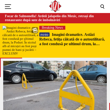
Focar de Salmonella! Ardeii jalapeño din Mexic, retrași din
restaurante după sute de îmbolnăviri
Breaking News
Imagini dramatice. Astăzi
FOTO
Rebeca, fetița călcată de o autoutilitară,
a fost condusă pe ultimul drum, la
Poduri. În sicriul alb al micuței au fost
puși pumni de bani și jucării –
EXCLUSIV