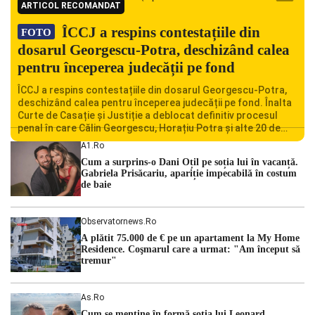
ARTICOL RECOMANDAT
ÎCCJ a respins contestațiile din
FOTO
dosarul Georgescu-Potra, deschizând calea
pentru începerea judecății pe fond
ÎCCJ a respins contestațiile din dosarul Georgescu-Potra,
deschizând calea pentru începerea judecății pe fond. Înalta
Curte de Casație și Justiție a deblocat definitiv procesul
penal în care Călin Georgescu, Horațiu Potra și alte 20 de
persoane sunt acuzați de acțiuni îndreptate împotriva
A1.ro
ordinii constituționale. În ședința din camera preliminară,
Cum a surprins-o Dani Oțil pe soția lui în vacanță.
judecătorii de la instanța supremă au […]
Gabriela Prisăcariu, apariție impecabilă în costum
de baie
Observatornews.ro
A plătit 75.000 de € pe un apartament la My Home
Residence. Coşmarul care a urmat: "Am început să
tremur"
As.ro
Cum se menţine în formă soţia lui Leonard