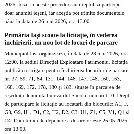
2026. Însă, la aceste proceduri au dreptul să participe
doar anumiți ieșeni, iar aceștia pot trimite documentele
până la data de 26 mai 2026, ora 13:00.
Primăria Iași scoate la licitație, în vederea
închirierii, un nou lot de locuri de parcare
Municipiul Iași organizează, în data de 28 mai 2026, ora
12:00, la sediul Direcției Exploatare Patrimoniu, licitația
publică cu strigare pentru închirierea locurilor de parcare
nr. 37, 59, 71, 84, 131, 144, 146, 147, 148, 160, 163,
168, 169, 172, 178, 180 și 183, situate în parcarea de
reședință denumită bulevardul Socola, numărul 10. Drept
de participare la licitație au locatarii din blocurile: A1, F,
G8, G9, H1, D1, C2, H2, D2, C3, U1, Z1, C5, V1, Q1 și
C4. Data limită de depunere a dosarelor este 26.05.2026,
ora 13:00.