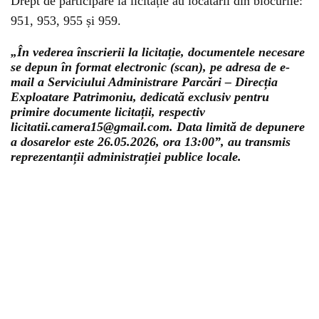
Drept de participare la licitație au locatarii din blocurile:
951, 953, 955 și 959.
„În vederea înscrierii la licitație, documentele necesare
se depun în format electronic (scan), pe adresa de e-
mail a Serviciului Administrare Parcări – Direcția
Exploatare Patrimoniu, dedicată exclusiv pentru
primire documente licitații, respectiv
licitatii.camera15@gmail.com. Data limită de depunere
a dosarelor este 26.05.2026, ora 13:00”, au transmis
reprezentanții administrației publice locale.