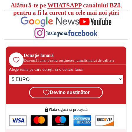
Alătură-te pe
WHATSAPP
canalului BZI,
pentru a fi la curent cu cele mai noi știri
Donație lunară
Donează lunar pentru susținerea jurnalismului de calitate
Alege suma pe care dorești să o donezi lunar
Devino susținător
Plată sigură și protejată