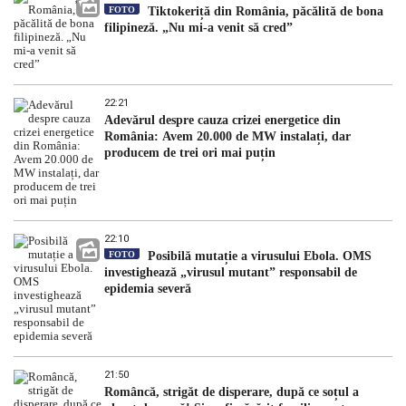
FOTO
Tiktokeriță din România, păcălită de bona
filipineză. „Nu mi-a venit să cred”
22:21
Adevărul despre cauza crizei energetice din
România: Avem 20.000 de MW instalați, dar
producem de trei ori mai puțin
22:10
FOTO
Posibilă mutație a virusului Ebola. OMS
investighează „virusul mutant” responsabil de
epidemia severă
21:50
Româncă, strigăt de disperare, după ce soțul a