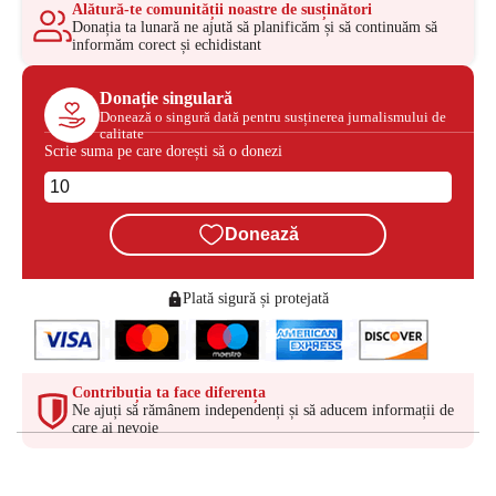
Alătură-te comunității noastre de susținători
Donația ta lunară ne ajută să planificăm și să continuăm să
informăm corect și echidistant
Donație singulară
Donează o singură dată pentru susținerea jurnalismului de
calitate
Scrie suma pe care dorești să o donezi
Donează
Plată sigură și protejată
Contribuția ta face diferența
Ne ajuți să rămânem independenți și să aducem informații de
care ai nevoie