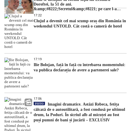
Doroftei, la 51 de ani.
&amp;#8222;Secretul&amp;#8221; pe care l-a
dezvăluit
17:22
Clujul a devenit cel mai scump oraș din România în
weekendul UNTOLD. Cât costă o cameră de hotel
17:19
Ilie Bolojan, față în față cu întrebarea momentului:
va publica declarația de avere a partenerei sale?
17:06
FOTO
Imagini dramatice. Astăzi Rebeca, fetița
călcată de o autoutilitară, a fost condusă pe ultimul
drum, la Poduri. În sicriul alb al micuței au fost
puși pumni de bani și jucării – EXCLUSIV