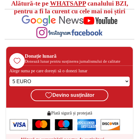
Alătură-te pe
WHATSAPP
canalului BZI,
pentru a fi la curent cu cele mai noi știri
Donație lunară
Donează lunar pentru susținerea jurnalismului de calitate
Alege suma pe care dorești să o donezi lunar
Devino susținător
Plată sigură și protejată