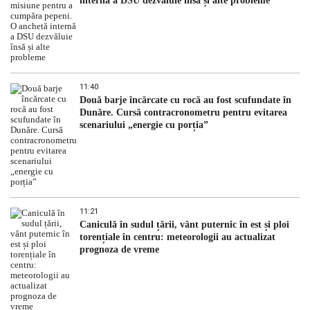
internă a DSU dezvăluie însă și alte probleme
11:40
Două barje încărcate cu rocă au fost scufundate în
Dunăre. Cursă contracronometru pentru evitarea
scenariului „energie cu porția”
11:21
Caniculă în sudul țării, vânt puternic în est și ploi
torențiale în centru: meteorologii au actualizat
prognoza de vreme