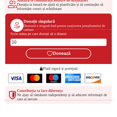
Alătură-te comunității noastre de susținători
Donația ta lunară ne ajută să planificăm și să continuăm să
informăm corect și echidistant
Donație singulară
Donează o singură dată pentru susținerea jurnalismului de
calitate
Scrie suma pe care dorești să o donezi
Donează
Plată sigură și protejată
Contribuția ta face diferența
Ne ajuți să rămânem independenți și să aducem informații de
care ai nevoie