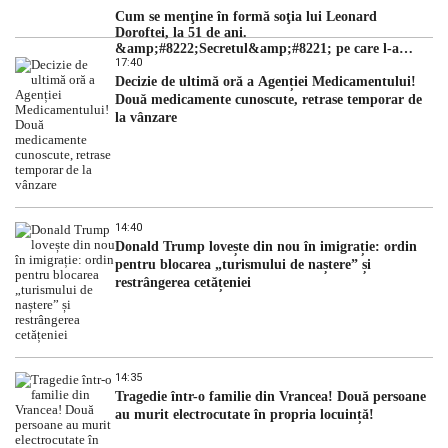
Cum se menţine în formă soţia lui Leonard
Doroftei, la 51 de ani.
&amp;#8222;Secretul&amp;#8221; pe care l-a
17:40
dezvăluit
Decizie de ultimă oră a Agenției Medicamentului!
Două medicamente cunoscute, retrase temporar de
la vânzare
14:40
Donald Trump lovește din nou în imigrație: ordin
pentru blocarea „turismului de naștere” și
restrângerea cetățeniei
14:35
Tragedie într-o familie din Vrancea! Două persoane
au murit electrocutate în propria locuință!