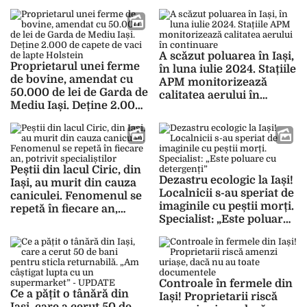
zona Cicoarei. Localnicii
metropolitană
sunt disperați: „Mi-a fost
frică”
A scăzut poluarea în Iași,
Proprietarul unei ferme
în luna iulie 2024. Stațiile
de bovine, amendat cu
APM monitorizează
50.000 de lei de Garda de
calitatea aerului în
Mediu Iași. Deține 2.000
continuare
de capete de vaci de lapte
Holstein
Peștii din lacul Ciric, din
Dezastru ecologic la Iași!
Iași, au murit din cauza
Localnicii s-au speriat de
caniculei. Fenomenul se
imaginile cu peștii morți.
repetă în fiecare an,
Specialist: „Este poluare
potrivit specialiștilor
cu detergenți”
Controale în fermele din
Ce a pățit o tânără din
Iași! Proprietarii riscă