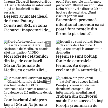
cumetrii și prietenii cu
iar măsura nu a fost
persoane influente
respectată
Deșeuri aruncate ilegal
Braconierii provoacă
de firma Patany
intenționat incendii ca să
Construct SRL, în zona
poată fura peștele din
Cicoarei! Inspectorii de
fermele piscicole?
la Garda de Mediu au
Ultimul incendiu din
intervenit după ce
Delta Moldovei a distrus
localnicii au făcut
20 de hectare de
sesizări
vegetație. „Sunt riscuri
Flori oferite cetățenilor
Ieșenii se simt poluați
pentru noi”
din Iași de comisarii
fonic de centralele
Gărzii Naționale de
termice. Au depus
Mediu, cu ocazia zilei
reclamații la autoritățile
instituției – VIDEO
de mediu
„Tabăra din pridvorul
Comisariatul Județean
satului” are succes la Iași.
Iași al Gărzii Naționale
Preoții și comisarii de