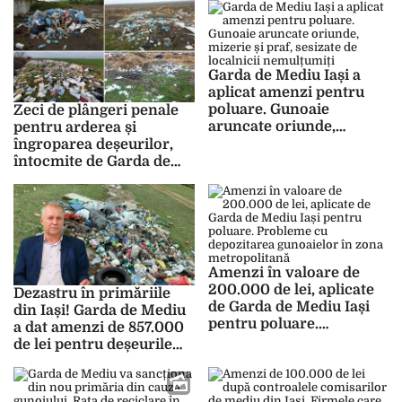
dăm jos” – FOTO
Garda de Mediu Iași a
aplicat amenzi pentru
poluare. Gunoaie
Zeci de plângeri penale
aruncate oriunde,
pentru arderea și
mizerie și praf, sesizate
îngroparea deșeurilor,
de localnicii nemulțumiți
întocmite de Garda de
Mediu Iași. Gheorghe
Bacușcă: „Sunt nereguli
grave”
Amenzi în valoare de
200.000 de lei, aplicate
Dezastru în primăriile
de Garda de Mediu Iași
din Iași! Garda de Mediu
pentru poluare.
a dat amenzi de 857.000
Probleme cu depozitarea
de lei pentru deșeurile
gunoaielor în zona
aruncate în câmp
metropolitană