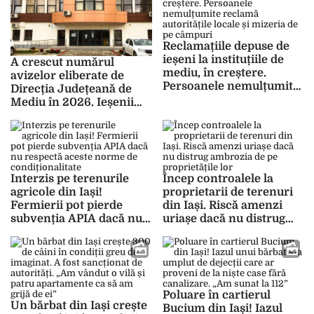
Reclamațiile depuse de
ieșeni la instituțiile de
A crescut numărul
mediu, în creștere.
avizelor eliberate de
Persoanele nemulțumite
Direcția Județeană de
reclamă autoritățile
Mediu în 2026. Ieșenii
locale și mizeria de pe
construiesc blocuri, iar
câmpuri
primarii din mediul rural
extind rețelele de
canalizare și de gaze
Interzis pe terenurile
Încep controalele la
agricole din Iași!
proprietarii de terenuri
Fermierii pot pierde
din Iași. Riscă amenzi
subvenția APIA dacă nu
uriașe dacă nu distrug
respectă aceste norme
ambrozia de pe
de condiționalitate
proprietățile lor
Poluare în cartierul
Un bărbat din Iași crește
Bucium din Iași! Iazul