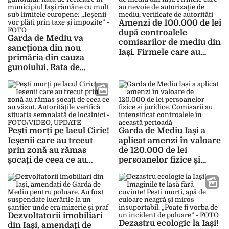
Amenzi de 100.000 de lei
după controalele
Garda de Mediu va
comisarilor de mediu din
sancționa din nou
Iași. Firmele care au
primăria din cauza
nevoie de autorizație de
gunoiului. Rata de
mediu, verificate de
reciclare în municipiul
autorități
Iași rămâne cu mult sub
limitele europene:
„Ieșenii vor plăti prin
taxe și impozite” – FOTO
Pești morți pe lacul Ciric!
Garda de Mediu Iași a
Ieșenii care au trecut
aplicat amenzi în valoare
prin zonă au rămas
de 120.000 de lei
șocați de ceea ce au
persoanelor fizice și
văzut. Autoritățile
juridice. Comisarii au
verifică situația
intensificat controalele
semnalată de localnici –
în această perioadă
FOTO/VIDEO, UPDATE
Dezvoltatorii imobiliari
Dezastru ecologic la Iași!
din Iași, amendați de