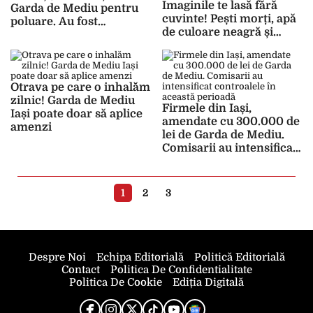
Imaginile te lasă fără
Garda de Mediu pentru
cuvinte! Pești morți, apă
poluare. Au fost
de culoare neagră și
suspendate lucrările la
miros insuportabil.
un șantier unde era
„Poate fi vorba de un
mizerie și praf
incident de poluare” –
FOTO
Otrava pe care o inhalăm
zilnic! Garda de Mediu
Firmele din Iași,
Iași poate doar să aplice
amendate cu 300.000 de
amenzi
lei de Garda de Mediu.
Comisarii au intensificat
controalele în această
perioadă
1
2
3
Despre Noi
Echipa Editorială
Politică Editorială
Contact
Politica De Confidentialitate
Politica De Cookie
Ediția Digitală