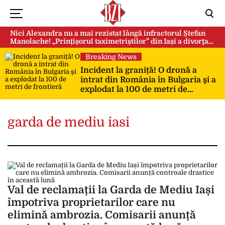
Nici Alexandra nu a mai rezistat lângă infractorul Ștefan
Manolache! „Prințișorul taximetriștilor” din Iași a divorţat
după doi ani de căsnicie
Breaking News
Incident la graniță! O dronă a
intrat din România în Bulgaria şi a
explodat la 100 de metri de
frontieră
garda de mediu iasi
Val de reclamații la Garda de Mediu Iași
împotriva proprietarilor care nu
elimină ambrozia. Comisarii anunță