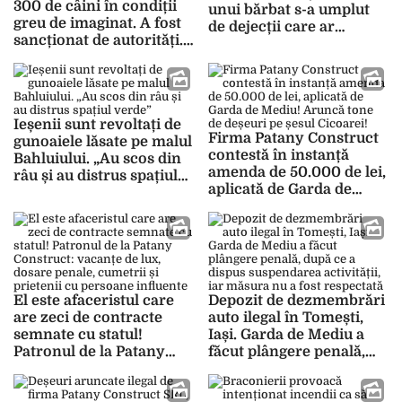
300 de câini în condiții
unui bărbat s-a umplut
greu de imaginat. A fost
de dejecții care ar
sancționat de autorități.
proveni de la niște case
„Am vândut o vilă și
fără canalizare. „Am
patru apartamente ca să
sunat la 112”
am grijă de ei”
Ieșenii sunt revoltați de
Firma Patany Construct
gunoaiele lăsate pe malul
contestă în instanță
Bahluiului. „Au scos din
amenda de 50.000 de lei,
râu și au distrus spațiul
aplicată de Garda de
verde”
Mediu! Aruncă tone de
deșeuri pe șesul Cicoarei!
El este afaceristul care
Depozit de dezmembrări
are zeci de contracte
auto ilegal în Tomești,
semnate cu statul!
Iași. Garda de Mediu a
Patronul de la Patany
făcut plângere penală,
Construct: vacanțe de
după ce a dispus
lux, dosare penale,
suspendarea activității,