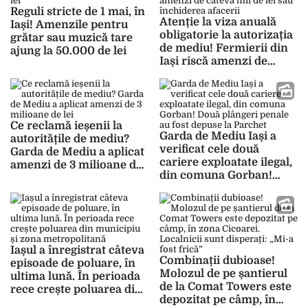
Reguli stricte de 1 mai, în
Atenție la viza anuală
Iași! Amenzile pentru
obligatorie la autorizația
grătar sau muzică tare
de mediu! Fermierii din
ajung la 50.000 de lei
Iași riscă amenzi de
câteva mii de lei sau
închiderea afacerii
Ce reclamă ieșenii la
Garda de Mediu Iași a
autoritățile de mediu?
verificat cele două
Garda de Mediu a aplicat
cariere exploatate ilegal,
amenzi de 3 milioane de
din comuna Gorban!
lei
Două plângeri penale au
fost depuse la Parchet
Iașul a înregistrat câteva
Combinații dubioase!
episoade de poluare, în
Molozul de pe șantierul
ultima lună. În perioada
de la Comat Towers este
rece crește poluarea din
depozitat pe câmp, în
municipiu și zona