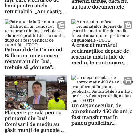
Iași, care a cerut 50 de
amenzi uriașe, dacă nu
bani pentru sticla
au toate documentele
returnabilă. „Am câștigat
lupta cu un
supermarket” – UPDATE
A crescut numărul
Patronul de la Diamond
reclamațiilor depuse de
Ballroom, un cunoscut
ieșeni la instituțiile de
restaurant din Iași,
mediu. În continuare,
trebuie să „doneze”
sunt probleme cu
profitul de la o nuntă,
gunoaiele – FOTO
după ce a fost verificat de
autorități – FOTO
Un stejar secular, de
aproximativ 450 de ani, a
Plângere penală pentru
fost transformat în
primarul din Iași!
panou publicitar.
Comisarii de mediu au
Autoritățile au intrat pe
găsit munți de gunoaie –
fir: „A fost o greșeală, o
FOTO