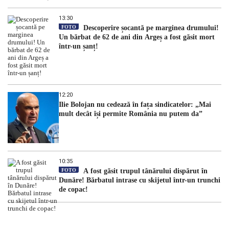
13:30
FOTO
Descoperire șocantă pe marginea drumului!
Un bărbat de 62 de ani din Argeș a fost găsit mort
într-un șanț!
12:20
Ilie Bolojan nu cedează în fața sindicatelor: „Mai
mult decât își permite România nu putem da”
10:35
FOTO
A fost găsit trupul tânărului dispărut în
Dunăre! Bărbatul intrase cu skijetul într-un trunchi
de copac!