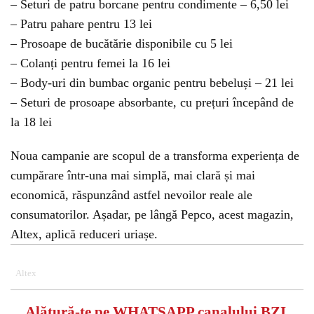
– Seturi de patru borcane pentru condimente – 6,50 lei
– Patru pahare pentru 13 lei
– Prosoape de bucătărie disponibile cu 5 lei
– Colanți pentru femei la 16 lei
– Body-uri din bumbac organic pentru bebeluși – 21 lei
– Seturi de prosoape absorbante, cu prețuri începând de
la 18 lei
Noua campanie are scopul de a transforma experiența de
cumpărare într-una mai simplă, mai clară și mai
economică, răspunzând astfel nevoilor reale ale
consumatorilor. Așadar, pe lângă Pepco, acest magazin,
Altex, aplică reduceri uriașe.
Altex
Alătură-te pe
WHATSAPP
canalului BZI,