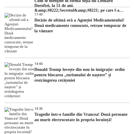
Cum se menţine în formă soţia lui Leonard
Doroftei, la 51 de ani.
&amp;#8222;Secretul&amp;#8221; pe care l-a
17:40
dezvăluit
Decizie de ultimă oră a Agenției Medicamentului!
Două medicamente cunoscute, retrase temporar de
la vânzare
14:40
Donald Trump lovește din nou în imigrație: ordin
pentru blocarea „turismului de naștere” și
restrângerea cetățeniei
14:35
Tragedie într-o familie din Vrancea! Două persoane
au murit electrocutate în propria locuință!