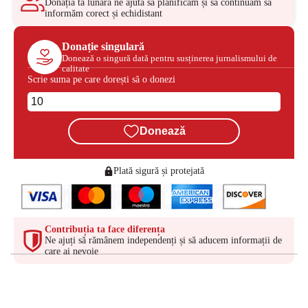
Donația ta lunară ne ajută să planificăm și să continuăm să
informăm corect și echidistant
Donație singulară
Donează o singură dată pentru susținerea jurnalismului de
calitate
Scrie suma pe care dorești să o donezi
Donează
Plată sigură și protejată
Contribuția ta face diferența
Ne ajuți să rămânem independenți și să aducem informații de
care ai nevoie