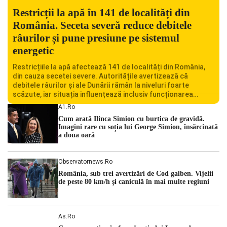
Restricții la apă în 141 de localități din
România. Seceta severă reduce debitele
râurilor și pune presiune pe sistemul
energetic
Restricțiile la apă afectează 141 de localități din România,
din cauza secetei severe. Autoritățile avertizează că
debitele râurilor și ale Dunării rămân la niveluri foarte
scăzute, iar situația influențează inclusiv funcționarea
Centralei Nucleare de la Cernavodă. România se confruntă
A1.ro
cu una dintre cele mai dificile perioade din punct de vedere
Cum arată Ilinca Simion cu burtica de gravidă.
hidrologic din ultimii ani. Lipsa […]
Imagini rare cu soția lui George Simion, însărcinată
a doua oară
Observatornews.ro
România, sub trei avertizări de Cod galben. Vijelii
de peste 80 km/h şi caniculă în mai multe regiuni
As.ro