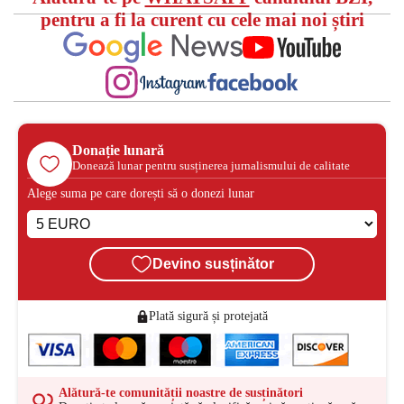
pentru a fi la curent cu cele mai noi știri
Donație lunară
Donează lunar pentru susținerea jurnalismului de calitate
Alege suma pe care dorești să o donezi lunar
Devino susținător
Plată sigură și protejată
Alătură-te comunității noastre de susținători