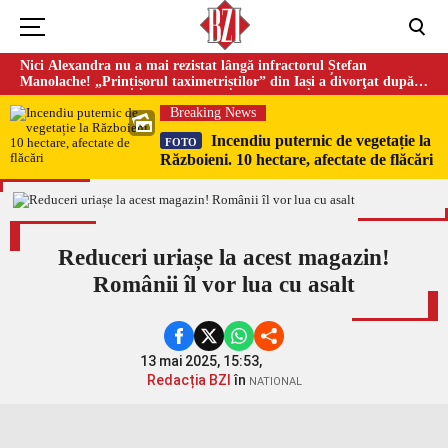
Nici Alexandra nu a mai rezistat lângă infractorul Ștefan
Manolache! „Prințișorul taximetriștilor” din Iași a divorţat după
doi ani de căsnicie
Breaking News
Incendiu puternic de vegetație la
FOTO
Războieni. 10 hectare, afectate de flăcări
Reduceri uriașe la acest magazin!
Românii îl vor lua cu asalt
13 mai 2025, 15:53,
Redacția BZI
în
NATIONAL