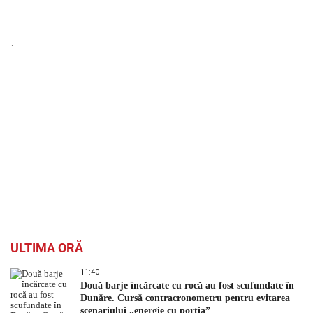
`
ULTIMA ORĂ
11:40
Două barje încărcate cu rocă au fost scufundate în
Dunăre. Cursă contracronometru pentru evitarea
scenariului „energie cu porția”