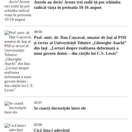
Astrele au decis! Aceste trei zodii își pot schimba
radical viața în perioada 10-16 august
08:00
Prof. univ. dr. Dan Cașcaval, senator de Iași al PSD
și rector al Universității Tehnice „Gheorghe Asachi”
din Iași: „Lecturi despre realitatea deformată a
unui guvern demis – din cărțile lui C.S. Lewis”
02:01
Se ceartă doctorițele între ele
02:00
Cică ăsta-i adevărul