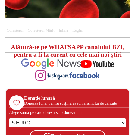
Colesterol
Colesterol Mărit
Inima
Regim
Alătură-te pe
WHATSAPP
canalului BZI,
pentru a fi la curent cu cele mai noi știri
Donație lunară
Donează lunar pentru susținerea jurnalismului de calitate
Alege suma pe care dorești să o donezi lunar