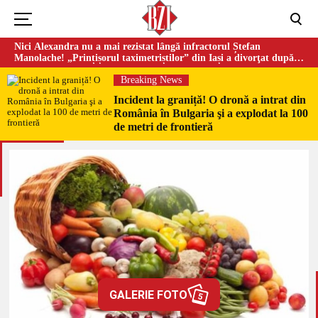
Nici Alexandra nu a mai rezistat lângă infractorul Ștefan
Manolache! „Prințișorul taximetriștilor” din Iași a divorţat după
doi ani de căsnicie
Breaking News
Incident la graniță! O dronă a intrat din
România în Bulgaria şi a explodat la 100
de metri de frontieră
GALERIE FOTO
5