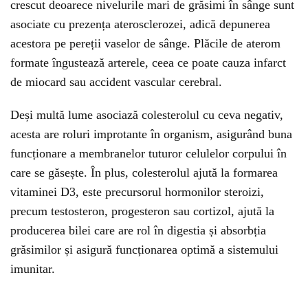
crescut deoarece nivelurile mari de grăsimi în sânge sunt
asociate cu prezența aterosclerozei, adică depunerea
acestora pe pereții vaselor de sânge. Plăcile de aterom
formate îngustează arterele, ceea ce poate cauza infarct
de miocard sau accident vascular cerebral.
Deși multă lume asociază colesterolul cu ceva negativ,
acesta are roluri improtante în organism, asigurând buna
funcționare a membranelor tuturor celulelor corpului în
care se găsește. În plus, colesterolul ajută la formarea
vitaminei D3, este precursorul hormonilor steroizi,
precum testosteron, progesteron sau cortizol, ajută la
producerea bilei care are rol în digestia și absorbția
grăsimilor și asigură funcționarea optimă a sistemului
imunitar.