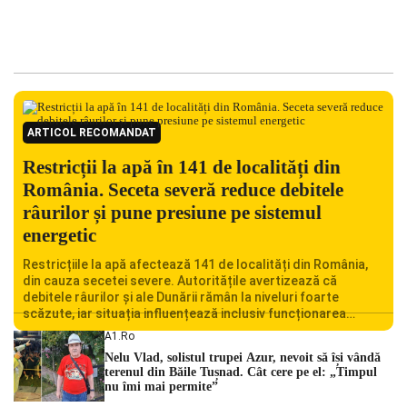
ARTICOL RECOMANDAT
Restricții la apă în 141 de localități din
România. Seceta severă reduce debitele
râurilor și pune presiune pe sistemul
energetic
Restricțiile la apă afectează 141 de localități din România,
din cauza secetei severe. Autoritățile avertizează că
debitele râurilor și ale Dunării rămân la niveluri foarte
scăzute, iar situația influențează inclusiv funcționarea
Centralei Nucleare de la Cernavodă. România se confruntă
A1.ro
cu una dintre cele mai dificile perioade din punct de vedere
Nelu Vlad, solistul trupei Azur, nevoit să își vândă
hidrologic din ultimii ani. Lipsa […]
terenul din Băile Tușnad. Cât cere pe el: „Timpul
nu îmi mai permite”