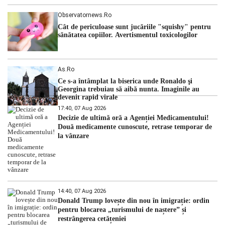
Observatornews.ro
Cât de periculoase sunt jucăriile "squishy" pentru
sănătatea copiilor. Avertismentul toxicologilor
As.ro
Ce s-a întâmplat la biserica unde Ronaldo şi
Georgina trebuiau să aibă nunta. Imaginile au
devenit rapid virale
17:40, 07 Aug 2026
Decizie de ultimă oră a Agenției Medicamentului!
Două medicamente cunoscute, retrase temporar de
la vânzare
14:40, 07 Aug 2026
Donald Trump lovește din nou în imigrație: ordin
pentru blocarea „turismului de naștere” și
restrângerea cetățeniei