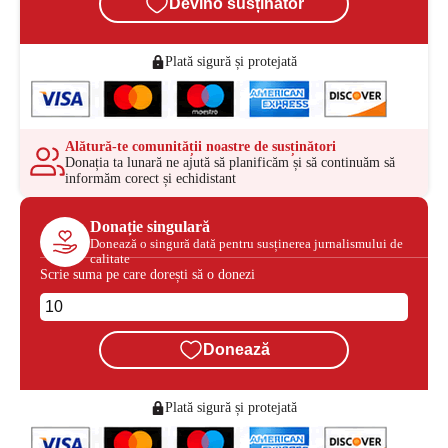
Devino susținător
Plată sigură și protejată
Alătură-te comunității noastre de susținători
Donația ta lunară ne ajută să planificăm și să continuăm să
informăm corect și echidistant
Donație singulară
Donează o singură dată pentru susținerea jurnalismului de
calitate
Scrie suma pe care dorești să o donezi
Donează
Plată sigură și protejată