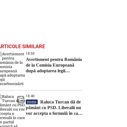
ARTICOLE SIMILARE
18:50
Avertisment pentru România
de la Comisia Europeană
după adoptarea legii
decarbonizării
18:40
Raluca Turcan dă de
FOTO
pământ cu PSD. Liberalii nu
vor accepta o formulă în care
un partid încearcă să obțină
doar avantaje electorale