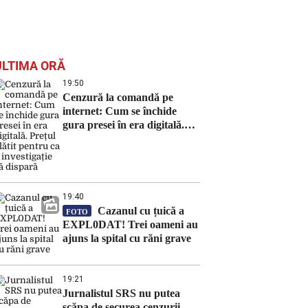
ULTIMA ORĂ
19:50
Cenzură la comandă pe
internet: Cum se închide
gura presei în era digitală.
Prețul plătit pentru ca o
investigație să dispară
19:40
Cazanul cu țuică a
FOTO
EXPL0DAT! Trei oameni au
ajuns la spital cu răni grave
19:21
Jurnalistul SRS nu putea
scăpa de securea cenzurii