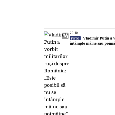
20:40
Vladimir Putin a vo
FOTO
întâmple mâine sau poimâ