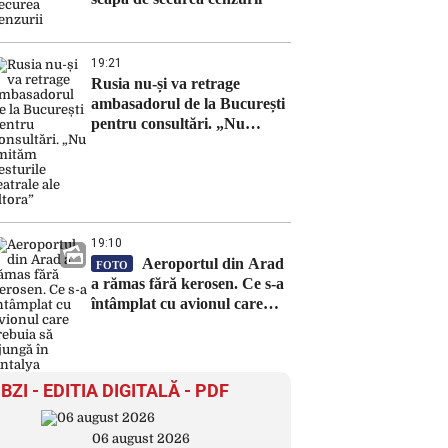
19:21
Rusia nu-și va retrage
ambasadorul de la București
pentru consultări. „Nu
imităm gesturile teatrale ale
altora”
19:10
Aeroportul din Arad
FOTO
a rămas fără kerosen. Ce s-a
întâmplat cu avionul care
trebuia să ajungă în Antalya
BZI - EDITIA DIGITALĂ - PDF
06 august 2026