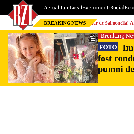
Actualitate
Local
Eveniment-Social
Eco
BREAKING NEWS
Focar de Salmonella! Ar
Breaking N
Ima
FOTO
fost cond
pumni de