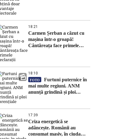
18:21
Carmen Șerban a căzut cu
mașina într-o groapă!
Cântăreața face primele
declarații
18:10
Furtuni puternice în
FOTO
mai multe regiuni. ANM
anunță grindină și ploi
torențiale
17:39
Criza energetică se
adâncește. Românii au
consumat masiv, în ciuda