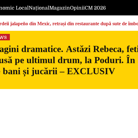
nomic Local
Național
Magazin
Opinii
CM 2026
deii jalapeño din Mexic, retrași din restaurante după sute de îmbo
ews
gini dramatice. Astăzi Rebeca, fetiț
usă pe ultimul drum, la Poduri. În s
 bani și jucării – EXCLUSIV