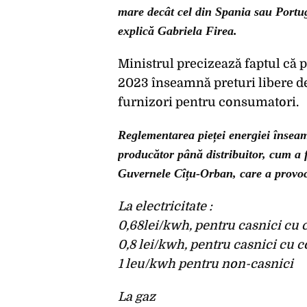
mare decât cel din Spania sau Portug
explică Gabriela Firea.
Ministrul precizează faptul că p
2023 înseamnă preturi libere de 
furnizori pentru consumatori.
Reglementarea pieței energiei înseamn
producător până distribuitor, cum a f
Guvernele Cîțu-Orban, care a provoc
La electricitate :
0,68lei/kwh, pentru casnici cu
0,8 lei/kwh, pentru casnici cu
1 leu/kwh pentru non-casnici
La gaz