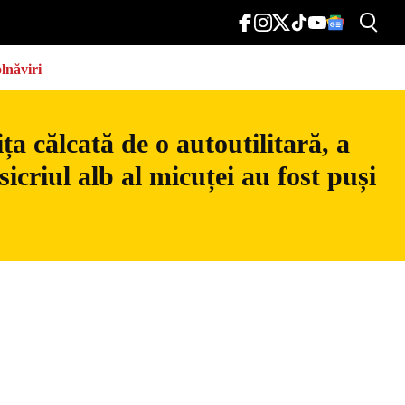
lnăviri
a călcată de o autoutilitară, a
icriul alb al micuței au fost puși