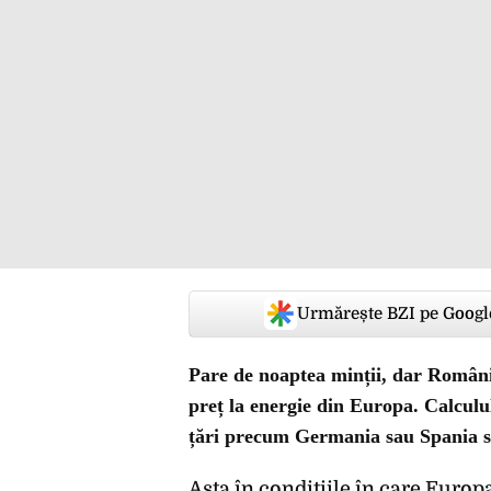
Urmărește BZI pe Googl
Pare de noaptea minții, dar România
preț la energie din Europa. Calculul
țări precum Germania sau Spania st
Asta în condiţiile în care Europ