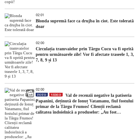
02:01
Blonda supremă face ca drujba în ciot. Este tolerată
doar
02:00
Circulația tramvaielor prin Târgu Cucu va fi oprită
pentru următoarele zile! Vor fi afectate traseele 1, 3,
7, 8, 9 și 13
02:00
FOTO
VIDEO
Val de recenzii negative la patiseria
Papanini, deținută de Ionuț Vatamanu, fiul fostului
primar de la Târgu Frumos! Clienții reclamă
calitatea îndoielnică a produselor: „Au fost
expirate”