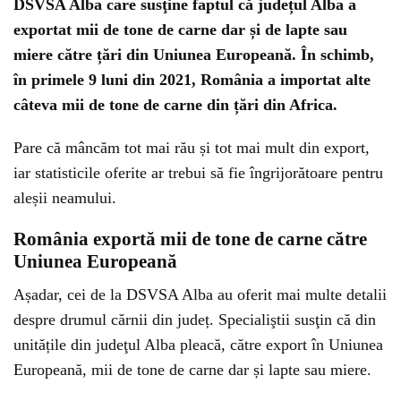
DSVSA Alba care susţine faptul că județul Alba a
exportat mii de tone de carne dar și de lapte sau
miere către țări din Uniunea Europeană. În schimb,
în primele 9 luni din 2021, România a importat alte
câteva mii de tone de carne din țări din Africa.
Pare că mâncăm tot mai rău și tot mai mult din export,
iar statisticile oferite ar trebui să fie îngrijorătoare pentru
aleșii neamului.
România exportă mii de tone de carne către
Uniunea Europeană
Așadar, cei de la DSVSA Alba au oferit mai multe detalii
despre drumul cărnii din județ. Specialiştii susţin că din
unitățile din judeţul Alba pleacă, către export în Uniunea
Europeană, mii de tone de carne dar și lapte sau miere.