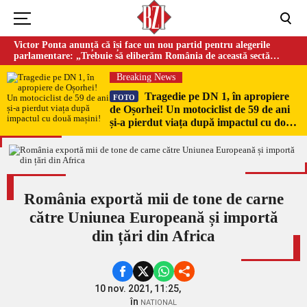
Victor Ponta anunță că își face un nou partid pentru alegerile
parlamentare: „Trebuie să eliberăm România de această sectă
globalistă”
Breaking News
Tragedie pe DN 1, în apropiere
FOTO
de Oșorhei! Un motociclist de 59 de ani
și-a pierdut viața după impactul cu două
mașini!
România exportă mii de tone de carne
către Uniunea Europeană și importă
din țări din Africa
10 nov. 2021, 11:25,
în
NATIONAL