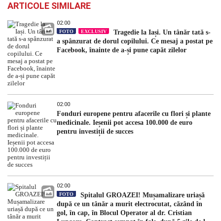
ARTICOLE SIMILARE
02:00
FOTO
EXCLUSIV
Tragedie la Iași. Un tânăr tată s-
a spânzurat de dorul copilului. Ce mesaj a postat pe
Facebook, înainte de a-și pune capăt zilelor
02:00
Fonduri europene pentru afacerile cu flori și plante
medicinale. Ieșenii pot accesa 100.000 de euro
pentru investiții de succes
02:00
FOTO
Spitalul GROAZEI! Mușamalizare uriașă
după ce un tânăr a murit electrocutat, căzând în
gol, în cap, în Blocul Operator al dr. Cristian