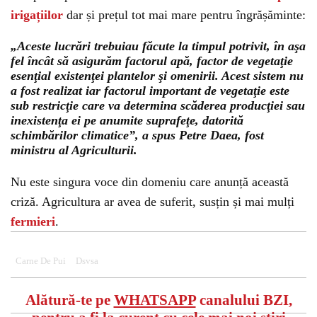
irigațiilor
dar și prețul tot mai mare pentru îngrășăminte:
„Aceste lucrări trebuiau făcute la timpul potrivit, în aşa
fel încât să asigurăm factorul apă, factor de vegetaţie
esenţial existenţei plantelor şi omenirii. Acest sistem nu
a fost realizat iar factorul important de vegetaţie este
sub restricţie care va determina scăderea producţiei sau
inexistenţa ei pe anumite suprafeţe, datorită
schimbărilor climatice”, a spus Petre Daea, fost
ministru al Agriculturii.
Nu este singura voce din domeniu care anunță această
criză. Agricultura ar avea de suferit, susțin și mai mulți
fermieri
.
Carne De Pui
Dsvsa
Alătură-te pe
WHATSAPP
canalului BZI,