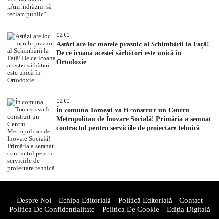
02:00
Astăzi are loc marele praznic al Schimbării la Față!
De ce icoana acestei sărbători este unică în
Ortodoxie
02:00
În comuna Tomești va fi construit un Centru
Metropolitan de Inovare Socială! Primăria a semnat
contractul pentru serviciile de proiectare tehnică
Despre Noi
Echipa Editorială
Politică Editorială
Contact
Politica De Confidentialitate
Politica De Cookie
Ediția Digitală