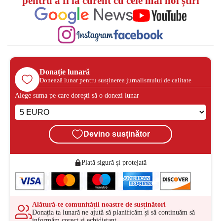
pentru a fi la curent cu cele mai noi știri
Donație lunară
Donează lunar pentru susținerea jurnalismului de calitate
Alege suma pe care dorești să o donezi lunar
Devino susținător
Plată sigură și protejată
Alătură-te comunității noastre de susținători
Donația ta lunară ne ajută să planificăm și să continuăm să
informăm corect și echidistant