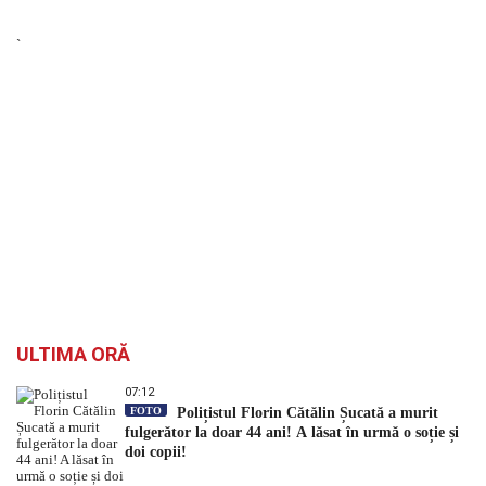
`
ULTIMA ORĂ
07:12
FOTO
Polițistul Florin Cătălin Șucată a murit
fulgerător la doar 44 ani! A lăsat în urmă o soție și
doi copii!