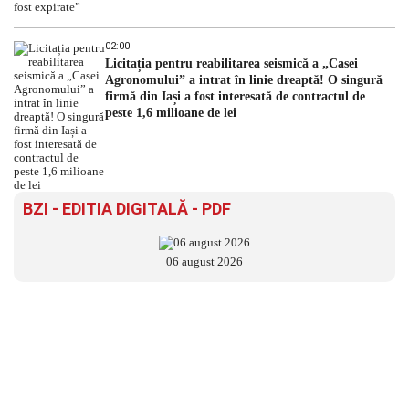
02:00
Licitația pentru reabilitarea seismică a „Casei
Agronomului” a intrat în linie dreaptă! O singură
firmă din Iași a fost interesată de contractul de
peste 1,6 milioane de lei
BZI - EDITIA DIGITALĂ - PDF
06 august 2026