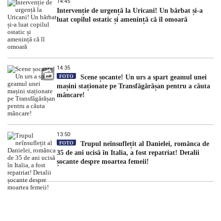
14:45
Intervenție de urgență la Uricani! Un bărbat și-a
luat copilul ostatic și amenință că îl omoară
14:35
FOTO
Scene șocante! Un urs a spart geamul unei
mașini staționate pe Transfăgărășan pentru a căuta
mâncare!
13:50
FOTO
Trupul neînsuflețit al Danielei, românca de
35 de ani ucisă în Italia, a fost repatriat! Detalii
șocante despre moartea femeii!