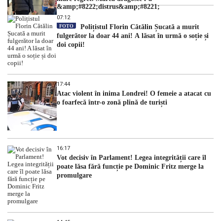
&amp;#8222;distrus&amp;#8221;
07:12
FOTO
Polițistul Florin Cătălin Șucată a murit
fulgerător la doar 44 ani! A lăsat în urmă o soție și
doi copii!
17:44
Atac violent în inima Londrei! O femeie a atacat cu
o foarfecă într-o zonă plină de turiști
16:17
Vot decisiv în Parlament! Legea integrității care îl
poate lăsa fără funcție pe Dominic Fritz merge la
promulgare