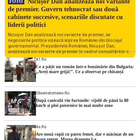
Nicușor Dan analizează noi variante
FOTO
de premier. Guvern tehnocrat sau două
cabinete succesive, scenariile discutate cu
liderii politici
Nicușor Dan analizează noi variante de premier, iar
negocierile politice vizează ieșirea României din blocajul
guvernamental. Președintele României, Nicușor Dan,
analizează noi variante de premier în cadrul consultărilor cu
liderii politici. Ciprian Ciucu vorbește despre scenariul unui
A1.ro
guvern tehnocrat și despre posibilitatea a două cabinete
Ce a pățit un român într-o benzinărie din Bulgaria:
succesive. Nicușor Dan analizează noi variante de premier
„Aveți mare grijă!”. Ce a observat pe chitanță
România traversează […]
Observatornews.ro
După caniculă vin furtunile: vijelii de până la 80
km/h și ploi puternice în mai multe zone
As.ro
Are nouă copii cu patru femei, dar e măcinat de un
mare regret. Marea dragoste l-a