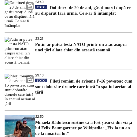
23:40
FOTO
Doi tineri de 20 de ani, găsiți morți după ce
au dispărut fără urmă. Ce s-ar fi întâmplat
23:21
Putin ar putea testa NATO printr-un atac asupra
unei țări aliate chiar din această toamnă
23:10
FOTO
Piloți români de avioane F-16 povestesc cum
sunt doborâte dronele care intră în spațiul aerian al
țării
22:50
Mihaela Rădulescu susține că a fost ștearsă din viața
lui Felix Baumgartner pe Wikipedia: „Fix la un an
de la moartea lui”