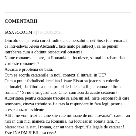
COMENTARII
IA SA SOCOTIM
10:16, 20.05.2026
Dincolo de aparenta corectitudine a demersului d-nei Soso (de remarcat
ca intr-adevar Aleea Alexandru tace malc pe subiect), sa ne punem
intrebarea cum a obtinut respectivul cetatenia.
Nume romanesc nu are, in Romania nu locuieste, sa mai intrebam daca
vorbeste romaneste?
Aceasta e problema de baza.
Cum se acorda cetateniile in noul context al intrarii in UE?
Cum a putut fotbalistul israelian Lissav Eissat sa joace sub culorile
nationalei, dat fiind ca dupa propriile-i declaratii „nu cunoaste limba
romana”? Si nu e singurul caz. Cine, cum acorda aceste cetatenii?
Autoritatea pentru cetatenie trebuie sa aiba un sef, niste responsabili care
semneaza, cineva trebuie sa fie tras la raspundere in fata legii pentru
aceste abuzuri evidente.
Altfel ne vom trezi cu cine stie cate milioane de noi „tovarasi”, care n-au
nici in clin nici maneca cu Romania, nu locuiesc in aceasta tara, nu
platesc taxe la statul roman, dar au toate drepturile legale de cetatean!
Este INADMISIBIL asa ceva!