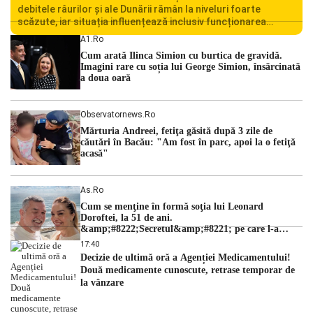
debitele râurilor și ale Dunării rămân la niveluri foarte
scăzute, iar situația influențează inclusiv funcționarea
Centralei Nucleare de la Cernavodă. România se confruntă
A1.ro
cu una dintre cele mai dificile perioade din punct de vedere
Cum arată Ilinca Simion cu burtica de gravidă.
hidrologic din ultimii ani. Lipsa […]
Imagini rare cu soția lui George Simion, însărcinată
a doua oară
Observatornews.ro
Mărturia Andreei, fetiţa găsită după 3 zile de
căutări în Bacău: "Am fost în parc, apoi la o fetiţă
acasă"
As.ro
Cum se menţine în formă soţia lui Leonard
Doroftei, la 51 de ani.
&amp;#8222;Secretul&amp;#8221; pe care l-a
dezvăluit
17:40
Decizie de ultimă oră a Agenției Medicamentului!
Două medicamente cunoscute, retrase temporar de
la vânzare