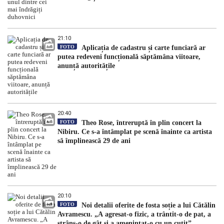
21:10
FOTO
Aplicația de cadastru și carte funciară ar
putea redeveni funcțională săptămâna viitoare,
anunță autoritățile
20:40
FOTO
Theo Rose, întreruptă în plin concert la
Nibiru. Ce s-a întâmplat pe scenă înainte ca artista
să împlinească 29 de ani
20:10
FOTO
Noi detalii oferite de fosta soție a lui Cătălin
Avramescu. „A agresat-o fizic, a trântit-o de pat, a
strâns-o de gât și a amenințat-o cu un cuțit”