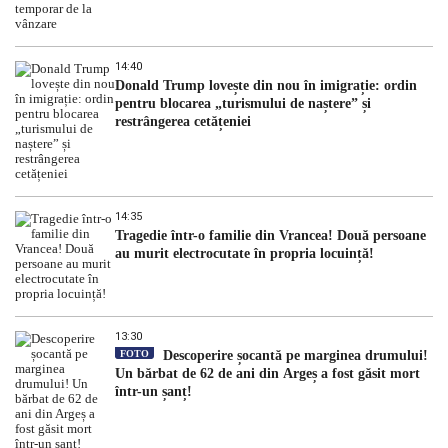
14:40
Donald Trump lovește din nou în imigrație: ordin
pentru blocarea „turismului de naștere” și
restrângerea cetățeniei
14:35
Tragedie într-o familie din Vrancea! Două persoane
au murit electrocutate în propria locuință!
13:30
FOTO
Descoperire șocantă pe marginea drumului!
Un bărbat de 62 de ani din Argeș a fost găsit mort
într-un șanț!