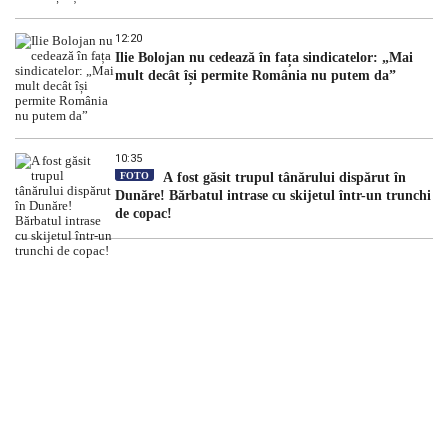
12:20
Ilie Bolojan nu cedează în fața sindicatelor: „Mai
mult decât își permite România nu putem da”
10:35
FOTO
A fost găsit trupul tânărului dispărut în
Dunăre! Bărbatul intrase cu skijetul într-un trunchi
de copac!