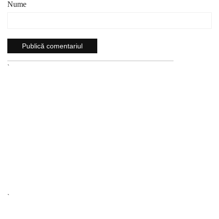
Nume
`
`