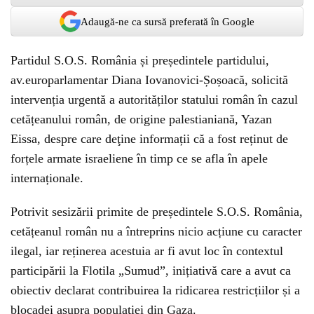
Adaugă-ne ca sursă preferată în Google
Partidul S.O.S. România și președintele partidului,
av.europarlamentar Diana Iovanovici-Șoșoacă, solicită
intervenția urgentă a autorităților statului român în cazul
cetățeanului român, de origine palestianiană, Yazan
Eissa, despre care deţine informații că a fost reținut de
forțele armate israeliene în timp ce se afla în apele
internaționale.
Potrivit sesizării primite de președintele S.O.S. România,
cetățeanul român nu a întreprins nicio acțiune cu caracter
ilegal, iar reținerea acestuia ar fi avut loc în contextul
participării la Flotila „Sumud”, inițiativă care a avut ca
obiectiv declarat contribuirea la ridicarea restricțiilor și a
blocadei asupra populației din Gaza.