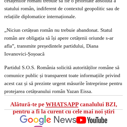
cetățenilor români trebuie să fie o prioritate absolută a
statului român, indiferent de contextul geopolitic sau de
relațiile diplomatice internaționale.
„Niciun cetățean român nu trebuie abandonat. Statul
român are obligația să își apere cetățenii oriunde s-ar
afla”, transmite președintele partidului, Diana
Iovanovici-Șoșoacă
Partidul S.O.S. România solicită autorităților române să
comunice public și transparent toate informațiile privind
acest caz și să prezinte urgent măsurile întreprinse pentru
protejarea cetățeanului român Yazan Eissa.
Alătură-te pe
WHATSAPP
canalului BZI,
pentru a fi la curent cu cele mai noi știri