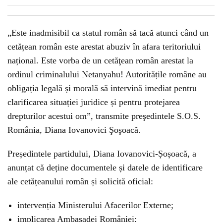
„Este inadmisibil ca statul român să tacă atunci când un
cetățean român este arestat abuziv în afara teritoriului
național. Este vorba de un cetăţean român arestat la
ordinul criminalului Netanyahu! Autoritățile române au
obligația legală și morală să intervină imediat pentru
clarificarea situației juridice și pentru protejarea
drepturilor acestui om”, transmite preşedintele S.O.S.
România, Diana Iovanovici Şoşoacă.
Președintele partidului, Diana Iovanovici-Șoșoacă, a
anunțat că deține documentele și datele de identificare
ale cetățeanului român și solicită oficial:
intervenția Ministerului Afacerilor Externe;
implicarea Ambasadei României;