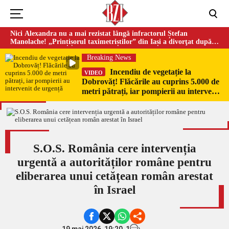
Nici Alexandra nu a mai rezistat lângă infractorul Ștefan
Manolache! „Prințișorul taximetriștilor” din Iași a divorţat după
doi ani de căsnicie
Breaking News
Incendiu de vegetație la
VIDEO
Dobrovăț! Flăcările au cuprins 5.000 de
metri pătrați, iar pompierii au intervenit
de urgență
S.O.S. România cere intervenția
urgentă a autorităților române pentru
eliberarea unui cetățean român arestat
în Israel