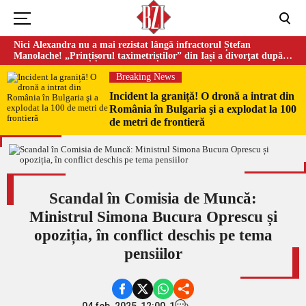
Nici Alexandra nu a mai rezistat lângă infractorul Ștefan
Manolache! „Prințișorul taximetriștilor” din Iași a divorţat după
doi ani de căsnicie
Breaking News
Incident la graniță! O dronă a intrat din
România în Bulgaria şi a explodat la 100
de metri de frontieră
Scandal în Comisia de Muncă:
Ministrul Simona Bucura Oprescu și
opoziția, în conflict deschis pe tema
pensiilor