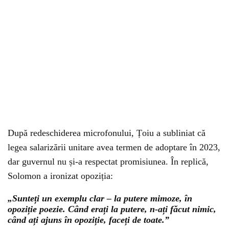
După redeschiderea microfonului, Țoiu a subliniat că
legea salarizării unitare avea termen de adoptare în 2023,
dar guvernul nu și-a respectat promisiunea. În replică,
Solomon a ironizat opoziția:
„Sunteți un exemplu clar – la putere mimoze, în
opoziție poezie. Când erați la putere, n-ați făcut nimic,
când ați ajuns în opoziție, faceți de toate.”