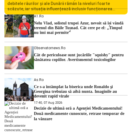
debitele râurilor și ale Dunării rămân la niveluri foarte
scăzute, iar situația influențează inclusiv funcționarea
Centralei Nucleare de la Cernavodă. România se confruntă
A1.ro
cu una dintre cele mai dificile perioade din punct de vedere
Nelu Vlad, solistul trupei Azur, nevoit să își vândă
hidrologic din ultimii ani. Lipsa […]
terenul din Băile Tușnad. Cât cere pe el: „Timpul
nu îmi mai permite”
Observatornews.ro
Cât de periculoase sunt jucăriile "squishy" pentru
sănătatea copiilor. Avertismentul toxicologilor
As.ro
Ce s-a întâmplat la biserica unde Ronaldo şi
Georgina trebuiau să aibă nunta. Imaginile au
devenit rapid virale
17:40, 07 Aug 2026
Decizie de ultimă oră a Agenției Medicamentului!
Două medicamente cunoscute, retrase temporar de
la vânzare