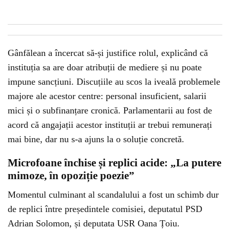
Gânfălean a încercat să-și justifice rolul, explicând că
instituția sa are doar atribuții de mediere și nu poate
impune sancțiuni. Discuțiile au scos la iveală problemele
majore ale acestor centre: personal insuficient, salarii
mici și o subfinanțare cronică. Parlamentarii au fost de
acord că angajații acestor instituții ar trebui remunerați
mai bine, dar nu s-a ajuns la o soluție concretă.
Microfoane închise și replici acide: „La putere
mimoze, în opoziție poezie”
Momentul culminant al scandalului a fost un schimb dur
de replici între președintele comisiei, deputatul PSD
Adrian Solomon, și deputata USR Oana Țoiu.