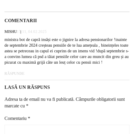
COMENTARII
MISHU
15:11, 04.02.2025
ministra bot de capră insăși este o jignire la adresa pensionarilor !inainte
de septembrie 2024 creșteau pensiile de te lua amețeala , bineințeles toate
astea se petreceau in capul ei cuprins de un imens vid !după septembrie s-
a convins lumea că psd a tăiat pensiile celor care au muncit din greu și au
picurat cu maximă grijă câte un leuț celor cu pensii mici !
RĂSPUNDE
LASĂ UN RĂSPUNS
Adresa ta de email nu va fi publicată.
Câmpurile obligatorii sunt
marcate cu
*
Comentariu
*