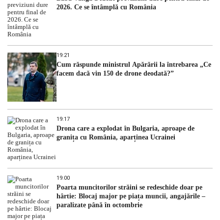
2026. Ce se întâmplă cu România
19:21
Cum răspunde ministrul Apărării la întrebarea „Ce
facem dacă vin 150 de drone deodată?”
19:17
Drona care a explodat în Bulgaria, aproape de
granița cu România, aparținea Ucrainei
19:00
Poarta muncitorilor străini se redeschide doar pe
hârtie: Blocaj major pe piața muncii, angajările –
paralizate până în octombrie