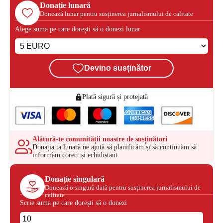
Donație lunară
Donează lunar pentru susținerea jurnalismului de calitate
Alege suma pe care dorești să o donezi lunar
Devino susținător
Plată sigură și protejată
Alătură-te comunității noastre de susținători
Donația ta lunară ne ajută să planificăm și să continuăm să
informăm corect și echidistant
Donație singulară
Donează o singură dată pentru susținerea jurnalismului de
calitate
Scrie suma pe care dorești să o donezi