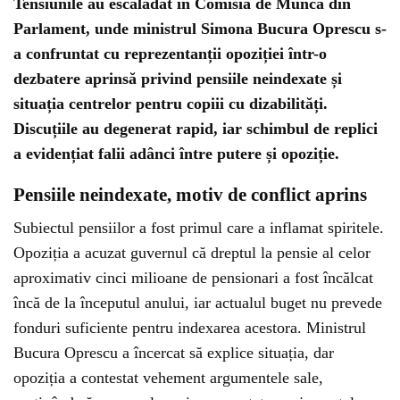
Tensiunile au escaladat în Comisia de Muncă din
Parlament, unde ministrul Simona Bucura Oprescu s-
a confruntat cu reprezentanții opoziției într-o
dezbatere aprinsă privind pensiile neindexate și
situația centrelor pentru copiii cu dizabilități.
Discuțiile au degenerat rapid, iar schimbul de replici
a evidențiat falii adânci între putere și opoziție.
Pensiile neindexate, motiv de conflict aprins
Subiectul pensiilor a fost primul care a inflamat spiritele.
Opoziția a acuzat guvernul că dreptul la pensie al celor
aproximativ cinci milioane de pensionari a fost încălcat
încă de la începutul anului, iar actualul buget nu prevede
fonduri suficiente pentru indexarea acestora. Ministrul
Bucura Oprescu a încercat să explice situația, dar
opoziția a contestat vehement argumentele sale,