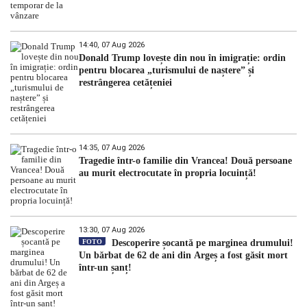
14:40, 07 Aug 2026
Donald Trump lovește din nou în imigrație: ordin
pentru blocarea „turismului de naștere” și
restrângerea cetățeniei
14:35, 07 Aug 2026
Tragedie într-o familie din Vrancea! Două persoane
au murit electrocutate în propria locuință!
13:30, 07 Aug 2026
FOTO
Descoperire șocantă pe marginea drumului!
Un bărbat de 62 de ani din Argeș a fost găsit mort
într-un șanț!