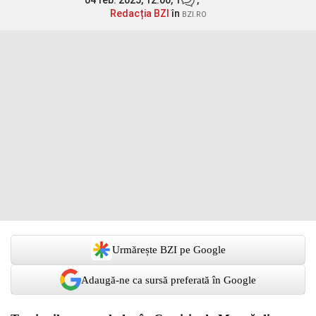
04 feb. 2025, 12:00,
1
,
Redacția BZI
în
BZI.RO
Urmărește BZI pe Google
Adaugă-ne ca sursă preferată în Google