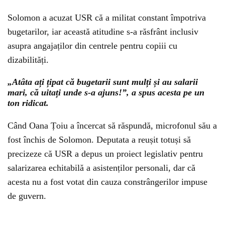
Solomon a acuzat USR că a militat constant împotriva
bugetarilor, iar această atitudine s-a răsfrânt inclusiv
asupra angajaților din centrele pentru copiii cu
dizabilități.
„Atâta ați țipat că bugetarii sunt mulți și au salarii
mari, că uitați unde s-a ajuns!”, a spus acesta pe un
ton ridicat.
Când Oana Țoiu a încercat să răspundă, microfonul său a
fost închis de Solomon. Deputata a reușit totuși să
precizeze că USR a depus un proiect legislativ pentru
salarizarea echitabilă a asistenților personali, dar că
acesta nu a fost votat din cauza constrângerilor impuse
de guvern.