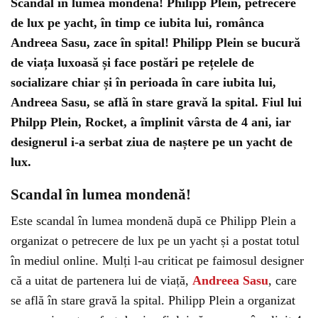
Scandal în lumea mondenă! Philipp Plein, petrecere
de lux pe yacht, în timp ce iubita lui, românca
Andreea Sasu, zace în spital! Philipp Plein se bucură
de viața luxoasă și face postări pe rețelele de
socializare chiar și în perioada în care iubita lui,
Andreea Sasu, se află în stare gravă la spital. Fiul lui
Philpp Plein, Rocket, a împlinit vârsta de 4 ani, iar
designerul i-a serbat ziua de naștere pe un yacht de
lux.
Scandal în lumea mondenă!
Este scandal în lumea mondenă după ce Philipp Plein a
organizat o petrecere de lux pe un yacht și a postat totul
în mediul online. Mulți l-au criticat pe faimosul designer
că a uitat de partenera lui de viață,
Andreea Sasu
, care
se află în stare gravă la spital. Philipp Plein a organizat