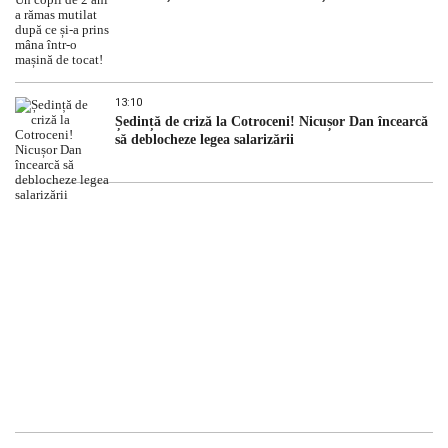
13:10
Ședință de criză la Cotroceni! Nicușor Dan încearcă
să deblocheze legea salarizării