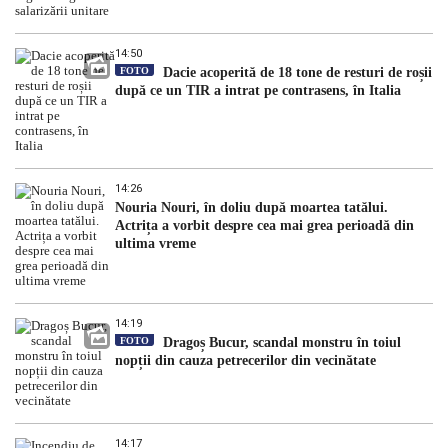
14:50
FOTO
Dacie acoperită de 18 tone de resturi de roșii
după ce un TIR a intrat pe contrasens, în Italia
14:26
Nouria Nouri, în doliu după moartea tatălui.
Actrița a vorbit despre cea mai grea perioadă din
ultima vreme
14:19
FOTO
Dragoș Bucur, scandal monstru în toiul
nopții din cauza petrecerilor din vecinătate
14:17