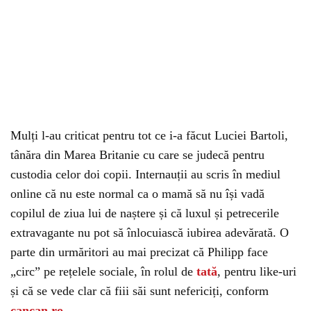
Mulți l-au criticat pentru tot ce i-a făcut Luciei Bartoli,
tânăra din Marea Britanie cu care se judecă pentru
custodia celor doi copii. Internauții au scris în mediul
online că nu este normal ca o mamă să nu își vadă
copilul de ziua lui de naștere și că luxul și petrecerile
extravagante nu pot să înlocuiască iubirea adevărată. O
parte din urmăritori au mai precizat că Philipp face
„circ” pe rețelele sociale, în rolul de
tată
, pentru like-uri
și că se vede clar că fiii săi sunt nefericiți, conform
cancan.ro.