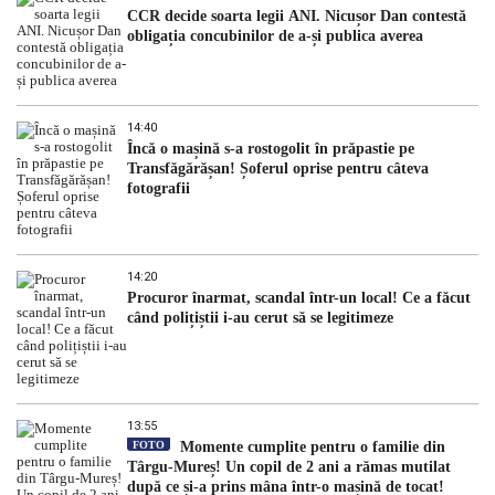
CCR decide soarta legii ANI. Nicușor Dan contestă
obligația concubinilor de a-și publica averea
14:40
Încă o mașină s-a rostogolit în prăpastie pe
Transfăgărășan! Șoferul oprise pentru câteva
fotografii
14:20
Procuror înarmat, scandal într-un local! Ce a făcut
când polițiștii i-au cerut să se legitimeze
13:55
FOTO
Momente cumplite pentru o familie din
Târgu-Mureș! Un copil de 2 ani a rămas mutilat
după ce și-a prins mâna într-o mașină de tocat!