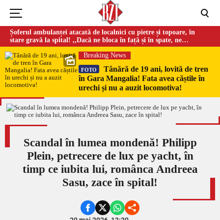
Șoferul ambulanței atacată de localnici cu pietre și topoare, în
stare gravă la spital! ,,Dacă ne bloca în față și în spate, ne
omorau…”
Breaking News
Tânără de 19 ani, lovită de tren
FOTO
în Gara Mangalia! Fata avea căștile în
urechi și nu a auzit locomotiva!
Scandal în lumea mondenă! Philipp
Plein, petrecere de lux pe yacht, în
timp ce iubita lui, românca Andreea
Sasu, zace în spital!