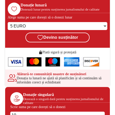
Donație lunară
Donează lunar pentru susținerea jurnalismului de calitate
Alege suma pe care dorești să o donezi lunar
Devino susținător
Plată sigură și protejată
Alătură-te comunității noastre de susținători
Donația ta lunară ne ajută să planificăm și să continuăm să
informăm corect și echidistant
Donație singulară
Donează o singură dată pentru susținerea jurnalismului de
calitate
Scrie suma pe care dorești să o donezi