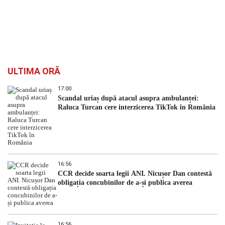
ULTIMA ORĂ
17:00
Scandal uriaș după atacul asupra ambulanței:
Raluca Turcan cere interzicerea TikTok în România
16:56
CCR decide soarta legii ANI. Nicușor Dan contestă
obligația concubinilor de a-și publica averea
16:56