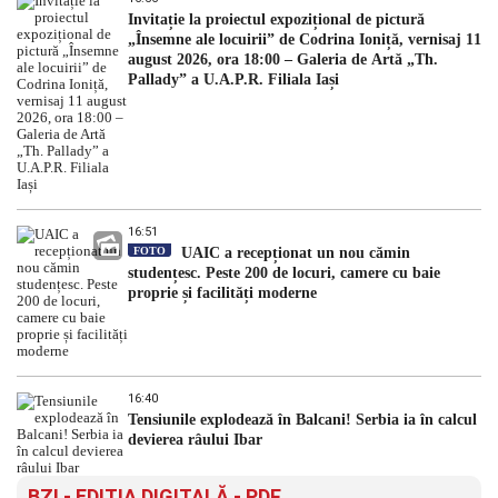
Invitație la proiectul expozițional de pictură
„Însemne ale locuirii” de Codrina Ioniță, vernisaj 11
august 2026, ora 18:00 – Galeria de Artă „Th.
Pallady” a U.A.P.R. Filiala Iași
16:51
FOTO
UAIC a recepționat un nou cămin
studențesc. Peste 200 de locuri, camere cu baie
proprie și facilități moderne
16:40
Tensiunile explodează în Balcani! Serbia ia în calcul
devierea râului Ibar
BZI - EDITIA DIGITALĂ - PDF