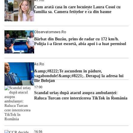
Cum arată casa în care locuiește Laura Cosoi cu
familia sa. Camera fetițelor e ca din basme
Observatornews.ro
Bărbat din Buzău, prins de radar cu 172 km/h.
Poliţia i-a făcut escortă, abia apoi i-a luat permisul
As.ro
&amp;#8222;Te ascundem în pădure,
vagabondule!&amp;#8221;. Derapaj la adresa lui
Ilie Bolojan
17:00
Scandal uriaș după atacul asupra ambulanței:
Raluca Turcan cere interzicerea TikTok în România
16:56