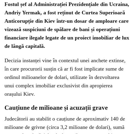
Fostul șef al Administrației Prezidențiale din Ucraina,
Andriy Yermak, a fost reținut de Curtea Superioară
Anticorupție din Kiev într-un dosar de amploare care
vizează suspiciuni de spălare de bani și operațiuni
financiare ilegale legate de un proiect imobiliar de lux
de lângă capitală.
Decizia instanței vine în contextul unei anchete extinse,
în care procurorii susțin că ar fi fost implicate sume de
ordinul milioanelor de dolari, utilizate în dezvoltarea
unui complex imobiliar exclusivist din apropierea
orașului Kiev.
Cauțiune de milioane și acuzații grave
Judecătorii au stabilit o cauțiune de aproximativ 140 de
milioane de grivne (circa 3,2 milioane de dolari), sumă