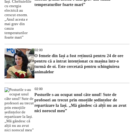
temperaturilor foarte mari”
02:00
O femeie din Iași a fost reținută pentru 24 de ore
pentru că a intrat intenționat cu mașina într-o
turmă de oi. Este cercetată pentru schingiuirea
animalelor
02:00
Posturile s-au ocupat unul câte unul! Sute de
profesori au trecut prin emoțiile ședințelor de
repartizare la Iași. „Mă gândesc că alții nu au avut
nici norocul meu”