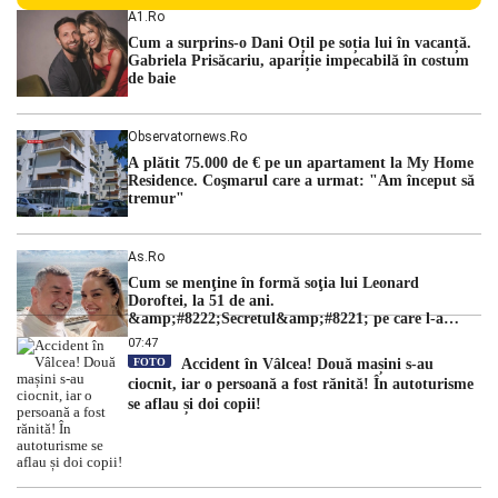
persoane sunt acuzați de acțiuni îndreptate împotriva
A1.ro
ordinii constituționale. În ședința din camera preliminară,
Cum a surprins-o Dani Oțil pe soția lui în vacanță.
judecătorii de la instanța supremă au […]
Gabriela Prisăcariu, apariție impecabilă în costum
de baie
Observatornews.ro
A plătit 75.000 de € pe un apartament la My Home
Residence. Coşmarul care a urmat: "Am început să
tremur"
As.ro
Cum se menţine în formă soţia lui Leonard
Doroftei, la 51 de ani.
&amp;#8222;Secretul&amp;#8221; pe care l-a
dezvăluit
07:47
FOTO
Accident în Vâlcea! Două mașini s-au
ciocnit, iar o persoană a fost rănită! În autoturisme
se aflau și doi copii!