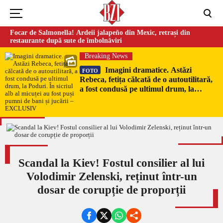
Focar de Salmonella! Ardeii jalapeño din Mexic, retrași din
restaurante după sute de îmbolnăviri
Breaking News
Imagini dramatice. Astăzi
FOTO
Rebeca, fetița călcată de o autoutilitară,
a fost condusă pe ultimul drum, la
Poduri. În sicriul alb al micuței au fost
puși pumni de bani și jucării –
EXCLUSIV
Scandal la Kiev! Fostul consilier al lui
Volodimir Zelenski, reținut într-un
dosar de corupție de proporții