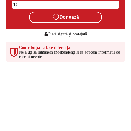
Donează
Plată sigură și protejată
Contribuția ta face diferența
Ne ajuți să rămânem independenți și să aducem informații de
care ai nevoie