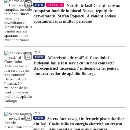
02:00
FOTO
EXCLUSIV
Nordis de Iași! Clienții care au
cumpărat imobile în blocul Nueva, țepuiți de
dezvoltatorul Ștefan Popescu. A vândut același
apartament mai multor persoane
02:00
FOTO
Afaceristul „de casă” al Consiliului
Județean Iași a fost servit cu un nou contract!
Daroconstruct încasează 7 milioane de lei pentru
mutarea țevilor de apă din Bularga
02:00
FOTO
Seceta face ravagii în fermele piscicultorilor
din Iași. Cheltuielile cu energia electrică au crescut
enorm. „Anul acesta e mai grav din cauza