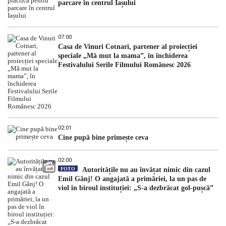
parcare în centrul Iașului
07:00
Casa de Vinuri Cotnari, partener al proiecției
speciale „Mă mut la mama”, în închiderea
Festivalului Serile Filmului Românesc 2026
02:01
Cine pupă bine primește ceva
02:00
FOTO
Autoritățile nu au învățat nimic din cazul
Emil Gânj! O angajată a primăriei, la un pas de
viol în biroul instituției: „S-a dezbrăcat gol-pușcă”