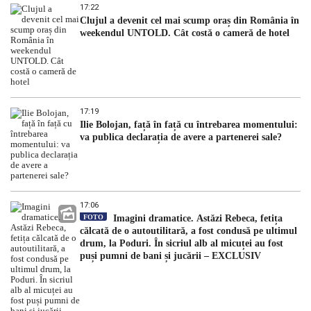
17:22
Clujul a devenit cel mai scump oraș din România în
weekendul UNTOLD. Cât costă o cameră de hotel
17:19
Ilie Bolojan, față în față cu întrebarea momentului:
va publica declarația de avere a partenerei sale?
17:06
FOTO
Imagini dramatice. Astăzi Rebeca, fetița
călcată de o autoutilitară, a fost condusă pe ultimul
drum, la Poduri. În sicriul alb al micuței au fost
puși pumni de bani și jucării – EXCLUSIV