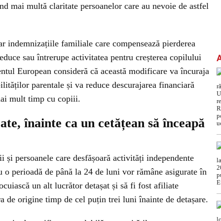
ind mai multă claritate persoanelor care au nevoie de astfel
ar indemnizațiile familiale care compensează pierderea
reduce sau întrerupe activitatea pentru creșterea copilului
amentul European consideră că această modificare va încuraja
lităților parentale și va reduce descurajarea financiară
mai mult timp cu copiii.
icate, înainte ca un cetățean să înceapă
ii și persoanele care desfășoară activități independente
u o perioadă de până la 24 de luni vor rămâne asigurate în
cuiască un alt lucrător detașat și să fi fost afiliate
ra de origine timp de cel puțin trei luni înainte de detașare.