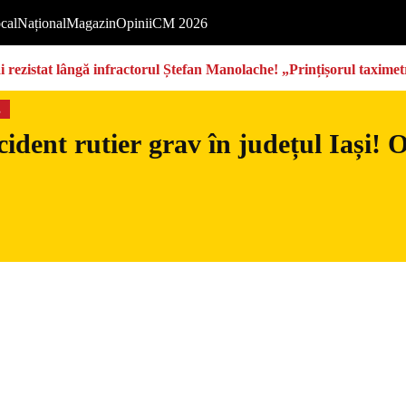
cal
Național
Magazin
Opinii
CM 2026
rezistat lângă infractorul Ștefan Manolache! „Prințișorul taximetri
s
ident rutier grav în județul Iași!