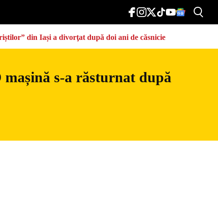
știlor” din Iași a divorţat după doi ani de căsnicie
 O mașină s-a răsturnat după