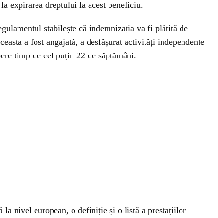
la expirarea dreptului la acest beneficiu.
regulamentul stabilește că indemnizația va fi plătită de
aceasta a fost angajată, a desfășurat activități independente
upere timp de cel puțin 22 de săptămâni.
la nivel european, o definiție și o listă a prestațiilor