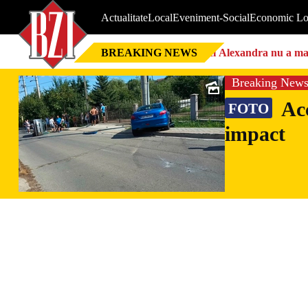
Actualitate
Local
Eveniment-Social
Economic Lo
BREAKING NEWS
Nici Alexandra nu a mai 
Breaking New
Acc
FOTO
impact