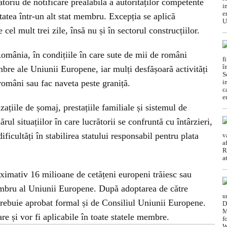
atoriu de notificare prealabilă a autorităților competente
tatea într-un alt stat membru. Excepția se aplică
 cel mult trei zile, însă nu și în sectorul construcțiilor.
România, în condițiile în care sute de mii de români
mbre ale Uniunii Europene, iar mulți desfășoară activități
 români sau fac naveta peste graniță.
ațiile de șomaj, prestațiile familiale și sistemul de
ul situațiilor în care lucrătorii se confruntă cu întârzieri,
 dificultăți în stabilirea statului responsabil pentru plata
ximativ 16 milioane de cetățeni europeni trăiesc sau
membru al Uniunii Europene. După adoptarea de către
rebuie aprobat formal și de Consiliul Uniunii Europene.
are și vor fi aplicabile în toate statele membre.