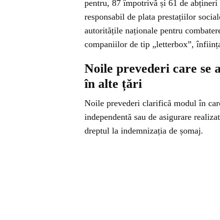
pentru, 87 împotrivă și 61 de abțineri 
responsabil de plata prestațiilor soci
autoritățile naționale pentru combatere
companiilor de tip „letterbox”, înființ
Noile prevederi care se 
în alte țări
Noile prevederi clarifică modul în care
independentă sau de asigurare realizat
dreptul la indemnizația de șomaj.