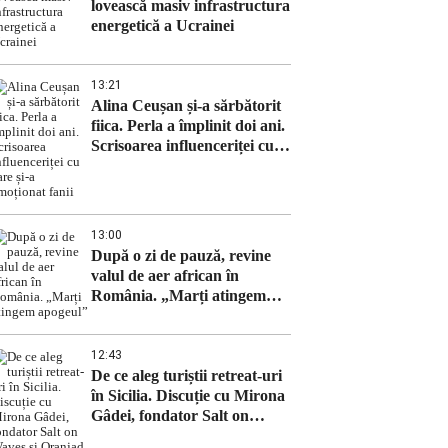
lovească masiv infrastructura
energetică a Ucrainei
13:21
Alina Ceușan și-a sărbătorit
fiica. Perla a împlinit doi ani.
Scrisoarea influenceriței cu
care și-a emoționat fanii
13:00
După o zi de pauză, revine
valul de aer african în
România. „Marți atingem
apogeul”
12:43
De ce aleg turiștii retreat-uri
în Sicilia. Discuție cu Mirona
Gâdei, fondator Salt on
Waves și Oranjad, intr-un