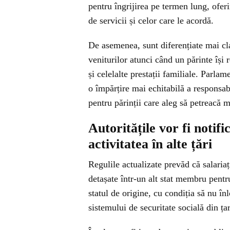
pentru îngrijirea pe termen lung, ofer
de servicii și celor care le acordă.
De asemenea, sunt diferențiate mai cl
veniturilor atunci când un părinte își 
și celelalte prestații familiale. Parl
o împărțire mai echitabilă a responsabi
pentru părinții care aleg să petreacă 
Autoritățile vor fi notif
activitatea în alte țări
Regulile actualizate prevăd că salariaț
detașate într-un alt stat membru pentr
statul de origine, cu condiția să nu înlo
sistemului de securitate socială din ța