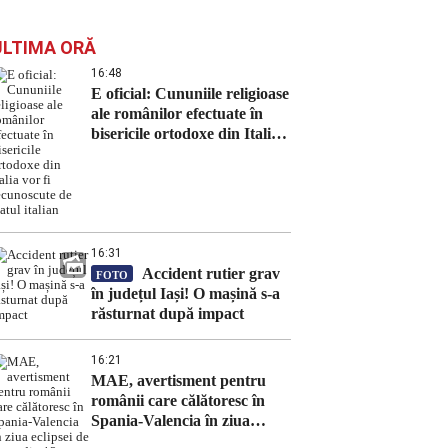
ULTIMA ORĂ
16:48
E oficial: Cununiile religioase
ale românilor efectuate în
bisericile ortodoxe din Italia
vor fi recunoscute de statul
italian
16:31
Accident rutier grav
FOTO
în județul Iași! O mașină s-a
răsturnat după impact
16:21
MAE, avertisment pentru
românii care călătoresc în
Spania-Valencia în ziua
eclipsei de soare din 12