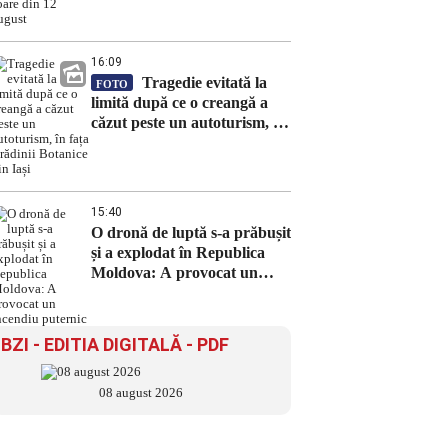
august
16:09
Tragedie evitată la
FOTO
limită după ce o creangă a
căzut peste un autoturism, în
fața Grădinii Botanice din
Iași
15:40
O dronă de luptă s-a prăbușit
și a explodat în Republica
Moldova: A provocat un
incendiu puternic
BZI - EDITIA DIGITALĂ - PDF
08 august 2026