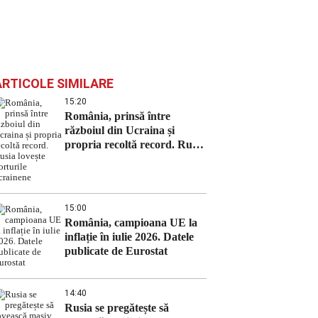
ARTICOLE SIMILARE
15:20
România, prinsă între
războiul din Ucraina și
propria recoltă record. Rusia
lovește porturile ucrainene
15:00
România, campioana UE la
inflație în iulie 2026. Datele
publicate de Eurostat
14:40
Rusia se pregătește să