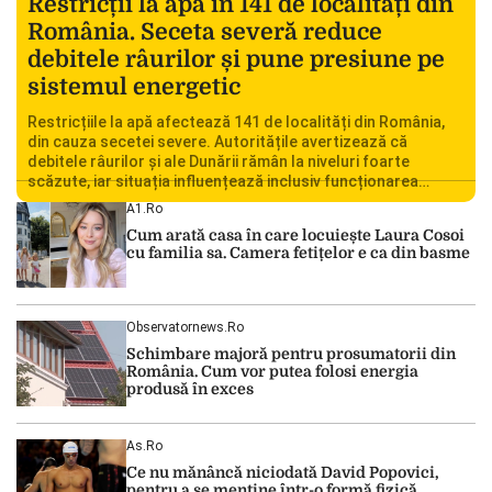
Restricții la apă în 141 de localități din
România. Seceta severă reduce
debitele râurilor și pune presiune pe
sistemul energetic
Restricțiile la apă afectează 141 de localități din România,
din cauza secetei severe. Autoritățile avertizează că
debitele râurilor și ale Dunării rămân la niveluri foarte
scăzute, iar situația influențează inclusiv funcționarea
Centralei Nucleare de la Cernavodă. România se confruntă
A1.ro
cu una dintre cele mai dificile perioade din punct de vedere
Cum arată casa în care locuiește Laura Cosoi
hidrologic din ultimii ani. Lipsa […]
cu familia sa. Camera fetițelor e ca din basme
Observatornews.ro
Schimbare majoră pentru prosumatorii din
România. Cum vor putea folosi energia
produsă în exces
As.ro
Ce nu mănâncă niciodată David Popovici,
pentru a se menţine într-o formă fizică