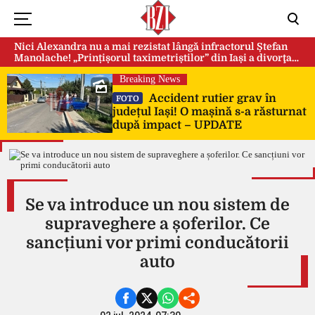
Nici Alexandra nu a mai rezistat lângă infractorul Ștefan
Manolache! „Prințișorul taximetriștilor” din Iași a divorţat
după doi ani de căsnicie
Breaking News
Accident rutier grav în
FOTO
județul Iași! O mașină s-a răsturnat
după impact – UPDATE
Se va introduce un nou sistem de
supraveghere a șoferilor. Ce
sancțiuni vor primi conducătorii
auto