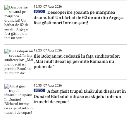
13:30, 07 Aug 2026
FOTO
Descoperire șocantă pe marginea
drumului! Un bărbat de 62 de ani din Argeș a
fost găsit mort într-un șanț!
12:20, 07 Aug 2026
Ilie Bolojan nu cedează în fața sindicatelor:
„Mai mult decât își permite România nu
putem da”
10:35, 07 Aug 2026
FOTO
A fost găsit trupul tânărului dispărut în
Dunăre! Bărbatul intrase cu skijetul într-un
trunchi de copac!