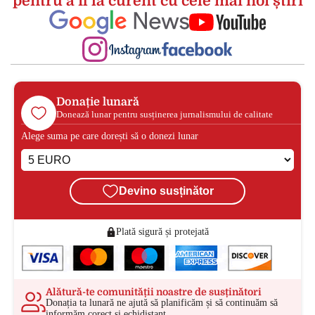
pentru a fi la curent cu cele mai noi știri
Donație lunară
Donează lunar pentru susținerea jurnalismului de calitate
Alege suma pe care dorești să o donezi lunar
Devino susținător
Plată sigură și protejată
Alătură-te comunității noastre de susținători
Donația ta lunară ne ajută să planificăm și să continuăm să
informăm corect și echidistant