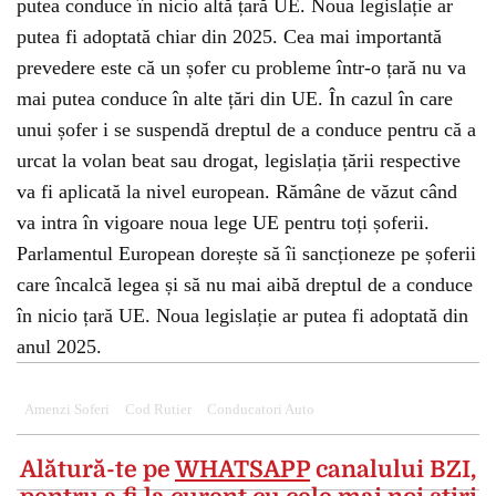
putea conduce în nicio altă țară UE. Noua legislație ar
putea fi adoptată chiar din 2025. Cea mai importantă
prevedere este că un șofer cu probleme într-o țară nu va
mai putea conduce în alte țări din UE. În cazul în care
unui șofer i se suspendă dreptul de a conduce pentru că a
urcat la volan beat sau drogat, legislația țării respective
va fi aplicată la nivel european. Rămâne de văzut când
va intra în vigoare noua lege UE pentru toți șoferii.
Parlamentul European dorește să îi sancționeze pe șoferii
care încalcă legea și să nu mai aibă dreptul de a conduce
în nicio țară UE. Noua legislație ar putea fi adoptată din
anul 2025.
Amenzi Soferi
Cod Rutier
Conducatori Auto
Alătură-te pe
WHATSAPP
canalului BZI,